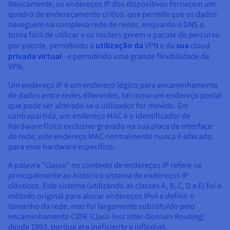
Basicamente, os endereços IP dos dispositivos fornecem um
quadro de endereçamento crítico, que permite que os dados
naveguem na complexa rede de redes, enquanto o DNS o
torna fácil de utilizar e os routers gerem o pacote de percurso
por pacote, permitindo a
utilização da
VPN e da
sua
cloud
privada virtual
- e permitindo uma grande flexibilidade de
VPN.
Um endereço IP é um endereço lógico para encaminhamento
de dados entre redes diferentes, tal como um endereço postal
que pode ser alterado se o utilizador for movido. Em
contrapartida, um endereço MAC é o identificador de
hardware físico exclusivo gravado na sua placa de interface
de rede; este endereço MAC normalmente nunca é alterado
para esse hardware específico.
A palavra "classe" no contexto de endereços IP refere-se
principalmente ao histórico sistema de endereços IP
clássicos. Este sistema (utilizando as classes A, B, C, D e E) foi o
método original para alocar endereços IPv4 e definir o
tamanho da rede, mas foi largamente substituído pelo
encaminhamento CIDR (Class-less Inter-Domain Routing)
desde 1993, porque era ineficiente e inflexível.