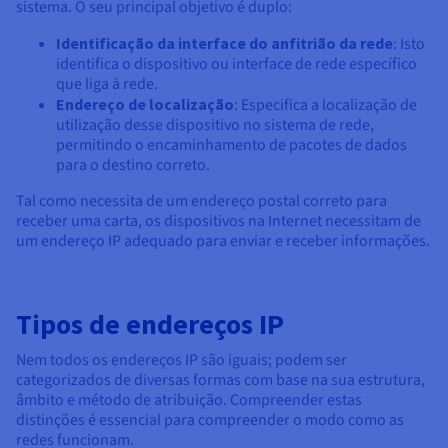
Documentação
Documentação
Documentação
sistema. O seu principal objetivo é duplo:
Preços
Roadmap & Changelog
Roadmap & Changelog
Roadmap & Changelog
Observabilidade
Disponibilidade por regiões
Identificação da interface do anfitrião da rede
: Isto
identifica o dispositivo ou interface de rede específico
Documentação
que liga à rede.
Roadmap & Changelog
Roadmap & Changelog
Endereço de localização
: Especifica a localização de
utilização desse dispositivo no sistema de rede,
permitindo o encaminhamento de pacotes de dados
para o destino correto.
Tal como necessita de um endereço postal correto para
receber uma carta, os dispositivos na Internet necessitam de
um endereço IP adequado para enviar e receber informações.
Tipos de endereços IP
Nem todos os endereços IP são iguais; podem ser
categorizados de diversas formas com base na sua estrutura,
âmbito e método de atribuição. Compreender estas
distinções é essencial para compreender o modo como as
redes funcionam.