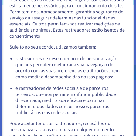
bem. No entanto, a proteção de um IP estático ou dedicado
estritamente necessários para o funcionamento do site.
oferece vantagens significativas em várias situações
Permitem-nos, nomeadamente, garantir a segurança do
Parece que está localizado em
específicas:
serviço ou assegurar determinadas funcionalidades
essenciais. Outros permitem-nos realizar medições de
Estados Unidos.
Alojamento fiável dos serviços
: Se pretender alojar
audiência anónimas. Estes rastreadores estão isentos de
os seus próprios serviços diretamente acessíveis a
consentimento.
Para encomendar a partir de Estados Unidos, terá de consultar e
partir de toda a Internet - como um Web site, um
criar uma conta no website do país em questão.
servidor de correio eletrónico, um servidor de jogos,
Sujeito ao seu acordo, utilizamos também:
um servidor de FTP ou aplicações específicas - um
Aceder ao website do Estados Unidos
endereço IP estático é frequentemente considerado
rastreadores de desempenho e de personalização:
essencial para os dispositivos e redes anfitriãs. Um IP
que nos permitem melhorar a sua navegação de
us.ovhcloud.com/
learn
Inglês
USD - $
estático garante que o seu serviço permanece acessível
acordo com as suas preferências e utilizações, bem
de forma consistente e com o mesmo número.
como medir o desempenho das nossas páginas;
ou
e rastreadores de redes sociais e de parceiros
Configurações de segurança melhoradas (Lista de
terceiros: que nos permitem difundir publicidade
permissões de IP)
: Muitos sistemas de segurança e
Ficar no website atual
direcionada, medir a sua eficácia e partilhar
firewalls permitem aos administradores configurar
determinados dados com os nossos parceiros
regras de acesso baseadas em endereços IP. Por
publicitários e as redes sociais.
exemplo, a lista branca de IPs restringe o acesso a um
Selecionar outro website
serviço ou rede apenas a ligações com origem numa
Pode aceitar todos os rastreadores, recusá-los ou
lista pré-aprovada de endereços IP de confiança;
personalizar as suas escolhas a qualquer momento
também é relevante para uma VPN.
clicando na ligação «Gerir os meus cookies» acessível no