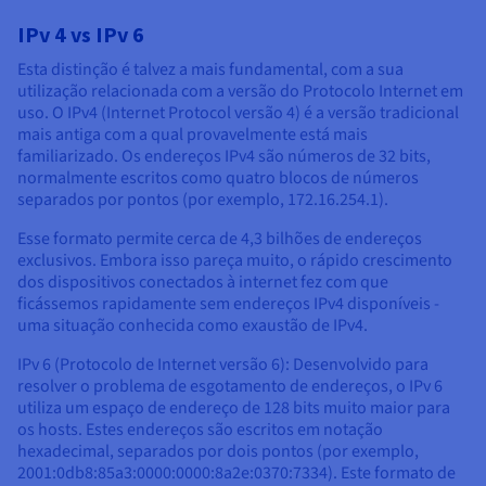
IPv 4 vs IPv 6
Esta distinção é talvez a mais fundamental, com a sua
utilização relacionada com a versão do Protocolo Internet em
uso. O IPv4 (Internet Protocol versão 4) é a versão tradicional
mais antiga com a qual provavelmente está mais
familiarizado. Os endereços IPv4 são números de 32 bits,
normalmente escritos como quatro blocos de números
separados por pontos (por exemplo, 172.16.254.1).
Esse formato permite cerca de 4,3 bilhões de endereços
exclusivos. Embora isso pareça muito, o rápido crescimento
dos dispositivos conectados à internet fez com que
ficássemos rapidamente sem endereços IPv4 disponíveis -
uma situação conhecida como exaustão de IPv4.
IPv 6 (Protocolo de Internet versão 6): Desenvolvido para
resolver o problema de esgotamento de endereços, o IPv 6
utiliza um espaço de endereço de 128 bits muito maior para
os hosts. Estes endereços são escritos em notação
hexadecimal, separados por dois pontos (por exemplo,
2001:0db8:85a3:0000:0000:8a2e:0370:7334). Este formato de