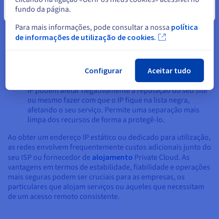
fundo da página.
Fechar
Recursos dedicados e reputação
: No contexto do
alojamento web, um endereço IP dedicado é o que
Para mais informações, pode consultar a nossa
política
significa que o seu website ou servidor não partilha o
de informações de utilização de cookies.
seu endereço IP público com outros websites ou
clientes na mesma plataforma de alojamento. Isto evita
potenciais efeitos de "mau vizinho", em que atividades
Configurar
Aceitar tudo
maliciosas (como o envio de spam ou o alojamento de
malware) provenientes de outro site que partilhe o seu
IP podem afetar negativamente a reputação do seu site
ou mesmo fazer com que o IP fique na lista negra,
afetando o seu serviço. Permite uma separação mais
limpa dos recursos de forma a protegê-lo.
Ao obter um endereço IP estático ou dedicado para utilização,
as redes envolvem frequentemente custos adicionais junto do
seu ISP ou fornecedor de
alojamento
Private Cloud. As
vantagens em termos de estabilidade, fiabilidade e operações
mais seguras podem ser cruciais para as empresas, os
particulares que alojam serviços ou aqueles que necessitam
de um acesso remoto consistente.