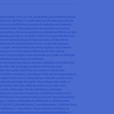
quer cliente, novo ou não, pode pedir para beneficiar desta
0h00 (hora de Paris). O cupão deve ser ativado aquando da
mente junto da OVHcloud através do website e unicamente
de teste beta). Este cupão não é acumulável com outras
ndard público, tal como aparece no website da OVHcloud, sem
 está associado o contrato Public Cloud que beneficia do
is no mercado ao qual está associado o ID de cliente
D de cliente (identificador único; no caso de a pessoa
iada ao cupão nem beneficiar de vários cupões). Uma mesma
ado por um ID de cliente diferente do ID de cliente
al nem indemnização e sem reemissão do cupão. A utilização
s obtidos, disponíveis no endereço
do montante mensal dos serviços utilizados no âmbito dos
inado mês, não será pago qualquer montante como
lém do cupão serão tidos em conta no cálculo das
mitido a terceiros, a qualquer título, de forma gratuita ou
projeto Public Cloud, mas pode ser utilizado uma ou mais
ta de expiração do cupão. Para utilizar este cupão, o
 titular, este será válido durante um (1) mês e será
 furto, destruição, fim de validade ou utilização
cupões por uma mesma pessoa), a OVHcloud reserva-se o
à OVHcloud os montantes relativos aos serviços consumidos,
vigor, a responsabilidade da OVHcloud no âmbito desta
7 926 RCS Lille Métropole, 2 rue Kellermann, 59100 Roubaix,
OVHcloud»). Para efeitos das presentes condições, as
contra sob controlo comum de uma terceira entidade. A