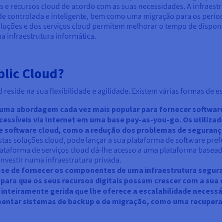
s e recursos cloud de acordo com as suas necessidades. A infraes
de controlada e inteligente, bem como uma migração para os perío
soluções e dos serviços cloud permitem melhorar o tempo de disponi
a infraestrutura informática.
blic Cloud?
reside na sua flexibilidade e agilidade. Existem várias formas de 
é uma abordagem cada vez mais popular para fornecer softwar
cessíveis via Internet em uma base pay-as-you-go. Os utiliza
e software cloud, como a redução dos problemas de segurança
 estas soluções cloud, pode lançar a sua plataforma de software p
plataforma de serviços cloud dá-lhe acesso a uma plataforma basea
investir numa infraestrutura privada.
se de fornecer os componentes de uma infraestrutura segura 
ara que os seus recursos digitais possam crescer com a sua o
nteiramente gerida que lhe oferece a escalabilidade necessár
ementar sistemas de backup e de migração, como uma recuper