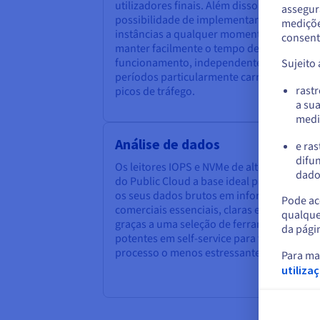
utilizadores finais. Além disso, a
assegur
possibilidade de implementar novas
Par
mediçõe
no 
instâncias a qualquer momento permite
consent
manter facilmente o tempo de
funcionamento, independentemente dos
Sujeito
períodos particularmente carregados ou d
rast
picos de tráfego.
a su
medi
Análise de dados
e ras
difun
Os leitores IOPS e NVMe de alto débito faz
dados
do Public Cloud a base ideal para transfor
os seus dados brutos em informações
Pode ace
comerciais essenciais, claras e exploráveis,
qualque
graças a uma seleção de ferramentas
da pági
potentes em self-service para tornar o
processo o menos estressante possível.
Para ma
utiliza