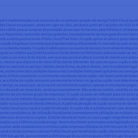
cável à implementação e ao consumo de um primeiro projeto de serviço Public Cloud (qual
lic Cloud no passado, ainda em vigor ou não), ativável a partir de 1 de julho de 2022 às 
o só é válido para as compras de prestação de serviços fornecidos pela OVHcloud, direta
loud disponíveis, excluindo serviços gratuitos (nomeadamente serviços gratuitos em fase 
ndo a oferta promocional «Public Cloud Free Trial». O cupão aplica-se sobre o preço sta
do cupão é expresso na moeda que é apresentada publicamente no mercado ou país ao qual
iços na mesma moeda. O cupão é válido para o consumo de serviços normalmente disponíve
ular ou coletiva que já tenha uma conta de cliente na OVHcloud e está associado ao seu I
ssociado a um único ID de cliente, sem que seja possível alterar a conta de cliente assoc
o, mesmo que disponha de vários ID de cliente diferentes. No caso em que o cupão é utiliz
elar ou rescindir os serviços obtidos desta forma, de pleno direito, sem formalidade leg
ções, assim como das Condições Gerais e das Condições Particulares aplicáveis aos serviço
s/ A título excecional, os montantes resultantes deste cupão não fazem parte da base 
seja, se o titular do cupão consumir um montante inferior ou igual ao cupão num determ
serviço, ao passo que, se consumir um montante superior, apenas os montantes pagos a
e não pode ser revendido, ainda que parcialmente. Não pode ser cedido, vendido ou trans
tas dentro de um mesmo grupo de empresas). O cupão só pode ser utilizado para um único 
de outro método de pagamento, se necessário, até esgotar o saldo associado ou até à da
do na sua conta de cliente OVHcloud. A partir da ativação do cupão na conta de cliente do
blic Cloud para o qual o cupão foi ativado. O cupão não é substituível em caso de perda,
sentes condições ou de utilização fraudulenta (nomeadamente utilização de múltiplos 
cupões e/ou de anular os cupões. O titular deverá em todos os casos pagar integralmente 
ações que a OVHcloud poderá exigir. Dentro dos limites autorizados pela legislação em 
cupões serão estabelecidos e emitidos pelas empresas Afiliadas da OVH Groupe SA (537 40
al o titular contrata o serviço Public Cloud que beneficia do cupão (denominada aqui «
r OVH Groupe SA, que controlam a OVH Groupe SA ou com as quais a OVH Groupe SA se en