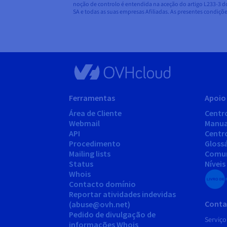
noção de controlo é entendida na aceção do artigo L233-3 d
SA e todas as suas empresas Afiliadas. As presentes condiçõe
Ferramentas
Apoio 
Área de Cliente
Centr
Webmail
Manua
API
Centr
Procedimento
Gloss
Mailing lists
Comu
Status
Níveis
Whois
Contacto domínio
Reportar atividades indevidas
Conta
(abuse@ovh.net)
Pedido de divulgação de
Serviço
informações Whois