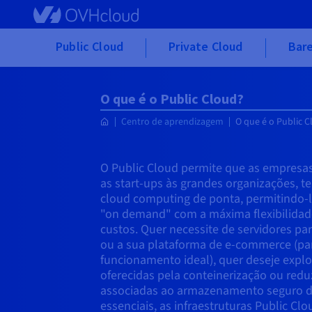
Skip to main content
Public Cloud
Private Cloud
Bare
O que é o Public Cloud?
Centro de aprendizagem
O que é o Public 
O Public Cloud permite que as empresas
as start-ups às grandes organizações, t
cloud computing de ponta, permitindo-
"on demand" com a máxima flexibilidade
custos. Quer necessite de servidores pa
ou a sua plataforma de e-commerce (pa
funcionamento ideal), quer deseje explo
oferecidas pela conteinerização ou reduz
associadas ao armazenamento seguro d
essenciais, as infraestruturas Public C