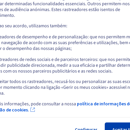
automatizados e backups de instâncias que
ar determinadas funcionalidades essenciais. Outros permitem-nos 
lhe permitem recuperar os seus dados num
a encomendar a partir de Estados Unidos, terá de consultar e criar uma con
s de audiência anónimas. Estes rastreadores estão isentos de
website do país em questão.
só clique, em caso de necessidade.
imento.
 ao seu acordo, utilizamos também:
Aceder ao website do Estados Unidos
os
us.ovhcloud.com/
learn
Inglês
USD - $
readores de desempenho e de personalização: que nos permitem m
a navegação de acordo com as suas preferências e utilizações, be
r o desempenho das nossas páginas;
ou
Ambientes sandbox
Hy
treadores de redes sociais e de parceiros terceiros: que nos permi
Ficar no website atual
dir publicidade direcionada, medir a sua eficácia e partilhar dete
em
Execute ambientes sandbox totalmente
O 
 com os nossos parceiros publicitários e as redes sociais.
mar
isolados em apenas alguns cliques, lance os
par
seus projetos e coloque-os em produção
inf
itar todos os rastreadores, recusá-los ou personalizar as suas esc
Selecionar outro website
quando estiverem prontos. O caminho do
se
r momento clicando na ligação «Gerir os meus cookies» acessível 
conceito para o produto nunca foi tão fácil!
so
na.
per
in
is informações, pode consultar a nossa
política de informações d
ins
Fec
ção de cookies.
Configurar
Aceitar 