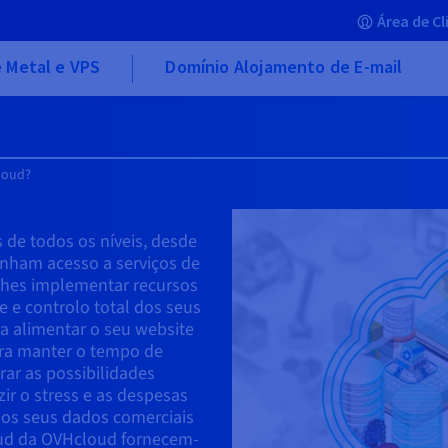
Área de Cl
 Metal e VPS
Domínio Alojamento de E-mail
Cloud?
 de todos os níveis, desde
enham acesso a serviços de
lhes implementar recursos
 e controlo total dos seus
ra alimentar o seu website
ra manter o tempo de
rar as possibilidades
ir o stress e as despesas
os seus dados comerciais
loud da OVHcloud fornecem-