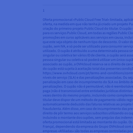
1
Oferta promocional «Public Cloud Free Trial» limitada, apli
oferta, na medida em que não tenha já criado um projeto Pub
criação do primeiro projeto Public Cloud do titular. O cupã
para os serviços Public Cloud, em todas as regiões Public C
promoções em curso aplicáveis aos serviços em causa, inclui
que este seja objeto de nenhum tipo de desconto. O valor 
cupão, sem IVA, e só pode ser utilizado para consumir serv
utilizado. O cupão é atribuído a uma determinada pessoa sing
singular ou coletiva ter vários ID de cliente, o cupão será a
pessoa singular ou coletiva só poderá utilizar um único cupã
associado ao cupão, a OVHcloud reserva-se o direito de canc
do cupão está sujeita à aceitação total das presentes condi
https://www.ovhcloud.com/pt/terms-and-conditions/contract
níveis de serviço (SLA) e das penalizações associadas. Ou 
penalização em caso de incumprimento do SLA no âmbito do 
penalizações. O cupão não é permutável, não é reembolsável 
paga (não é transmissível entre entidades jurídicas distin
vezes dentro do mesmo projeto, incluindo como complemento 
titular deve dispor de um método de pagamento válido regista
automaticamente deduzido das faturas relativas ao projeto Pu
fraudulenta. Além disso, em caso de incumprimento das pre
direito de pôr termo aos serviços subscritos utilizando os 
incluindo o montante dos cupões, sem prejuízo das indemniz
oferta promocional está limitada ao montante do cupão. Os 
França), dependendo da empresa do Grupo OVHcloud com a qu
empresas «Afiliadas» são todas as empresas controladas po