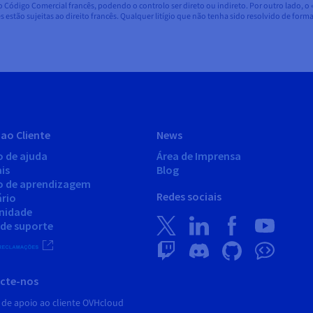
o Código Comercial francês, podendo o controlo ser direto ou indireto. Por outro lado
s estão sujeitas ao direito francês. Qualquer litígio que não tenha sido resolvido de for
ao Cliente
News
o de ajuda
Área de Imprensa
is
Blog
o de aprendizagem
Redes sociais
ário
nidade
 de suporte
cte-nos
 de apoio ao cliente OVHcloud