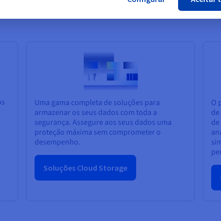
os
Uma gama completa de soluções para
O p
armazenar os seus dados com toda a
de
segurança. Assegure aos seus dados uma
de
proteção máxima sem comprometer o
aná
desempenho.
sim
per
Soluções Cloud Storage