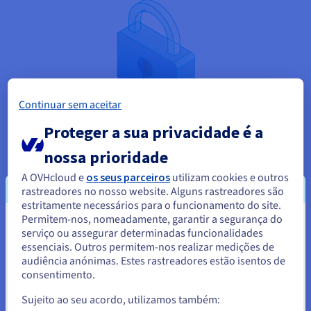
Continuar sem aceitar
Proteger a sua privacidade é a
nossa prioridade
A OVHcloud e
os seus parceiros
utilizam cookies e outros
rastreadores no nosso website. Alguns rastreadores são
estritamente necessários para o funcionamento do site.
Ativar o bloqueio ao nível do registo
Permitem-nos, nomeadamente, garantir a segurança do
Parece que está localizado em
Quando o titular de um domínio pensa que encontrou o
serviço ou assegurar determinadas funcionalidades
melhor nome para o site da sua empresa, é legítimo que
essenciais. Outros permitem-nos realizar medições de
Estados Unidos.
pretenda protegê-lo. De facto, trata-se de uma propriedade
audiência anónimas. Estes rastreadores estão isentos de
sua. Quando o seu agente de registo o sugerir, ative a função
consentimento.
Para encomendar a partir de Estados Unidos, terá de consultar e
de bloqueio de domínio ao nível do registo a fim de evitar
criar uma conta no website do país em questão.
transferências não autorizadas do seu domínio. Esta proteção
Sujeito ao seu acordo, utilizamos também: