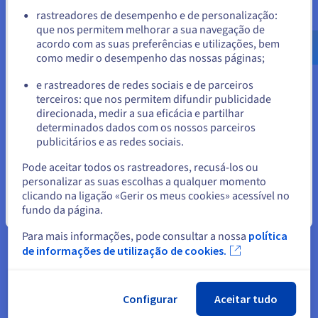
do domínio oferece uma proteção suplementar contra:
Aceder ao website do Estados Unidos
rastreadores de desempenho e de personalização:
• a transferência não autorizada do domínio para outro
que nos permitem melhorar a sua navegação de
us.ovhcloud.com/
Inglês
USD - $
Registrar;
acordo com as suas preferências e utilizações, bem
como medir o desempenho das nossas páginas;
ou
• a modificação dos contactos fornecidos pelo domínio;
e rastreadores de redes sociais e de parceiros
• a modificação dos servidores DNS (Domain Name System) e
terceiros: que nos permitem difundir publicidade
Ficar no website atual
das zonas DNS associadas;
direcionada, medir a sua eficácia e partilhar
determinados dados com os nossos parceiros
• a eliminação ou a modificação de domínios.
publicitários e as redes sociais.
Selecionar outro website
Optar pela renovação automática
Pode aceitar todos os rastreadores, recusá-los ou
personalizar as suas escolhas a qualquer momento
Pode
renovar o seu domínio
por meses ou mesmo anos. A
clicando na ligação «Gerir os meus cookies» acessível no
renovação automática do domínio é uma precaução eficaz
fundo da página.
Fechar
para evitar a sua expiração acidental. Quando um domínio
expira, torna-se disponível para um registo público, o que
Para mais informações, pode consultar a nossa
política
pode conduzir à sua perda ou aquisição por entidades
de informações de utilização de cookies.
maliciosas ou concorrentes. Ao configurar a renovação
automática, certifique-se de que o seu domínio continua a ser
da sua propriedade e a estar sob o seu controlo, sem risco de
ser tomado pela concorrência, como se tivesse comprado o
Configurar
Aceitar tudo
seu domínio de forma definitiva.