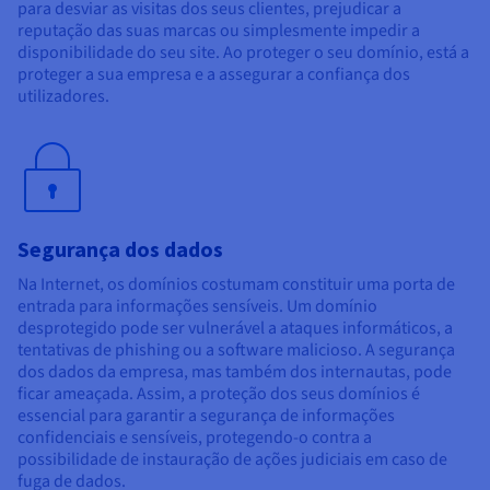
Documentação
Documentação
Documentação
para desviar as visitas dos seus clientes, prejudicar a
Preços
Roadmap & Changelog
Roadmap & Changelog
Roadmap & Changelog
reputação das suas marcas ou simplesmente impedir a
Observabilidade
Disponibilidade por regiões
disponibilidade do seu site. Ao proteger o seu domínio, está a
proteger a sua empresa e a assegurar a confiança dos
Documentação
utilizadores.
Roadmap & Changelog
Roadmap & Changelog
Segurança dos dados
Na Internet, os domínios costumam constituir uma porta de
entrada para informações sensíveis. Um domínio
desprotegido pode ser vulnerável a ataques informáticos, a
tentativas de phishing ou a software malicioso. A segurança
dos dados da empresa, mas também dos internautas, pode
ficar ameaçada. Assim, a proteção dos seus domínios é
essencial para garantir a segurança de informações
confidenciais e sensíveis, protegendo-o contra a
possibilidade de instauração de ações judiciais em caso de
fuga de dados.