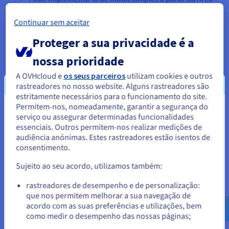
de Cliente, na interface de administração «Multisite».
Continuar sem aceitar
Otimização SEO: cada subdomínio configurado é
considerado como um site de pleno direito pelos
Proteger a sua privacidade é a
motores de busca.
nossa prioridade
A OVHcloud e
os seus parceiros
utilizam cookies e outros
rastreadores no nosso website. Alguns rastreadores são
estritamente necessários para o funcionamento do site.
5. Que oferta de alojamento escolher em função
Permitem-nos, nomeadamente, garantir a segurança do
das necessidades em subdomínios?
Parece que está localizado em
serviço ou assegurar determinadas funcionalidades
essenciais. Outros permitem-nos realizar medições de
Estados Unidos.
Os subdomínios são alias do seu domínio principal. Eles
audiência anónimas. Estes rastreadores estão isentos de
consentimento.
podem ser administrados a partir da secção «Multisite» da
Para encomendar a partir de Estados Unidos, terá de consultar e
criar uma conta no website do país em questão.
Área de Cliente OVHcloud.
Sujeito ao seu acordo, utilizamos também:
O seu domínio principal contém três alias:
Aceder ao website do Estados Unidos
rastreadores de desempenho e de personalização:
que nos permitem melhorar a sua navegação de
us.ovhcloud.com/
Inglês
USD - $
meudominio.com
acordo com as suas preferências e utilizações, bem
www.meudominio.com
como medir o desempenho das nossas páginas;
ou
URL de acesso ao cluster de alojamento