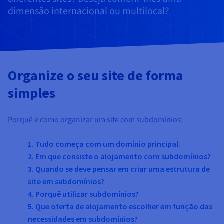
Documentação
Documentação
Documentação
Preços
dimensão internacional ou multilocal?
Roadmap & Changelog
Roadmap & Changelog
Roadmap & Changelog
Observabilidade
Disponibilidade por regiões
Documentação
Roadmap & Changelog
Roadmap & Changelog
Organize o seu site de forma
simples
Porquê e como organizar um site com subdomínios:
1. Tudo começa com um domínio principal.
2. Em que consiste o alojamento com subdomínios?
3. Quando se deve pensar em criar uma estrutura de
site em subdomínios?
4. Porquê utilizar subdomínios?
5. Que oferta de alojamento escolher em função das
necessidades em subdomínios?