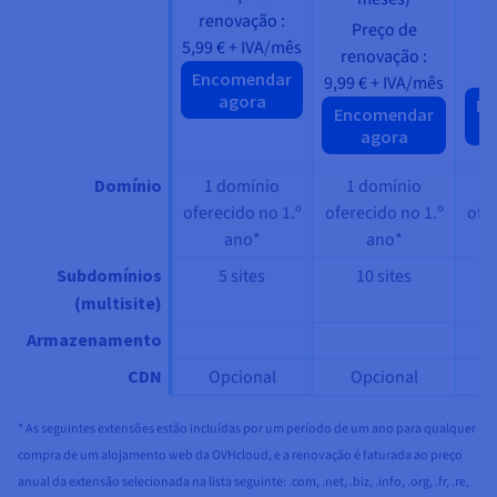
renovação :
r
Preço de
5,99 €
+ IVA/mês
renovação :
Encomendar
9,99 €
+ IVA/mês
agora
En
Encomendar
agora
Domínio
1 domínio
1 domínio
1
oferecido no 1.º
oferecido no 1.º
ofer
ano*
ano*
Subdomínios
5 sites
10 sites
(multisite)
Armazenamento
CDN
Opcional
Opcional
* As seguintes extensões estão incluídas por um período de um ano para qualquer
compra de um alojamento web da OVHcloud, e a renovação é faturada ao preço
anual da extensão selecionada na lista seguinte: .com, .net, .biz, .info, .org, .fr, .re,