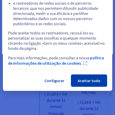
e rastreadores de redes sociais e de parceiros
terceiros: que nos permitem difundir publicidade
Além destes três primeiros domínios reservados para o seu
Ficar no website atual
direcionada, medir a sua eficácia e partilhar
site, o número de alias possível depende da oferta de
determinados dados com os nossos parceiros
alojamento por que optar. Esta opção é especificada em
publicitários e as redes sociais.
função do número de sites aconselhados. A título de exemplo,
Selecionar outro website
Pode aceitar todos os rastreadores, recusá-los ou
a oferta Pro, com 10 sites, permitir-lhe-á hierarquizar o seu
personalizar as suas escolhas a qualquer momento
site com um máximo de 7 subdomínios suplementares.
clicando na ligação «Gerir os meus cookies» acessível no
fundo da página.
Fechar
Tabela comparativa do número de subdomínios possíveis de
acordo com o plano de alojamento web:
Para mais informações, pode consultar a nossa
política
de informações de utilização de cookies.
Oferta
Alojamento
A
Recomendado
PERSO
PE
Alojamento
5,99 €
2,99 €
+
19,
Configurar
Aceitar tudo
PRO
IVA/mês
9,99 €
1,99 €
+
IVA/mês
(
35,88 €
+ IVA
(
8
durante 12
d
(
23,88 €
+ IVA
meses)
durante 12
Preço de
meses)