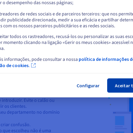
r o desempenho das nossas páginas;
ou
eficia gratuitamente de um domínio de e-mail personalizado, o que
treadores de redes sociais e de parceiros terceiros: que nos permi
onais. Assim, acrescenta valor à sua subscrição e ajuda a maximi
Ficar no website atual
dir publicidade direcionada, medir a sua eficácia e partilhar dete
 com os nossos parceiros publicitários e as redes sociais.
itar todos os rastreadores, recusá-los ou personalizar as suas esc
me de domínio?
Selecionar outro website
r momento clicando na ligação «Gerir os meus cookies» acessível 
na.
er um nome de empresa: é preciso uma reflexão aprofundada. O s
is informações, pode consultar a nossa
política de informações d
 a sua imagem de marca e ser fácil de memorizar. Aqui estão algumas
Fec
ção de cookies.
Configurar
Aceitar 
 introduzir. Evite o calão ou
 os clientes.
o seu departamento no domínio
.
criar confusão.
io que escolheu não é uma