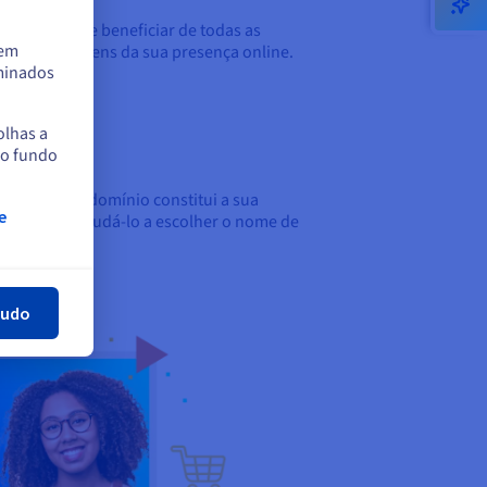
 lhe permite beneficiar de todas as
tem
zar as vantagens da sua presença online.
rminados
olhas a
no fundo
eu nome de domínio constitui a sua
e
 dicas para ajudá-lo a escolher o nome de
har
tudo