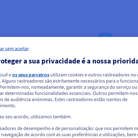
profissional da vida pessoal
:
ar sem aceitar
ra o trabalho e para assuntos
entre os dois aspetos de sua
oteger a sua privacidade é a nossa priorid
gestão de suas comunicações.
 pode facilmente criar vários
loud e
os seus parceiros
utilizam cookies e outros rastreadores no
uas colaboradores(as) ou para a
. Alguns rastreadores são estritamente necessários para o funcio
mo os e-mails para os contactos
arece que está localizado em Estados Unido
. Permitem-nos, nomeadamente, garantir a segurança do serviço ou
 departamentos. Isto simplifica
ar determinadas funcionalidades essenciais. Outros permitem-nos 
eficiência organizacional.
a encomendar a partir de Estados Unidos, terá de consultar e criar uma con
s de audiência anónimas. Estes rastreadores estão isentos de
website do país em questão.
imento.
 ao seu acordo, utilizamos também:
Aceder ao website do Estados Unidos
us.ovhcloud.com/
Inglês
USD - $
readores de desempenho e de personalização: que nos permitem m
a navegação de acordo com as suas preferências e utilizações, be