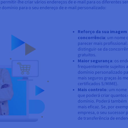
permitir-lhe criar vários endereços de e-mail para os diferentes se
e domínio para o seu endereço de e-mail personalizado:
Reforço da sua imagem p
concorrência
: um nome d
parecer mais profissional 
distinguir-se da concorrê
gratuitos.
Maior segurança
: os end
frequentemente sujeitos 
domínio personalizado par
mais seguros graças às m
certificados S/MIME).
Mais controlo
: um nome 
que poderá criar quantos
domínio. Poderá também g
mais eficaz. Se, por exem
empresa, o seu sucessor 
de transferência de ender