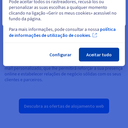
Escolha a solução de alojamento web que melhor
Pode aceitar todos os rastreadores, recusá-los ou
corresponde às necessidades do seu site.
personalizar as suas escolhas a qualquer momento
Procure o nome de domínio desejado na extensão à sua
clicando na ligação «Gerir os meus cookies» acessível no
escolha para que corresponda à sua atividade e
fundo da página.
Fechar
identidade online.
Efetue a sua encomenda de alojamento e de nome de
Para mais informações, pode consultar a nossa
política
domínio.
de informações de utilização de cookies.
Siga
estas instruções
para configurar um endereço de
e-mail personalizado após a confirmação da
encomenda.
Configurar
Aceitar tudo
Estas etapas simples irão ajudá-lo a criar um endereço de e-
mail personalizado, que lhe permitirá reforçar a sua presença
online e estabelecer relações de negócio sólidas com os seus
clientes e parceiros.
Descubra as ofertas de alojamento web