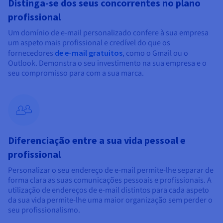
Documentação
Documentação
Documentação
Distinga-se dos seus concorrentes no plano
Preços
Roadmap & Changelog
Roadmap & Changelog
Roadmap & Changelog
Observabilidade
profissional
Disponibilidade por regiões
Um domínio de e-mail personalizado confere à sua empresa
Documentação
um aspeto mais profissional e credível do que os
Roadmap & Changelog
Roadmap & Changelog
fornecedores
de e-mail gratuitos
, como o Gmail ou o
Outlook. Demonstra o seu investimento na sua empresa e o
seu compromisso para com a sua marca.
Diferenciação entre a sua vida pessoal e
profissional
Personalizar o seu endereço de e-mail permite-lhe separar de
forma clara as suas comunicações pessoais e profissionais. A
utilização de endereços de e-mail distintos para cada aspeto
da sua vida permite-lhe uma maior organização sem perder o
seu profissionalismo.