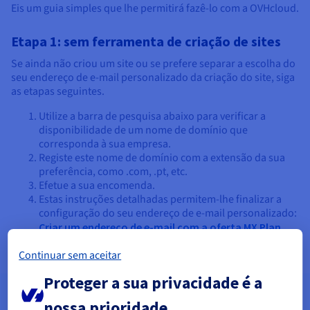
Eis um guia simples que lhe permitirá fazê-lo com a OVHcloud.
Etapa 1: sem ferramenta de criação de sites
Se ainda não criou um site ou se prefere separar a escolha do
seu endereço de e-mail personalizado da criação do site, siga
as etapas seguintes.
Utilize a barra de pesquisa abaixo para verificar a
disponibilidade de um nome de domínio que
corresponda à sua empresa.
Registe este nome de domínio com a extensão da sua
preferência, como .com, .pt, etc.
Efetue a sua encomenda.
Estas instruções detalhadas permitem-lhe finalizar a
configuração do seu endereço de e-mail personalizado:
Criar um endereço de e-mail com a oferta MX Plan
.
Continuar sem aceitar
Proteger a sua privacidade é a
nossa prioridade