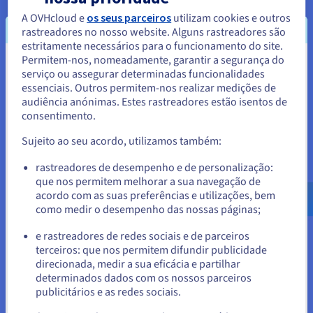
Criar um endereço de e-mail
A OVHcloud e
os seus parceiros
utilizam cookies e outros
rastreadores no nosso website. Alguns rastreadores são
personalizado com um nome de
estritamente necessários para o funcionamento do site.
domínio
Permitem-nos, nomeadamente, garantir a segurança do
Parece que está localizado em
serviço ou assegurar determinadas funcionalidades
essenciais. Outros permitem-nos realizar medições de
Estados Unidos.
audiência anónimas. Estes rastreadores estão isentos de
Pesquisa em massa de domínios
consentimento.
Para encomendar a partir de Estados Unidos, terá de consultar e
criar uma conta no website do país em questão.
Sujeito ao seu acordo, utilizamos também:
Aceder ao website do Estados Unidos
rastreadores de desempenho e de personalização:
que nos permitem melhorar a sua navegação de
us.ovhcloud.com/
Inglês
USD - $
acordo com as suas preferências e utilizações, bem
como medir o desempenho das nossas páginas;
ou
e rastreadores de redes sociais e de parceiros
Etapa 2: com a criação de um site
terceiros: que nos permitem difundir publicidade
Ficar no website atual
Se escolheu uma oferta de alojamento web para criar um site
direcionada, medir a sua eficácia e partilhar
ao mesmo tempo que o seu endereço de e-mail
determinados dados com os nossos parceiros
personalizado, siga estes passos adicionais.
publicitários e as redes sociais.
Selecionar outro website