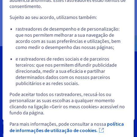
audiência anónimas. Estes rastreadores estão isentos de
Documentação
Documentação
Documentação
O objetivo da OVHcloud é, a partir de 2026, alargar esta
Preços
consentimento.
Para encomendar a partir de Estados Unidos, terá de consultar e
Roadmap & Changelog
Roadmap & Changelog
Roadmap & Changelog
Observabilidade
certificação a todos os seus datacenters europeus.
criar uma conta no website do país em questão.
Disponibilidade por regiões
Sujeito ao seu acordo, utilizamos também:
Documentação
Consulte a nossa política de qualidade
Aceder ao website do Estados Unidos
Roadmap & Changelog
rastreadores de desempenho e de personalização:
Roadmap & Changelog
que nos permitem melhorar a sua navegação de
us.ovhcloud.com/
Inglês
USD - $
acordo com as suas preferências e utilizações, bem
como medir o desempenho das nossas páginas;
ou
e rastreadores de redes sociais e de parceiros
terceiros: que nos permitem difundir publicidade
Ficar no website atual
direcionada, medir a sua eficácia e partilhar
Ferramentas
determinados dados com os nossos parceiros
publicitários e as redes sociais.
Propriedade Intelectual
Selecionar outro website
Pode aceitar todos os rastreadores, recusá-los ou
Apoio ao Cliente
personalizar as suas escolhas a qualquer momento
clicando na ligação «Gerir os meus cookies» acessível no
Contacte-nos
fundo da página.
Fechar
News
Para mais informações, pode consultar a nossa
política
de informações de utilização de cookies.
Redes sociais