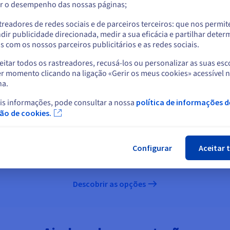
r o desempenho das nossas páginas;
ou
treadores de redes sociais e de parceiros terceiros: que nos permi
Ficar no website atual
dir publicidade direcionada, medir a sua eficácia e partilhar dete
 com os nossos parceiros publicitários e as redes sociais.
mo opção com os servidores Enterpr
itar todos os rastreadores, recusá-los ou personalizar as suas esc
Selecionar outro website
r momento clicando na ligação «Gerir os meus cookies» acessível 
na.
E BANDA
ADDITIONAL IP
ESPAÇO
is informações, pode consultar a nossa
política de informações d
DICIONAL
SUPL
Fec
ção de cookies.
Faça a gestão da
disponibilidade dos seus
 de atividade
Armazene at
serviços
Configurar
Aceitar 
Descobrir as opções