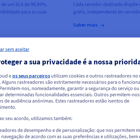
 de um SLA de 99,95%,
Cada servidor dedicado dispõe
ibilidade para as suas
grátis, independente do servid
Saber mais
ar sem aceitar
oteger a sua privacidade é a nossa priorid
loud e
os seus parceiros
utilizam cookies e outros rastreadores no
. Alguns rastreadores são estritamente necessários para o funcio
arece que está localizado em Estados Unido
. Permitem-nos, nomeadamente, garantir a segurança do serviço ou
ar determinadas funcionalidades essenciais. Outros permitem-nos 
a encomendar a partir de Estados Unidos, terá de consultar e criar uma con
s de audiência anónimas. Estes rastreadores estão isentos de
Virtualização
E
website do país em questão.
imento.
m
Servidores adaptados à virtualização graças
As
 ao seu acordo, utilizamos também:
aos seus múltiplos cores. Crie frotas de
pr
Aceder ao website do Estados Unidos
is.
máquinas virtuais a partir de um ou de vários
do
us.ovhcloud.com/
Inglês
USD - $
readores de desempenho e de personalização: que nos permitem m
servidores dedicados.
de
a navegação de acordo com as suas preferências e utilizações, be
qu