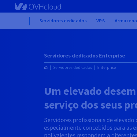
Skip
to
main
Home
Servidores dedicados
VPS
Armazena
content
Servidores dedicados Enterprise
Servidores dedicados
Enterprise
Um elevado desem
serviço dos seus pr
Servidores profissionais de elevad
especialmente concebidos para as e
polivalentes respondem a diferentes