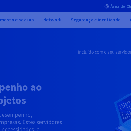
Área de Cl
mento e backup
Network
Segurança e identidade
Incluído com o seu servido
penho ao
ojetos
o desempenho,
mpresas. Estes servidores
 necessidades: o