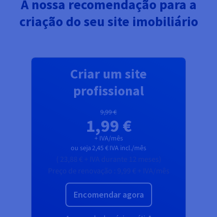
A nossa recomendação para a
criação do seu site imobiliário
Criar um site
profissional
9,99 €
1,99 €
+ IVA/mês
ou seja
2,45 €
IVA incl./mês
(
23,88 €
+ IVA
durante 12 meses)
Preço de renovação :
9,99 €
+ IVA/mês
Encomendar agora