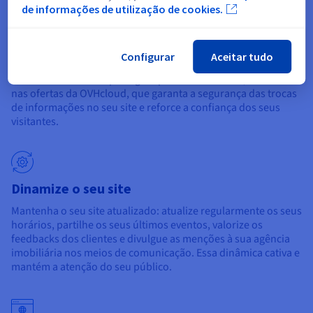
de informações de utilização de cookies.
Proteja a sua identidade online
Configurar
Aceitar tudo
Escolha um domínio protegido por DNSSEC e SSL, incluído
nas ofertas da OVHcloud, que garanta a segurança das trocas
de informações no seu site e reforce a confiança dos seus
visitantes.
Dinamize o seu site
Mantenha o seu site atualizado: atualize regularmente os seus
horários, partilhe os seus últimos eventos, valorize os
feedbacks dos clientes e divulgue as menções à sua agência
imobiliária nos meios de comunicação. Essa dinâmica cativa e
mantém a atenção do seu público.