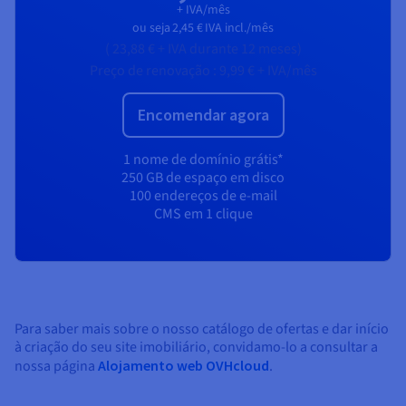
+ IVA/mês
ou seja
2,45 €
IVA incl./mês
(
23,88 €
+ IVA
durante 12 meses)
Preço de renovação :
9,99 €
+ IVA/mês
Encomendar agora
1 nome de domínio grátis*
250 GB de espaço em disco
100 endereços de e-mail
CMS em 1 clique
Para saber mais sobre o nosso catálogo de ofertas e dar início
à criação do seu site imobiliário, convidamo-lo a consultar a
nossa página
Alojamento web OVHcloud
.