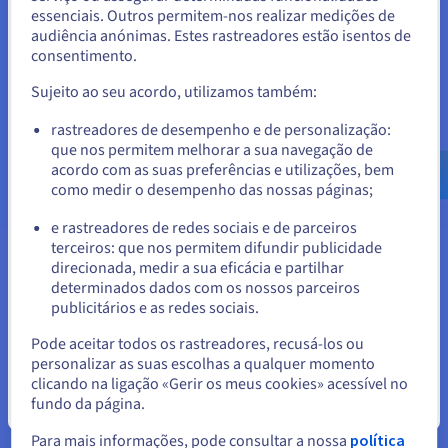
essenciais. Outros permitem-nos realizar medições de
Estados Unidos.
audiência anónimas. Estes rastreadores estão isentos de
consentimento.
Para encomendar a partir de Estados Unidos, terá de consultar e
Com a estratégia adequada e as ferramentas certas
criar uma conta no website do país em questão.
fornecidas por parceiros de confiança como a OVHcloud, a
Sujeito ao seu acordo, utilizamos também:
criação de um site imobiliário revelou-se de um valor
inestimável para a sua agência, ajudando-o a atingir novos
Aceder ao website do Estados Unidos
rastreadores de desempenho e de personalização:
máximos na indústria imobiliária.
que nos permitem melhorar a sua navegação de
us.ovhcloud.com/
Inglês
USD - $
acordo com as suas preferências e utilizações, bem
como medir o desempenho das nossas páginas;
ou
e rastreadores de redes sociais e de parceiros
terceiros: que nos permitem difundir publicidade
Ficar no website atual
direcionada, medir a sua eficácia e partilhar
determinados dados com os nossos parceiros
As vantagens das nossas ofertas
publicitários e as redes sociais.
Selecionar outro website
de alojamento partilhado
Pode aceitar todos os rastreadores, recusá-los ou
personalizar as suas escolhas a qualquer momento
Adotar as boas práticas para o seu site imobiliário é essencial
clicando na ligação «Gerir os meus cookies» acessível no
para assegurar uma presença online segura, dinâmica e com
fundo da página.
Fechar
boa performance. Aqui estão algumas dicas chave para
otimizar o seu site imobiliário.
Para mais informações, pode consultar a nossa
política