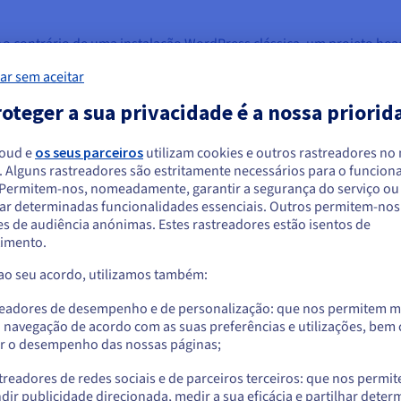
. Ao contrário de uma instalação WordPress clássica, um projeto h
I e em integração de plugins como WPGraphQL.
ar sem aceitar
 como a pré-visualização direta do conteúdo ou a gestão automátic
oteger a sua privacidade é a nossa priorid
ntar os prazos de publicação e aumentar o trabalho necessário.
 opção para um site simples, um blogue pessoal ou uma pequena lo
loud e
os seus parceiros
utilizam cookies e outros rastreadores no
ar e mais simples de manter.
. Alguns rastreadores são estritamente necessários para o funcio
arece que está localizado em Estados Unido
. Permitem-nos, nomeadamente, garantir a segurança do serviço ou
ar determinadas funcionalidades essenciais. Outros permitem-nos 
a encomendar a partir de Estados Unidos, terá de consultar e criar uma con
s de audiência anónimas. Estes rastreadores estão isentos de
dPress headless?
website do país em questão.
imento.
ptado aos projetos que exigem desempenho, flexibilidade e difus
 ao seu acordo, utilizamos também:
Aceder ao website do Estados Unidos
us.ovhcloud.com/
Inglês
USD - $
readores de desempenho e de personalização: que nos permitem m
a navegação de acordo com as suas preferências e utilizações, be
r o desempenho das nossas páginas;
ou
 requerem uma visualização rápida.
treadores de redes sociais e de parceiros terceiros: que nos permi
explorar frameworks modernas como Next.js, Vue ou React, conser
Ficar no website atual
dir publicidade direcionada, medir a sua eficácia e partilhar dete