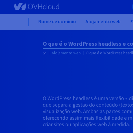
Skip to main content
Home
Nome de domínio
Alojamento web
E
O que é o WordPress headless e co
Alojamento web
O que é o WordPress headle
O WordPress headless é uma versão « d
que separa a gestão do conteúdo (textos
visualização web. Ambas as partes comu
oferecendo assim mais flexibilidade e
criar sites ou aplicações web à medida.