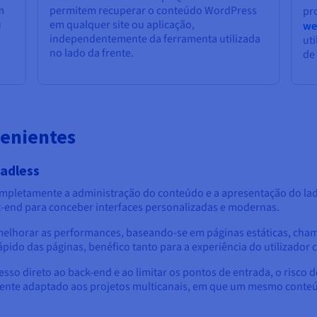
m
permitem recuperar o conteúdo WordPress
pr
u
em qualquer site ou aplicação,
we
independentemente da ferramenta utilizada
ut
no lado da frente.
de
venientes
adless
pletamente a administração do conteúdo e a apresentação do lado
nt-end para conceber interfaces personalizadas e modernas.
 melhorar as performances, baseando-se em páginas estáticas, cha
pido das páginas, benéfico tanto para a experiência do utilizador
esso direto ao back-end e ao limitar os pontos de entrada, o risc
ente adaptado aos projetos multicanais, em que um mesmo conteúd