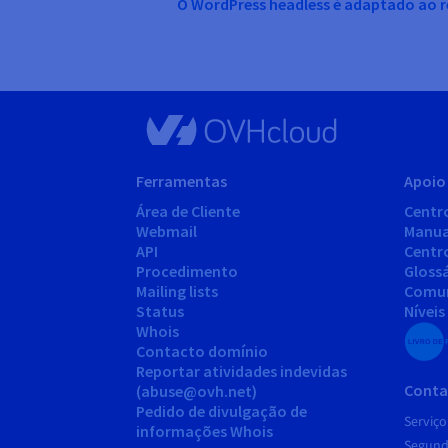
O WordPress headless é adaptado ao r
Ferramentas
Apoio 
Área de Cliente
Centr
Webmail
Manua
API
Centr
Procedimento
Gloss
Mailing lists
Comu
Status
Níveis
Whois
Contacto domínio
Reportar atividades indevidas
Conta
(abuse@ovh.net)
Pedido de divulgação de
Serviço
informações Whois
Segunda