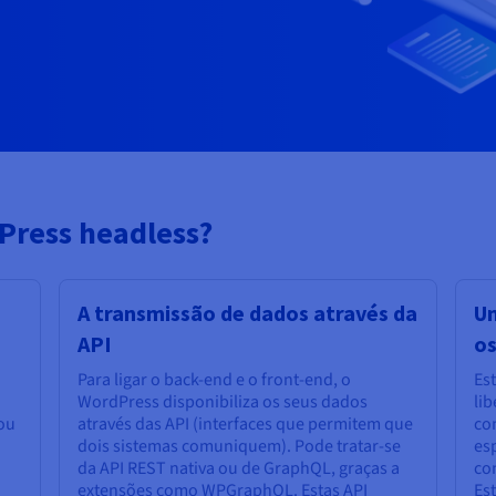
ress headless?
A transmissão de dados através da
U
API
o
Para ligar o back-end e o front-end, o
Es
WordPress disponibiliza os seus dados
li
ou
através das API (interfaces que permitem que
co
dois sistemas comuniquem). Pode tratar-se
esp
da API REST nativa ou de GraphQL, graças a
con
extensões como WPGraphQL. Estas API
Est