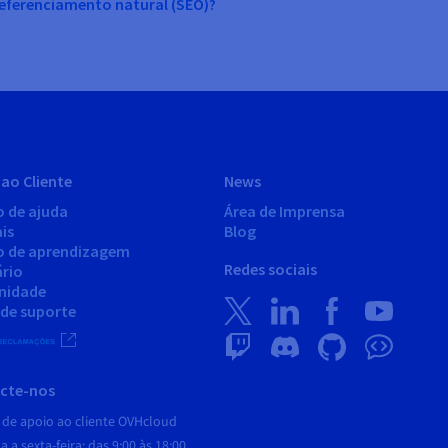
eferenciamento natural (SEO)?
ao Cliente
News
o de ajuda
Área de Imprensa
is
Blog
o de aprendizagem
Redes sociais
ário
nidade
 de suporte
cte-nos
 de apoio ao cliente OVHcloud
 a sexta-feira: das 9:00 às 18:00