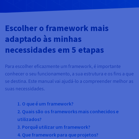
Documentação
Documentação
Documentação
Preços
Roadmap & Changelog
Roadmap & Changelog
Roadmap & Changelog
Observabilidade
Disponibilidade por regiões
Documentação
Escolher o framework mais
Roadmap & Changelog
Roadmap & Changelog
adaptado às minhas
necessidades em 5 etapas
Para escolher eficazmente um framework, é importante
conhecer o seu funcionamento, a sua estrutura e os fins a que
se destina. Este manual vai ajudá-lo a compreender melhor as
suas necessidades.
1. O que é um framework?
2. Quais são os frameworks mais conhecidos e
utilizados?
3. Porquê utilizar um framework?
4. Que framework para que projetos?