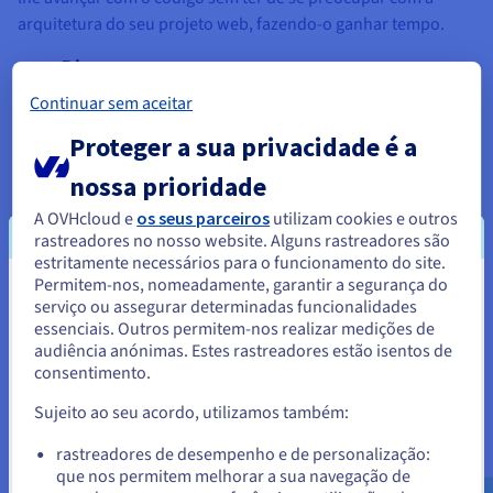
arquitetura do seu projeto web, fazendo-o ganhar tempo.
Django
Continuar sem aceitar
Este framework open source é utilizado para todos os
projetos em linguagem Python. Permite desenvolver muito
Proteger a sua privacidade é a
rapidamente um site orientado para conteúdos. Facilita
nossa prioridade
igualmente a gestão das tarefas clássicas aquando da criação
de sites dinâmicos, com toda a simplicidade.
A OVHcloud e
os seus parceiros
utilizam cookies e outros
rastreadores no nosso website. Alguns rastreadores são
Express.js
estritamente necessários para o funcionamento do site.
Permitem-nos, nomeadamente, garantir a segurança do
Parece que está localizado em
Cada vez mais programadores escolhem o ambiente de
serviço ou assegurar determinadas funcionalidades
essenciais. Outros permitem-nos realizar medições de
execução Node.js para os seus projetos em JavaScript. O seu
Estados Unidos.
audiência anónimas. Estes rastreadores estão isentos de
minimalismo (poucas camadas), que em nada compromete a
consentimento.
Para encomendar a partir de Estados Unidos, terá de consultar e
sua flexibilidade, permitir-lhe-á manter a eficácia do código.
criar uma conta no website do país em questão.
Sujeito ao seu acordo, utilizamos também:
Se desejar, pode implementar no seu alojamento CMS
Aceder ao website do Estados Unidos
rastreadores de desempenho e de personalização:
reconhecidos, como WordPress, PrestaShop, Joomla! e
que nos permitem melhorar a sua navegação de
us.ovhcloud.com/
Inglês
USD - $
Drupal. Mas há mais, especializados nas suas linguagens