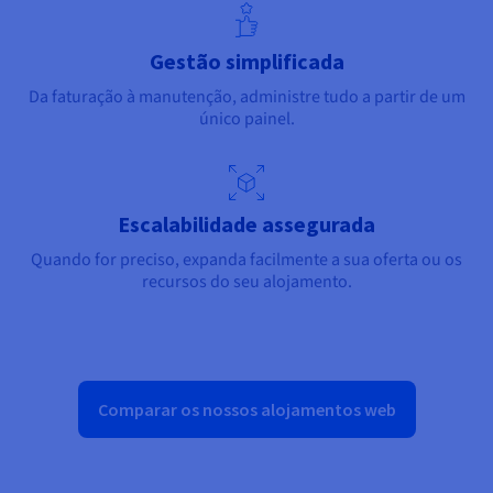
Documentação
Documentação
Documentação
Preços
Roadmap & Changelog
Roadmap & Changelog
Roadmap & Changelog
Observabilidade
Disponibilidade por regiões
Gestão simplificada
Documentação
Da faturação à manutenção, administre tudo a partir de um
Roadmap & Changelog
Roadmap & Changelog
único painel.
Escalabilidade assegurada
Quando for preciso, expanda facilmente a sua oferta ou os
recursos do seu alojamento.
Comparar os nossos alojamentos web