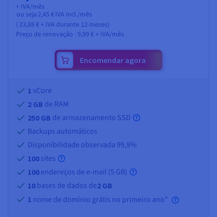
+ IVA/mês
ou seja
2,45 €
IVA incl./mês
(
23,88 €
+ IVA
durante 12 meses)
Preço de renovação :
9,99 €
+ IVA/mês
Encomendar agora
vCore
1
de RAM
2 GB
de armazenamento SSD
250 GB
Backups automáticos
Disponibilidade observada 99,9%
sites
100
endereços de e-mail (
5 GB
)
100
bases de dados de
10
2 GB
1
nome de domínio grátis no primeiro ano*