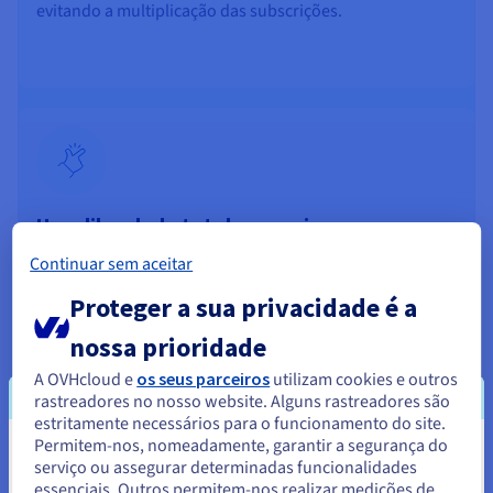
evitando a multiplicação das subscrições.
Uma liberdade total para criar e
experimentar
Continuar sem aceitar
Lance novos sites ou páginas em alguns cliques para
Proteger a sua privacidade é a
testar as suas ideias, campanhas ou eventos, sem
constrangimentos técnicos nem custos adicionais.
nossa prioridade
A OVHcloud e
os seus parceiros
utilizam cookies e outros
rastreadores no nosso website. Alguns rastreadores são
estritamente necessários para o funcionamento do site.
Permitem-nos, nomeadamente, garantir a segurança do
Parece que está localizado em
serviço ou assegurar determinadas funcionalidades
essenciais. Outros permitem-nos realizar medições de