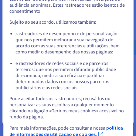
Estados Unidos.
audiência anónimas. Estes rastreadores estão isentos de
Um alojamento que evolui com as suas
consentimento.
Para encomendar a partir de Estados Unidos, terá de consultar e
necessidades
criar uma conta no website do país em questão.
Sujeito ao seu acordo, utilizamos também:
Faça crescer os seus projetos sem mudar de
infraestrutura. Adicione recursos, domínios ou bases de
Aceder ao website do Estados Unidos
rastreadores de desempenho e de personalização:
dados em função do seu crescimento.
que nos permitem melhorar a sua navegação de
us.ovhcloud.com/
Inglês
USD - $
acordo com as suas preferências e utilizações, bem
como medir o desempenho das nossas páginas;
ou
e rastreadores de redes sociais e de parceiros
terceiros: que nos permitem difundir publicidade
Ficar no website atual
direcionada, medir a sua eficácia e partilhar
Ver todos os nossos alojamentos web
determinados dados com os nossos parceiros
publicitários e as redes sociais.
Selecionar outro website
Pode aceitar todos os rastreadores, recusá-los ou
personalizar as suas escolhas a qualquer momento
clicando na ligação «Gerir os meus cookies» acessível no
fundo da página.
Fechar
Para mais informações, pode consultar a nossa
política
de informações de utilização de cookies.