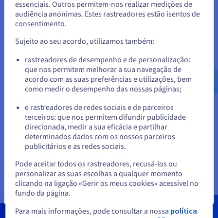
essenciais. Outros permitem-nos realizar medições de
produção, realizar testes durante várias semanas ou meses e
Estados Unidos.
audiência anónimas. Estes rastreadores estão isentos de
voltar ao estado inicial em apenas um clique. Poderá usufruir
consentimento.
Para encomendar a partir de Estados Unidos, terá de consultar e
de um melhor conforto durante estas fases de
criar uma conta no website do país em questão.
desenvolvimento, independentemente do seu sistema
Sujeito ao seu acordo, utilizamos também:
operativo (VPS Linux ou VPS Windows).
Aceder ao website do Estados Unidos
rastreadores de desempenho e de personalização:
que nos permitem melhorar a sua navegação de
us.ovhcloud.com/
Inglês
USD - $
acordo com as suas preferências e utilizações, bem
como medir o desempenho das nossas páginas;
ou
e rastreadores de redes sociais e de parceiros
terceiros: que nos permitem difundir publicidade
Ficar no website atual
direcionada, medir a sua eficácia e partilhar
determinados dados com os nossos parceiros
publicitários e as redes sociais.
Selecionar outro website
Pode aceitar todos os rastreadores, recusá-los ou
personalizar as suas escolhas a qualquer momento
clicando na ligação «Gerir os meus cookies» acessível no
fundo da página.
Fechar
Para mais informações, pode consultar a nossa
política