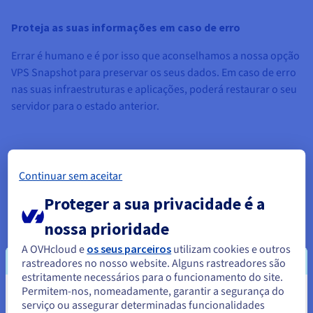
Proteja as suas informações em caso de erro
Errar é humano e é por isso que aconselhamos a nossa opção
VPS Snapshot para preservar os seus dados. Em caso de erro
nas suas infraestruturas e aplicações, poderá restaurar o seu
servidor para o estado anterior.
Continuar sem aceitar
Snapshot como ferramenta de restauro
Proteger a sua privacidade é a
Em caso de avaria ou de ciberataque, complete a sua
nossa prioridade
estratégia de backup com a opção Snapshot. Assim, poderá
usufruir de um meio adicional para restaurar os seus dados.
A OVHcloud e
os seus parceiros
utilizam cookies e outros
rastreadores no nosso website. Alguns rastreadores são
Ideal para a pré-produção e os testes
estritamente necessários para o funcionamento do site.
Permitem-nos, nomeadamente, garantir a segurança do
Parece que está localizado em
Graças à snapshot, poderá instalar o seu ambiente de pré-
serviço ou assegurar determinadas funcionalidades