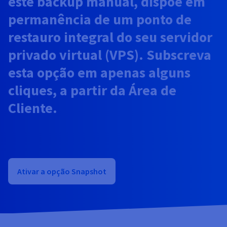
este backup manual, dispõe em
Documentação
Documentação
Documentação
Preços
Roadmap & Changelog
Roadmap & Changelog
Roadmap & Changelog
Observabilidade
permanência de um ponto de
Disponibilidade por regiões
restauro integral do seu servidor
Documentação
Roadmap & Changelog
Roadmap & Changelog
privado virtual (VPS). Subscreva
esta opção em apenas alguns
cliques, a partir da Área de
Cliente.
Ativar a opção Snapshot