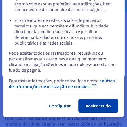
Utilizadores ilimitados com um custo mensal
acordo com as suas preferências e utilizações, bem
fixo
como medir o desempenho das nossas páginas;
ou
O Google Workspace cobra pelo menos 6 euros por utilizador
e rastreadores de redes sociais e de parceiros
por mês. O Dropbox Business cobra 15 euros por utilizador.
terceiros: que nos permitem difundir publicidade
Ficar no website atual
Para uma equipa de cinco pessoas, as subscrições SaaS
direcionada, medir a sua eficácia e partilhar
custam entre 30 a 75 euros por mês, indefinidamente. Um VPS
determinados dados com os nossos parceiros
da OVHcloud com uma tarifa mensal fixa serve utilizadores
publicitários e as redes sociais.
Selecionar outro website
ilimitados. Adicione um
backup automático VPS
para
proteção de dados, com uma fração do preço SaaS
Pode aceitar todos os rastreadores, recusá-los ou
empresarial.
personalizar as suas escolhas a qualquer momento
clicando na ligação «Gerir os meus cookies» acessível no
O Ecossistema da Próxima Aplicação Cloud
fundo da página.
Fechar
A Nextcloud App Store oferece mais de 400 aplicações. O
Para mais informações, pode consultar a nossa
política
Nextcloud Office permite a edição colaborativa em tempo real
de informações de utilização de cookies.
de ficheiros .docx, .xlsx e .pptx no browser através de
Collabora ou OnlyOffice. O Nextcloud Talk fornece
videochamadas encriptadas ponto-a-ponto e mensagens de
Configurar
Aceitar tudo
equipa. O Deck oferece uma gestão de projetos ao estilo
Kanban. Memórias organiza fotos com reconhecimento facial.
Tudo isto é instalado em apenas um clique a partir da
interface do administrador, sem necessidade de configuração