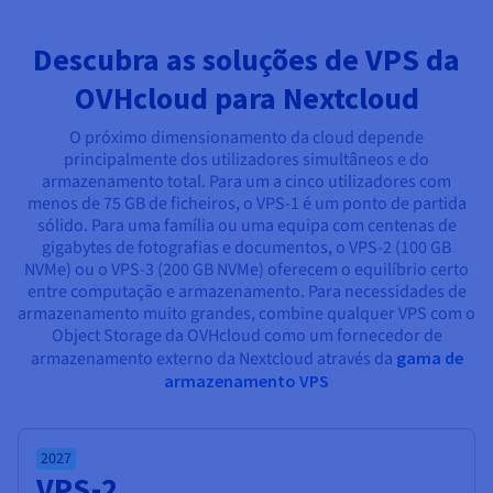
Documentação
Documentação
Documentação
Preços
Roadmap & Changelog
Roadmap & Changelog
Roadmap & Changelog
Observabilidade
Disponibilidade por regiões
Descubra as soluções de VPS da
Documentação
OVHcloud para Nextcloud
Roadmap & Changelog
Roadmap & Changelog
O próximo dimensionamento da cloud depende
principalmente dos utilizadores simultâneos e do
armazenamento total. Para um a cinco utilizadores com
menos de 75 GB de ficheiros, o VPS-1 é um ponto de partida
sólido. Para uma família ou uma equipa com centenas de
gigabytes de fotografias e documentos, o VPS-2 (100 GB
NVMe) ou o VPS-3 (200 GB NVMe) oferecem o equilíbrio certo
entre computação e armazenamento. Para necessidades de
armazenamento muito grandes, combine qualquer VPS com o
Object Storage da OVHcloud como um fornecedor de
armazenamento externo da Nextcloud através da
gama de
armazenamento VPS
2027
VPS-2