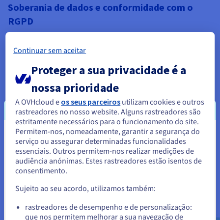
Soberania de dados e conformidade com o
RGPD
Os ficheiros armazenados no Google Drive ou Dropbox
residem em servidores dos EUA sujeitos ao CLOUD Act. Num
Continuar sem aceitar
VPS da OVHcloud situado em França ou na Alemanha, os seus
dados ficam na Europa ao abrigo do RGPD, alojados num
Proteger a sua privacidade é a
datacenter que nunca é obrigado a responder a ordens
nossa prioridade
jurídicas não europeias. Para os médicos, advogados,
contabilistas e profissionais que lidam com dados
A OVHcloud e
os seus parceiros
utilizam cookies e outros
confidenciais, esta distinção não é opcional. O nosso
VPS
rastreadores no nosso website. Alguns rastreadores são
protegido por DDoS
oferece uma segurança de rede
estritamente necessários para o funcionamento do site.
complementar ao alojamento em datacenters conforme com
Permitem-nos, nomeadamente, garantir a segurança do
o RGPD.
Parece que está localizado em
serviço ou assegurar determinadas funcionalidades
essenciais. Outros permitem-nos realizar medições de
Estados Unidos.
Dados alojados exclusivamente no datacenter europeu
audiência anónimas. Estes rastreadores estão isentos de
OVHcloud que escolheu
consentimento.
Para encomendar a partir de Estados Unidos, terá de consultar e
Sem acesso de terceiros aos ficheiros sem a sua
criar uma conta no website do país em questão.
autorização explícita
Sujeito ao seu acordo, utilizamos também:
Encriptação completa disponível para pastas sensíveis
através da aplicação E2EE Nextcloud
Aceder ao website do Estados Unidos
rastreadores de desempenho e de personalização:
que nos permitem melhorar a sua navegação de
us.ovhcloud.com/
Inglês
USD - $