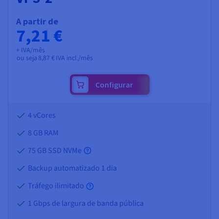
A partir de
7,21 €
+ IVA/mês
ou seja
8,87 €
IVA incl./mês
Configurar
4 vCores
8 GB
RAM
75 GB SSD NVMe
Backup automatizado 1 dia
Tráfego ilimitado
1 Gbps de largura de banda pública