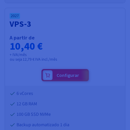
2027
VPS-3
A partir de
10,40 €
+ IVA/mês
ou seja
12,79 €
IVA incl./mês
Configurar
6 vCores
12 GB
RAM
100 GB SSD NVMe
Backup automatizado 1 dia