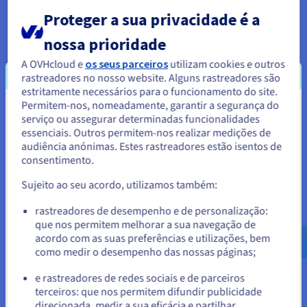
Proteger a sua privacidade é a
nossa prioridade
A OVHcloud e
os seus parceiros
utilizam cookies e outros
rastreadores no nosso website. Alguns rastreadores são
Excelente desempenho
estritamente necessários para o funcionamento do site.
O VPS KVM é muito melhor que um alojamento partilhado
Permitem-nos, nomeadamente, garantir a segurança do
Parece que está localizado em
standard, pois, graças ao kernel Linux, o KVM oferece o
serviço ou assegurar determinadas funcionalidades
desempenho de um hipervisor de nível 1, beneficiando de
essenciais. Outros permitem-nos realizar medições de
Estados Unidos.
uma excelente escalabilidade e fiabilidade.
audiência anónimas. Estes rastreadores estão isentos de
consentimento.
Para encomendar a partir de Estados Unidos, terá de consultar e
criar uma conta no website do país em questão.
Sujeito ao seu acordo, utilizamos também:
Aceder ao website do Estados Unidos
rastreadores de desempenho e de personalização:
que nos permitem melhorar a sua navegação de
us.ovhcloud.com/
Inglês
USD - $
acordo com as suas preferências e utilizações, bem
Segurança robusta
como medir o desempenho das nossas páginas;
ou
Para proteger os seus dados, os nossos servidores incluem
uma proteção Anti-DDoS. Baseado em Linux, o VPS KVM
e rastreadores de redes sociais e de parceiros
também enfrenta menos ameaças de segurança do que uma
terceiros: que nos permitem difundir publicidade
Ficar no website atual
solução proprietária e beneficia de uma comunidade
direcionada, medir a sua eficácia e partilhar