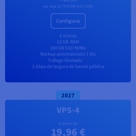
+ IVA/mês
ou seja
12,79 €
IVA incl./mês
Configurar
6 vCores
12 GB
RAM
100 GB SSD NVMe
Backup automatizado 1 dia
Tráfego ilimitado
2 Gbps de largura de banda pública
2027
VPS-4
A partir de
19,96 €