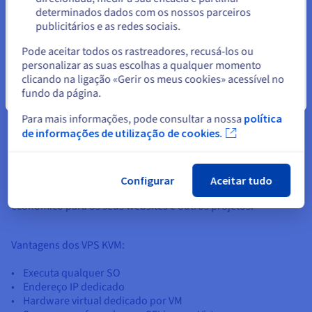
gigantesca dedicada a corrigir vulnerabilidades.
determinados dados com os nossos parceiros
publicitários e as redes sociais.
Selecionar outro website
Pode aceitar todos os rastreadores, recusá-los ou
personalizar as suas escolhas a qualquer momento
clicando na ligação «Gerir os meus cookies» acessível no
Porquê escolher um VPS KVM?
fundo da página.
Fechar
Para mais informações, pode consultar a nossa
política
A nossa solução de VPS KVM oferece-lhe uma experiência de
de informações de utilização de cookies.
alojamento fluida e fiável. O KVM é uma tecnologia de
virtualização integrada em sistema Linux, que lhe permite
criar várias máquinas virtuais isoladas. Aliado à nossa potente
plataforma de VPS, o VPS KVM funciona como um hipervisor
Configurar
Aceitar tudo
de alto nível, oferecendo-lhe um alojamento potente e
económico para os seus websites e outros projetos.
Vantagens dos VPS KVM:
• Executa qualquer SO
• Endereço IP dedicado
• Hardware virtual dedicado por VM