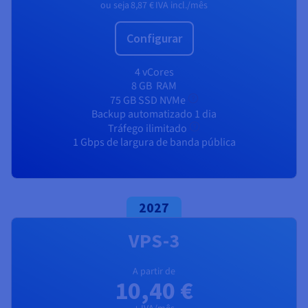
Documentação
Documentação
Documentação
ou seja
8,87 €
IVA incl./mês
Preços
Roadmap & Changelog
Roadmap & Changelog
Roadmap & Changelog
Observabilidade
Disponibilidade por regiões
Configurar
Documentação
Roadmap & Changelog
Roadmap & Changelog
4 vCores
8 GB
RAM
75 GB SSD NVMe
Backup automatizado 1 dia
Tráfego ilimitado
1 Gbps de largura de banda pública
2027
VPS-3
A partir de
10,40 €