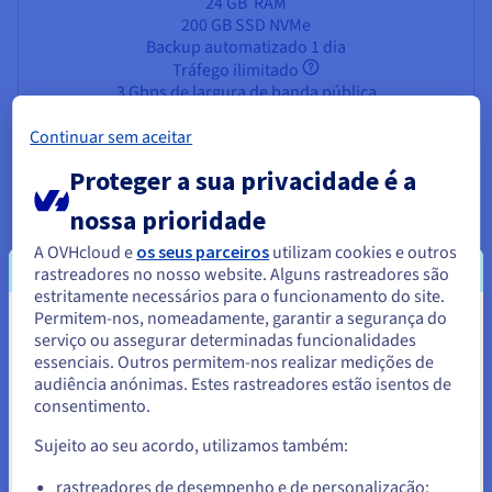
24 GB
RAM
200 GB SSD NVMe
Backup automatizado 1 dia
Tráfego ilimitado
3 Gbps de largura de banda pública
Continuar sem aceitar
Proteger a sua privacidade é a
nossa prioridade
Vantagens de Hospedar o Seu
A OVHcloud e
os seus parceiros
utilizam cookies e outros
rastreadores no nosso website. Alguns rastreadores são
VPS na Áustria
estritamente necessários para o funcionamento do site.
Permitem-nos, nomeadamente, garantir a segurança do
Ao combinar a infraestrutura da OVHcloud com as novas
Parece que está localizado em
serviço ou assegurar determinadas funcionalidades
Zonas Locais, o seu alojamento VPS Áustria oferece
essenciais. Outros permitem-nos realizar medições de
Estados Unidos.
vantagens únicas:
audiência anónimas. Estes rastreadores estão isentos de
consentimento.
Para encomendar a partir de Estados Unidos, terá de consultar e
Latência ultra-baixa para Viena e além – Com as Zonas
criar uma conta no website do país em questão.
Locais, o seu VPS é fisicamente implementado na
Sujeito ao seu acordo, utilizamos também:
Áustria. Aplicações, websites e APIs alojados aqui
respondem mais rapidamente, proporcionando aos
Aceder ao website do Estados Unidos
rastreadores de desempenho e de personalização: