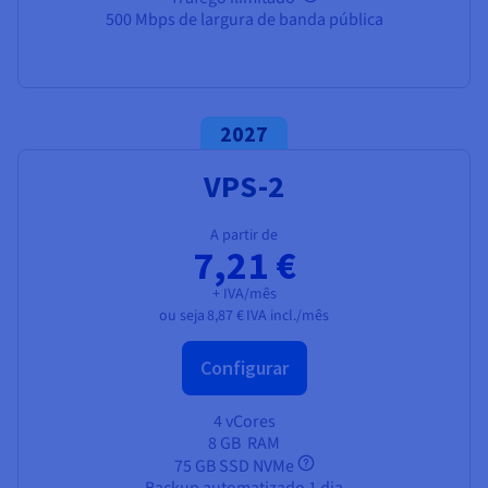
500 Mbps de largura de banda pública
2027
VPS-2
A partir de
7,21 €
+ IVA/mês
ou seja
8,87 €
IVA incl./mês
Configurar
4 vCores
8 GB
RAM
75 GB SSD NVMe
Backup automatizado 1 dia