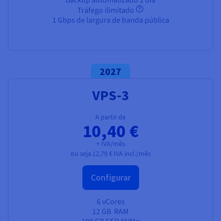
Tráfego ilimitado
1 Gbps de largura de banda pública
2027
VPS-3
A partir de
10,40 €
+ IVA/mês
ou seja
12,79 €
IVA incl./mês
Configurar
6 vCores
12 GB
RAM