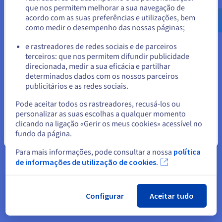
utilizadores uma experiência mais fluida.
que nos permitem melhorar a sua navegação de
us.ovhcloud.com/
Inglês
USD - $
Servidores VPS de alto desempenho – Cada servidor
acordo com as suas preferências e utilizações, bem
VPS Áustria vem com RAM dedicada, núcleos vCPU e
como medir o desempenho das nossas páginas;
ou
discos NVMe SSD. Perfeito para sites de e-commerce,
plataformas SaaS e cargas de trabalho de análise.
e rastreadores de redes sociais e de parceiros
Tráfego ilimitado com escalabilidade fácil – Comece
terceiros: que nos permitem difundir publicidade
Ficar no website atual
pequeno e escale recursos como RAM, núcleos de CPU
direcionada, medir a sua eficácia e partilhar
ou espaço em disco em apenas alguns cliques. A
determinados dados com os nossos parceiros
OVHcloud torna simples a encomenda de recursos à
publicitários e as redes sociais.
medida que os seus projetos evoluem.
Selecionar outro website
Alojamento local, conformidade europeia – Alojamento
Pode aceitar todos os rastreadores, recusá-los ou
na Áustria significa alinhar-se com o RGPD e as leis de
personalizar as suas escolhas a qualquer momento
proteção de dados austríacas, enquanto beneficia da
clicando na ligação «Gerir os meus cookies» acessível no
segurança da nuvem da OVHcloud por design.
fundo da página.
Fechar
Liberdade de gestão – Mantenha o controlo total com
Para mais informações, pode consultar a nossa
política
acesso root, ou escolha um
VPS Não Gerido
para
personalizar o seu ambiente como desejar.
de informações de utilização de cookies.
Sistemas operativos flexíveis – Instale distribuições
Linux como Debian, Ubuntu, CentOS, ou opte por
VPS
Windows
para se adequar aos requisitos do seu
Configurar
Aceitar tudo
projeto.