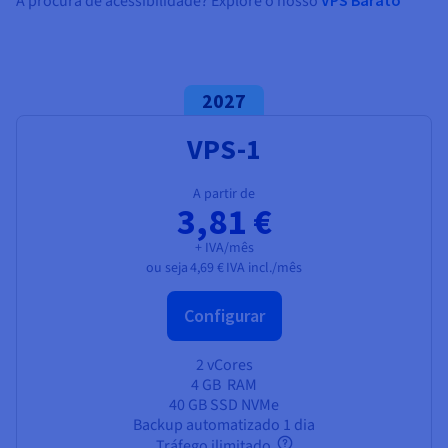
À procura de acessibilidade? Explore o nosso
2027
VPS-1
A partir de
3,81 €
+ IVA/mês
ou seja
4,69 €
IVA incl./mês
Configurar
2 vCores
4 GB
RAM
40 GB SSD NVMe
Backup automatizado 1 dia
Tráfego ilimitado