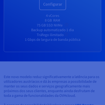
Documentação
Documentação
Documentação
Configurar
Preços
Roadmap & Changelog
Roadmap & Changelog
Roadmap & Changelog
Observabilidade
Disponibilidade por regiões
4 vCores
Documentação
8 GB
RAM
Roadmap & Changelog
Roadmap & Changelog
75 GB SSD NVMe
Backup automatizado 1 dia
Tráfego ilimitado
1 Gbps de largura de banda pública
Este novo modelo reduz significativamente a latência para os
utilizadores austríacos e dá às empresas a possibilidade de
manter os seus dados e serviços geograficamente mais
próximos dos seus clientes, enquanto ainda desfrutam de
toda a gama de funcionalidades da OVHcloud.
VPS Barato