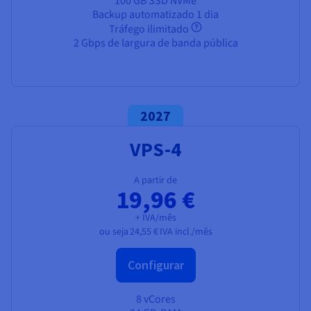
100 GB SSD NVMe
Backup automatizado 1 dia
Tráfego ilimitado
2 Gbps de largura de banda pública
2027
VPS-4
A partir de
19,96 €
+ IVA/mês
ou seja
24,55 €
IVA incl./mês
Configurar
8 vCores