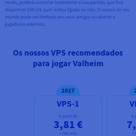
modo, poderá controlar totalmente a sua partida, que fica
disponível 24h/24, quer esteja ligado ou não. O acesso ao seu
mundo pode ser limitado aos seus amigos ou aberto a
jogadores externos.
Os nossos VPS recomendados
para jogar Valheim
2027
VPS-1
V
A partir de
A 
3,81 €
7
+ IVA/mês
+ 