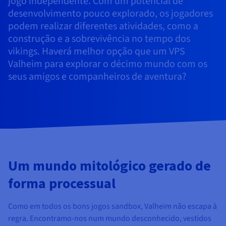
jogo independente. Com um potencial de
Documentação
Documentação
Documentação
Preços
desenvolvimento pouco explorado, os jogadores
Roadmap & Changelog
Roadmap & Changelog
Roadmap & Changelog
Observabilidade
Disponibilidade por regiões
podem realizar diferentes atividades, como a
Documentação
construção e a sobrevivência no tempo dos
Roadmap & Changelog
Roadmap & Changelog
vikings. Haverá melhor opção que um VPS
Valheim para explorar o décimo mundo com os
seus amigos e companheiros de aventura?
Um mundo mitológico gerado de
forma processual
Como em todos os bons jogos sandbox, Valheim não escapa à
regra. Encontramo-nos num mundo desconhecido, vestidos