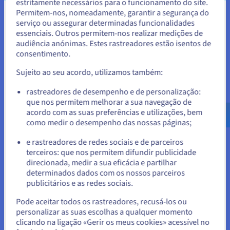
estritamente necessários para o funcionamento do site.
Permitem-nos, nomeadamente, garantir a segurança do
Parece que está localizado em
serviço ou assegurar determinadas funcionalidades
Ideal para todos os orçamentos
essenciais. Outros permitem-nos realizar medições de
Estados Unidos.
audiência anónimas. Estes rastreadores estão isentos de
O VPS oferece numerosos recursos CPU, RAM e
consentimento.
Para encomendar a partir de Estados Unidos, terá de consultar e
armazenamento a preços acessíveis. Ao contrário de um
criar uma conta no website do país em questão.
servidor dedicado, poderá usufruir de um ambiente
Sujeito ao seu acordo, utilizamos também:
concebido especificamente para o seu uso graças à
Aceder ao website do Estados Unidos
rastreadores de desempenho e de personalização:
virtualização. Poderá fazer evoluir o seu VPS para uma
que nos permitem melhorar a sua navegação de
us.ovhcloud.com/
vps
Inglês
USD - $
configuração superior com toda a simplicidade, quando a sua
acordo com as suas preferências e utilizações, bem
utilização o exigir. Alugar um servidor é um modo de
como medir o desempenho das nossas páginas;
ou
funcionamento ideal para alojar as suas partidas online.
e rastreadores de redes sociais e de parceiros
terceiros: que nos permitem difundir publicidade
Ficar no website atual
direcionada, medir a sua eficácia e partilhar
determinados dados com os nossos parceiros
publicitários e as redes sociais.
Selecionar outro website
Pode aceitar todos os rastreadores, recusá-los ou
Disponível de forma contínua
personalizar as suas escolhas a qualquer momento
clicando na ligação «Gerir os meus cookies» acessível no
A vantagem de um servidor privado alojado num dos nossos