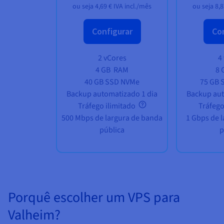
ou seja
4,69 €
IVA incl./mês
ou seja
8,8
Configurar
Con
2 vCores
4
4 GB
RAM
8 
40 GB SSD NVMe
75 GB 
Backup automatizado 1 dia
Backup aut
Tráfego ilimitado
Tráfego
500 Mbps de largura de banda
1 Gbps de 
pública
p
Porquê escolher um VPS para
Valheim?