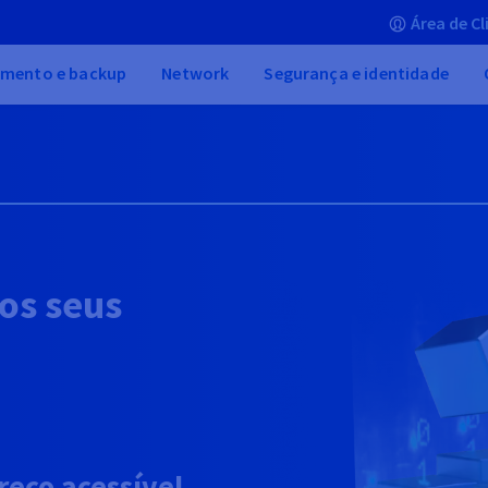
Área de Cl
mento e backup
Network
Segurança e identidade
os seus
reço acessível