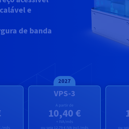
scalável e
argura de banda
2027
VPS-3
A partir de
€
10,40 €
+ IVA/mês
l./mês
ou seja
12,79 €
IVA incl./mês
ou sej