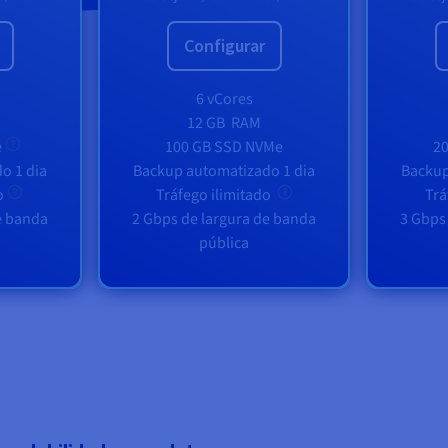
Configurar
6 vCores
12 GB
RAM
e
100 GB SSD NVMe
2
o 1 dia
Backup automatizado 1 dia
Backup
do
Tráfego ilimitado
Trá
e banda
2 Gbps de largura de banda
3 Gbps
pública