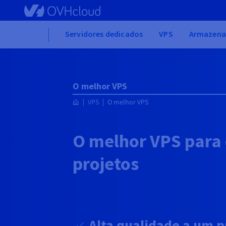
Skip to main content
Home
Servidores dedicados
VPS
Armazena
O melhor VPS
VPS
O melhor VPS
O melhor VPS para 
projetos
Alta qualidade a um p