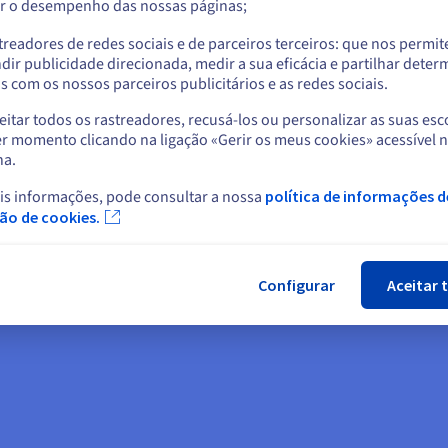
r o desempenho das nossas páginas;
ou
cPane
treadores de redes sociais e de parceiros terceiros: que nos permi
Ficar no website atual
dir publicidade direcionada, medir a sua eficácia e partilhar dete
 com os nossos parceiros publicitários e as redes sociais.
itar todos os rastreadores, recusá-los ou personalizar as suas esc
Selecionar outro website
r momento clicando na ligação «Gerir os meus cookies» acessível 
Opções de backup
Disp
na.
do*,
Os seus dados são protegidos graças ao
backup
Com
is informações, pode consultar a nossa
política de informações d
Fec
ção de cookies.
automático incluído
. Escolha também opções
um al
eal
avançadas, como o backup Premium ou as
profi
do,
snapshots.
Configurar
Aceitar 
ião