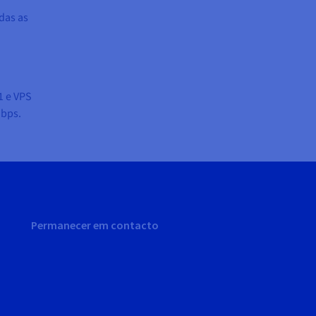
das as
1 e VPS
Mbps.
Permanecer em contacto