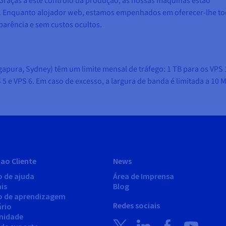
raças a este controlo da produção, as nossas máquinas estão
is. Enquanto alojador web, estamos empenhados em oferecer-lhe to
parência e sem custos ocultos.
gapura, Sydney) têm um limite mensal de tráfego: 1 TB para os VPS 
S 5 e VPS 6. Em caso de excesso, a largura de banda é limitada a 10 
ao Cliente
News
o de ajuda
Área de Imprensa
is
Blog
o de aprendizagem
Redes sociais
ário
nidade