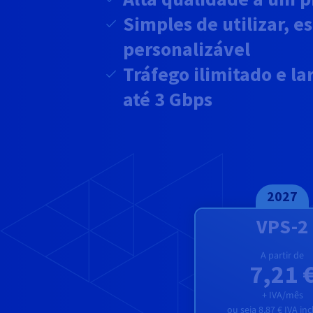
Simples de utilizar, e
personalizável
Tráfego ilimitado e l
até
3 Gbps
2027
VPS-2
A partir de
7,21 
+ IVA/mês
ou seja
8,87 €
IVA inc