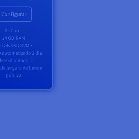
Configurar
8 vCores
24 GB
RAM
00 GB SSD NVMe
 automatizado 1 dia
fego ilimitado
 de largura de banda
pública