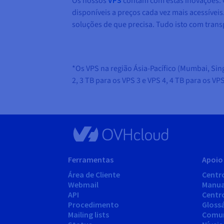
Os nossos
VPS
contam com estas inovações. G
disponíveis a preços cada vez mais acessíve
soluções de que precisa. Tudo isto com trans
*Os VPS na região Ásia-Pacífico (Mumbai, Sin
2, 3 TB para os VPS 3 e VPS 4, 4 TB para os VP
Ferramentas
Apoio 
Área de Cliente
Centr
Webmail
Manua
API
Centr
Procedimento
Gloss
Mailing lists
Comu