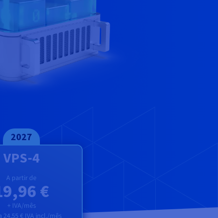
2027
VPS-4
A partir de
19,96 €
+ IVA/mês
a
24,55 €
IVA incl./mês