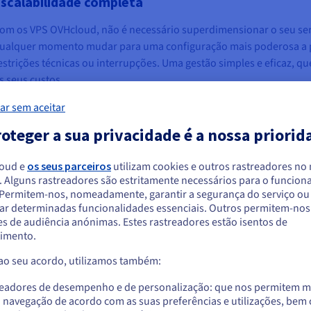
scalabilidade completa
om os VPS OVHcloud, não é necessário superdimensionar o seu serv
ualquer momento mudar para uma configuração mais poderosa a pa
estrições técnicas ou interrupções. Uma gestão simples e eficaz, q
s seus custos.
ar sem aceitar
oteger a sua privacidade é a nossa priorid
loud e
os seus parceiros
utilizam cookies e outros rastreadores no
. Alguns rastreadores são estritamente necessários para o funcio
arece que está localizado em Estados Unido
. Permitem-nos, nomeadamente, garantir a segurança do serviço ou
ar determinadas funcionalidades essenciais. Outros permitem-nos 
a encomendar a partir de Estados Unidos, terá de consultar e criar uma con
s de audiência anónimas. Estes rastreadores estão isentos de
Um ambiente isolado e escalável
Simp
website do país em questão.
imento.
um
Aloje os seus projetos num ambiente isolado e
Admin
 ao seu acordo, utilizamos também:
Aceder ao website do Estados Unidos
s com
flexível. A partir da Área de Cliente, pode fazer um
ao ac
us.ovhcloud.com/
vps
Inglês
USD - $
Me,
upgrade de configuração em apenas um clique.
distr
readores de desempenho e de personalização: que nos permitem m
a navegação de acordo com as suas preferências e utilizações, be
seus 