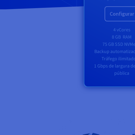
Configurar
4 vCores
8 GB
RAM
75 GB SSD NVM
Backup automatizad
Tráfego ilimita
1 Gbps de largura d
pública