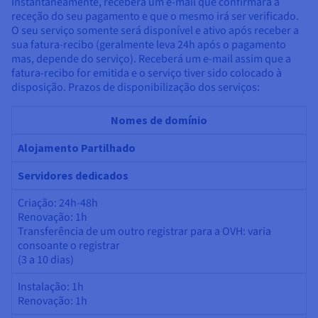
Documentação
Documentação
Documentação
Instantaneamente, receberá um e-mail que confirmará a
Preços
receção do seu pagamento e que o mesmo irá ser verificado.
Roadmap & Changelog
Roadmap & Changelog
Roadmap & Changelog
Observabilidade
O seu serviço somente será disponível e ativo após receber a
Disponibilidade por regiões
sua fatura-recibo (geralmente leva 24h após o pagamento
Documentação
mas, depende do serviço). Receberá um e-mail assim que a
Roadmap & Changelog
Roadmap & Changelog
fatura-recibo for emitida e o serviço tiver sido colocado à
disposição. Prazos de disponibilização dos serviços:
Nomes de domínio
Alojamento Partilhado
Servidores dedicados
Criação: 24h-48h
Renovação: 1h
Transferência de um outro registrar para a OVH: varia
consoante o registrar
(3 a 10 dias)
Instalação: 1h
Renovação: 1h