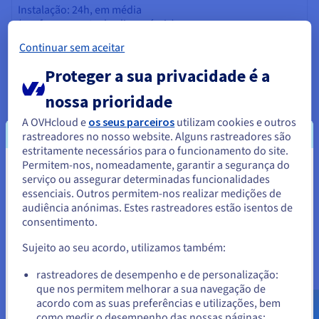
Instalação: 24h, em média
(conforme os stocks disponíveis)
Continuar sem aceitar
Proteger a sua privacidade é a
Faturação
nossa prioridade
A OVHcloud e
os seus parceiros
utilizam cookies e outros
Todas as encomendas pagas e em curso (pagamento aceite) e
rastreadores no nosso website. Alguns rastreadores são
as faturas-recibo estão disponíveis para consulta no seu
estritamente necessários para o funcionamento do site.
Espaço cliente
ao aceder à secção
Rubrica Faturação
. Pode
Permitem-nos, nomeadamente, garantir a segurança do
imprimi-las ou consultá-las diretamente sem pedir ajuda ao
Parece que está localizado em
serviço ou assegurar determinadas funcionalidades
nosso suporte Cliente:
um ganho de tempo!
essenciais. Outros permitem-nos realizar medições de
Estados Unidos.
audiência anónimas. Estes rastreadores estão isentos de
consentimento.
Para encomendar a partir de Estados Unidos, terá de consultar e
criar uma conta no website do país em questão.
Monthly payment
Sujeito ao seu acordo, utilizamos também:
Aceder ao website do Estados Unidos
rastreadores de desempenho e de personalização:
Certos produtos ou serviços podem ser faturados de forma
que nos permitem melhorar a sua navegação de
us.ovhcloud.com/
Inglês
USD - $
mensal na OVH. Esta faturação pode corresponder a toda ou
acordo com as suas preferências e utilizações, bem
parte da oferta associada, por exemplo, a renovação pode
como medir o desempenho das nossas páginas;