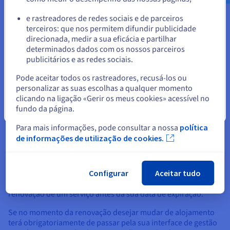
ou
limitar-se apenas às opções subscritas em suplemento ou aos
consumos fora do "pacote/tarifário".
e rastreadores de redes sociais e de parceiros
terceiros: que nos permitem difundir publicidade
Ficar no website atual
direcionada, medir a sua eficácia e partilhar
determinados dados com os nossos parceiros
Renovação
publicitários e as redes sociais.
Selecionar outro website
Pode aceitar todos os rastreadores, recusá-los ou
Para renovar é necessário
absolutamente
que crie uma nota
personalizar as suas escolhas a qualquer momento
de encomenda de renovação, para isto tem duas
clicando na ligação «Gerir os meus cookies» acessível no
possibilidades :
fundo da página.
Fechar
Diretamente na
página de renovação
, acessível pela
Para mais informações, pode consultar a nossa
política
página inicial do site OVH. Muito mais simples e mais
de informações de utilização de cookies.
rápido, não é preciso nic-handle nem password.
Tenha em consideração o facto de que deve usar um método
Configurar
Aceitar tudo
de pagamento cujo
tempo de processamento
permita a
renovação de um serviço antes da sua data de expiração.
Se no momento da renovação desejar mudar de alojamento
terá obrigatoriamente de passar pela sua interface de gestão