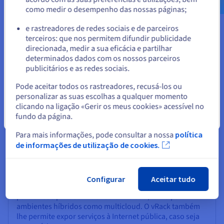
ambiente informático através da ligação à nossa vasta gama
como medir o desempenho das nossas páginas;
de serviços de bases de dados. Amplie o seu ambiente
ou
informático local pré-existente ou suporte uma configuração
e rastreadores de redes sociais e de parceiros
de cloud híbrida e cloud-to-cloud. Pode ligar as suas bases de
terceiros: que nos permitem difundir publicidade
dados às nossas para tratar qualquer tipo de informação,
Ficar no website atual
direcionada, medir a sua eficácia e partilhar
desde web static a dados de sensores, passando por dados
determinados dados com os nossos parceiros
comerciais pertinentes.
publicitários e as redes sociais.
Selecionar outro website
Pode aceitar todos os rastreadores, recusá-los ou
personalizar as suas escolhas a qualquer momento
clicando na ligação «Gerir os meus cookies» acessível no
fundo da página.
Fechar
Para mais informações, pode consultar a nossa
política
de informações de utilização de cookies.
OVHcloud Connect
A solução OVHcloud Connect oferece-lhe uma ligação,
Configurar
Aceitar tudo
altamente segura e de elevado desempenho, da sua rede
para a rede privada vRack da OVHcloud, tanto para
ambientes híbridos como multicloud. O vRack também
lhe permite expor serviços à Internet pública, caso seja