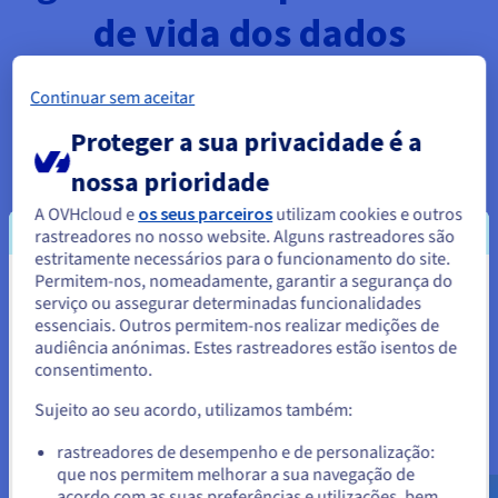
de vida dos dados
A OVHcloud acompanha as organizações ao longo de todo o
Continuar sem aceitar
ciclo de vida dos dados, ajudando-as a gerir o respetivo fluxo.
Proteger a sua privacidade é a
Oferecemos uma grande variedade de serviços, incluindo
armazenamento e bases de dados geridas. Também
nossa prioridade
propomos serviços adicionais para ajudar as empresas a tirar
o máximo partido dos seus dados.
A OVHcloud e
os seus parceiros
utilizam cookies e outros
rastreadores no nosso website. Alguns rastreadores são
estritamente necessários para o funcionamento do site.
Permitem-nos, nomeadamente, garantir a segurança do
Parece que está localizado em
01
serviço ou assegurar determinadas funcionalidades
essenciais. Outros permitem-nos realizar medições de
Estados Unidos.
audiência anónimas. Estes rastreadores estão isentos de
consentimento.
Para encomendar a partir de Estados Unidos, terá de consultar e
criar uma conta no website do país em questão.
Criação/aquisição
Sujeito ao seu acordo, utilizamos também:
Aceder ao website do Estados Unidos
rastreadores de desempenho e de personalização:
A OVHcloud ajuda empresas de todas as dimensões durante a
que nos permitem melhorar a sua navegação de
us.ovhcloud.com/
Inglês
USD - $
fase de aquisição dos dados. Além disso, suporta qualquer
acordo com as suas preferências e utilizações, bem