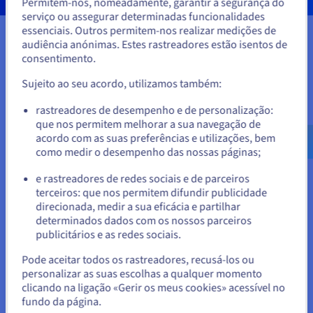
Permitem-nos, nomeadamente, garantir a segurança do
Parece que está localizado em
serviço ou assegurar determinadas funcionalidades
essenciais. Outros permitem-nos realizar medições de
Estados Unidos.
audiência anónimas. Estes rastreadores estão isentos de
consentimento.
Para encomendar a partir de Estados Unidos, terá de consultar e
criar uma conta no website do país em questão.
Sujeito ao seu acordo, utilizamos também:
Aceder ao website do Estados Unidos
rastreadores de desempenho e de personalização:
que nos permitem melhorar a sua navegação de
us.ovhcloud.com/
solutions
Inglês
USD - $
acordo com as suas preferências e utilizações, bem
como medir o desempenho das nossas páginas;
ou
e rastreadores de redes sociais e de parceiros
terceiros: que nos permitem difundir publicidade
Ficar no website atual
direcionada, medir a sua eficácia e partilhar
determinados dados com os nossos parceiros
publicitários e as redes sociais.
Selecionar outro website
Pode aceitar todos os rastreadores, recusá-los ou
personalizar as suas escolhas a qualquer momento
clicando na ligação «Gerir os meus cookies» acessível no
fundo da página.
Os nossos Professional
Fechar