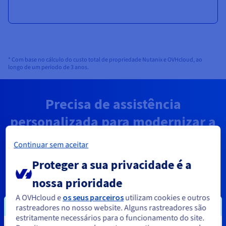
* Com base no cálculo do custo total de propriedade Nutanix e OVHcloud, ao
longo de um período de 3 anos.
Precisa de assistência
personalizada para modernizar a
sua infraestrutura?
Continuar sem aceitar
Os nossos Professional Services ajudam-no com a sua
Proteger a sua privacidade é a
migração. Não precisa de conhecimentos técnicos avançados
nem de recursos humanos alargados.
nossa prioridade
A OVHcloud e
os seus parceiros
utilizam cookies e outros
Liguem-me
rastreadores no nosso website. Alguns rastreadores são
estritamente necessários para o funcionamento do site.