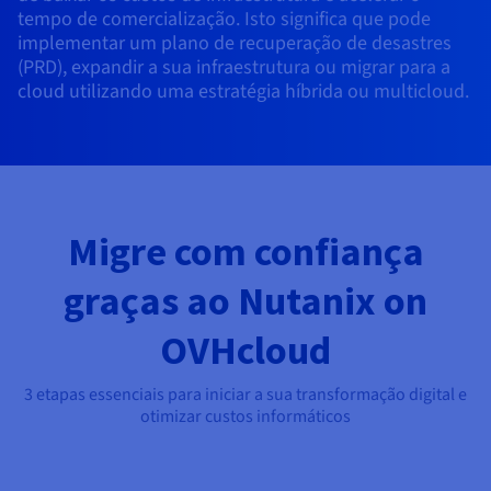
Documentação
Documentação
Documentação
tempo de comercialização. Isto significa que pode
Preços
Roadmap & Changelog
Roadmap & Changelog
Roadmap & Changelog
Observabilidade
implementar um plano de recuperação de desastres
Disponibilidade por regiões
(PRD), expandir a sua infraestrutura ou migrar para a
Documentação
cloud utilizando uma estratégia híbrida ou multicloud.
Roadmap & Changelog
Roadmap & Changelog
Migre com confiança
graças ao Nutanix on
OVHcloud
3 etapas essenciais para iniciar a sua transformação digital e
otimizar custos informáticos