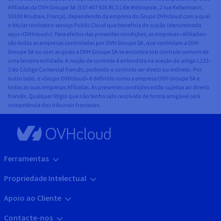
Afiliadas da OVH Groupe SA (537 407 926 RCS Lille Métropole, 2 rue Kellermann,
59100 Roubaix, França), dependendo da empresa do Grupo OVHcloud com a qual
o titular contrata o serviço Public Cloud que beneficia do cupão (denominada
aqui «OVHcloud»). Para efeitos das presentes condições, as empresas «Afiliadas»
são todas as empresas controladas por OVH Groupe SA, que controlam a OVH
Groupe SA ou com as quais a OVH Groupe SA se encontra sob controlo comum de
uma terceira entidade. A noção de controlo é entendida na aceção do artigo L233-
3 do Código Comercial francês, podendo o controlo ser direto ou indireto. Por
outro lado, o «Grupo OVHcloud» é definido como a empresa OVH Groupe SA e
todas as suas empresas Afiliadas. As presentes condições estão sujeitas ao direito
francês. Qualquer litígio que não tenha sido resolvido de forma amigável será
competência dos tribunais franceses.
Ferramentas
Propriedade Intelectual
Apoio ao Cliente
Contacte-nos