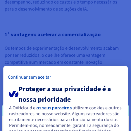
desempenho, reduzindo os custos e o tempo necessários
para o desenvolvimento de soluções de IA.
1ª vantagem: acelerar a comercialização
Os tempos de experimentação e desenvolvimento acabam
por ser reduzidos, o que lhe oferece uma vantagem
competitiva num mercado em constante inovação.
Continuar sem aceitar
2.ª vantagem: respeito e redução do orçamento
Proteger a sua privacidade é a
alocado
nossa prioridade
Ao agilizar as suas operações de treino através de IA, poderá
A OVHcloud e
os seus parceiros
utilizam cookies e outros
rastreadores no nosso website. Alguns rastreadores são
tirar o máximo partido do seu orçamento e garantir um
estritamente necessários para o funcionamento do site.
desempenho ideal.
Permitem-nos, nomeadamente, garantir a segurança do
Parece que está localizado em