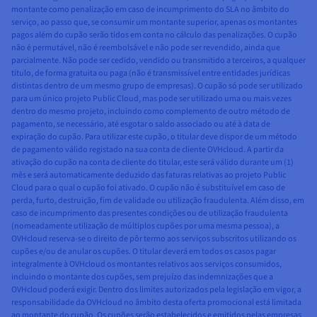
montante como penalização em caso de incumprimento do SLA no âmbito do
serviço, ao passo que, se consumir um montante superior, apenas os montantes
pagos além do cupão serão tidos em conta no cálculo das penalizações. O cupão
não é permutável, não é reembolsável e não pode ser revendido, ainda que
parcialmente. Não pode ser cedido, vendido ou transmitido a terceiros, a qualquer
título, de forma gratuita ou paga (não é transmissível entre entidades jurídicas
distintas dentro de um mesmo grupo de empresas). O cupão só pode ser utilizado
para um único projeto Public Cloud, mas pode ser utilizado uma ou mais vezes
dentro do mesmo projeto, incluindo como complemento de outro método de
pagamento, se necessário, até esgotar o saldo associado ou até à data de
expiração do cupão. Para utilizar este cupão, o titular deve dispor de um método
de pagamento válido registado na sua conta de cliente OVHcloud. A partir da
ativação do cupão na conta de cliente do titular, este será válido durante um (1)
mês e será automaticamente deduzido das faturas relativas ao projeto Public
Cloud para o qual o cupão foi ativado. O cupão não é substituível em caso de
perda, furto, destruição, fim de validade ou utilização fraudulenta. Além disso, em
caso de incumprimento das presentes condições ou de utilização fraudulenta
(nomeadamente utilização de múltiplos cupões por uma mesma pessoa), a
OVHcloud reserva-se o direito de pôr termo aos serviços subscritos utilizando os
cupões e/ou de anular os cupões. O titular deverá em todos os casos pagar
integralmente à OVHcloud os montantes relativos aos serviços consumidos,
incluindo o montante dos cupões, sem prejuízo das indemnizações que a
OVHcloud poderá exigir. Dentro dos limites autorizados pela legislação em vigor, a
responsabilidade da OVHcloud no âmbito desta oferta promocional está limitada
ao montante do cupão. Os cupões serão estabelecidos e emitidos pelas empresas