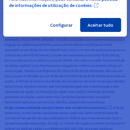
causa, incluindo a oferta promocional «Public Cloud Free Trial». O cupão aplica-se
de informações de utilização de cookies.
sobre o preço standard público, tal como aparece no website da OVHcloud, sem
que este seja objeto de nenhum tipo de desconto. O valor do cupão é expresso na
moeda que é apresentada publicamente no mercado ou país ao qual está
associado o contrato Public Cloud que beneficia do cupão, sem IVA, e só pode ser
Configurar
Aceitar tudo
utilizado para consumir serviços na mesma moeda. O cupão é válido para o
consumo de serviços normalmente disponíveis no mercado ao qual está
associado o ID de cliente utilizado. O cupão é atribuído a uma determinada pessoa
singular ou coletiva que já tenha uma conta de cliente na OVHcloud e está
associado ao seu ID de cliente (identificador único; no caso de a pessoa singular ou
coletiva ter vários ID de cliente, o cupão será associado a um único ID de cliente,
sem que seja possível alterar a conta de cliente associada ao cupão nem beneficiar
de vários cupões). Uma mesma pessoa singular ou coletiva só poderá utilizar um
único cupão, mesmo que disponha de vários ID de cliente diferentes. No caso em
que o cupão é utilizado por um ID de cliente diferente do ID de cliente associado ao
cupão, a OVHcloud reserva-se o direito de cancelar ou rescindir os serviços obtidos
desta forma, de pleno direito, sem formalidade legal nem indemnização e sem
reemissão do cupão. A utilização do cupão está sujeita à aceitação total das
presentes condições, assim como das Condições Gerais e das Condições
Particulares aplicáveis aos serviços obtidos, disponíveis no endereço
https://www.ovhcloud.com/pt/terms-and-conditions/contracts/
. A título
excecional, os montantes resultantes deste cupão não fazem parte da base do
montante mensal dos serviços utilizados no âmbito dos níveis de serviço (SLA) e
das penalizações associadas. Ou seja, se o titular do cupão consumir um montante
inferior ou igual ao cupão num determinado mês, não será pago qualquer