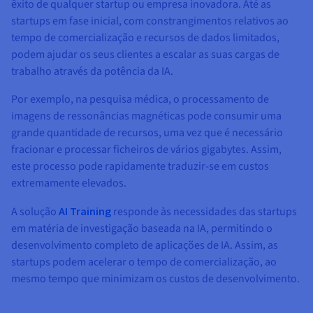
Documentação
Documentação
Documentação
êxito de qualquer startup ou empresa inovadora. Até as
Preços
Roadmap & Changelog
Roadmap & Changelog
Roadmap & Changelog
Observabilidade
startups em fase inicial, com constrangimentos relativos ao
Disponibilidade por regiões
tempo de comercialização e recursos de dados limitados,
Documentação
podem ajudar os seus clientes a escalar as suas cargas de
Roadmap & Changelog
Roadmap & Changelog
trabalho através da potência da IA.
Por exemplo, na pesquisa médica, o processamento de
imagens de ressonâncias magnéticas pode consumir uma
grande quantidade de recursos, uma vez que é necessário
fracionar e processar ficheiros de vários gigabytes. Assim,
este processo pode rapidamente traduzir-se em custos
extremamente elevados.
A solução
AI Training
responde às necessidades das startups
em matéria de investigação baseada na IA, permitindo o
desenvolvimento completo de aplicações de IA. Assim, as
startups podem acelerar o tempo de comercialização, ao
mesmo tempo que minimizam os custos de desenvolvimento.