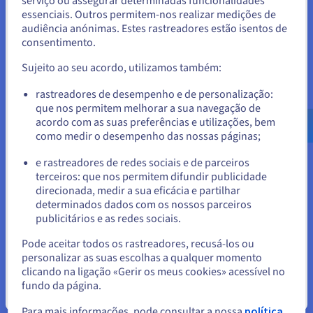
serviço ou assegurar determinadas funcionalidades
Estados Unidos.
essenciais. Outros permitem-nos realizar medições de
audiência anónimas. Estes rastreadores estão isentos de
Para encomendar a partir de Estados Unidos, terá de consultar e
3.ª vantagem: escalabilidade e crescimento mais
consentimento.
criar uma conta no website do país em questão.
rápidos
Sujeito ao seu acordo, utilizamos também:
Aceder ao website do Estados Unidos
Ganhe flexibilidade para escalar as atividades que consomem
rastreadores de desempenho e de personalização:
us.ovhcloud.com/
public-cloud
Inglês
USD -
muitos recursos, como o processamento de imagens e a
que nos permitem melhorar a sua navegação de
$
modelação de cargas de trabalho através de IA.
acordo com as suas preferências e utilizações, bem
como medir o desempenho das nossas páginas;
ou
e rastreadores de redes sociais e de parceiros
1
terceiros: que nos permitem difundir publicidade
Oferta promocional «Public Cloud Free Trial» limitada, aplicável à implementação e
Ficar no website atual
direcionada, medir a sua eficácia e partilhar
ao consumo de um primeiro projeto de serviço Public Cloud (qualquer cliente,
determinados dados com os nossos parceiros
novo ou não, pode pedir para beneficiar desta oferta, na medida em que não
publicitários e as redes sociais.
tenha já criado um projeto Public Cloud no passado, ainda em vigor ou não),
ativável a partir de 1 de julho de 2022 às 0h00 (hora de Paris). O cupão deve ser
Selecionar outro website
Pode aceitar todos os rastreadores, recusá-los ou
ativado aquando da criação do primeiro projeto Public Cloud do titular. O cupão
personalizar as suas escolhas a qualquer momento
só é válido para as compras de prestação de serviços fornecidos pela OVHcloud,
diretamente junto da OVHcloud através do website e unicamente para os serviços
clicando na ligação «Gerir os meus cookies» acessível no
Public Cloud, em todas as regiões Public Cloud disponíveis, excluindo serviços
fundo da página.
Fechar
gratuitos (nomeadamente serviços gratuitos em fase de teste beta). Este cupão
não é acumulável com outras promoções em curso aplicáveis aos serviços em
Para mais informações, pode consultar a nossa
política