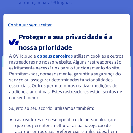
- a tradução para 99 línguas
Continuar sem aceitar
Proteger a sua privacidade é a
nossa prioridade
A OVHcloud e
os seus parceiros
utilizam cookies e outros
rastreadores no nosso website. Alguns rastreadores são
estritamente necessários para o funcionamento do site.
Permitem-nos, nomeadamente, garantir a segurança do
Parece que está localizado em
serviço ou assegurar determinadas funcionalidades
essenciais. Outros permitem-nos realizar medições de
Estados Unidos.
audiência anónimas. Estes rastreadores estão isentos de
consentimento.
Para encomendar a partir de Estados Unidos, terá de consultar e
Voxist
criar uma conta no website do país em questão.
Sujeito ao seu acordo, utilizamos também:
Da voz ao reconhecimento, a Voxist permite aceder às
tecnologias de reconhecimento de voz graças às suas API que
Aceder ao website do Estados Unidos
rastreadores de desempenho e de personalização:
utilizam as últimas inovações. Tire partido da sua experiência
que nos permitem melhorar a sua navegação de
us.ovhcloud.com/
Inglês
USD - $
para transformar a voz em dados preciosos e compreender os
acordo com as suas preferências e utilizações, bem