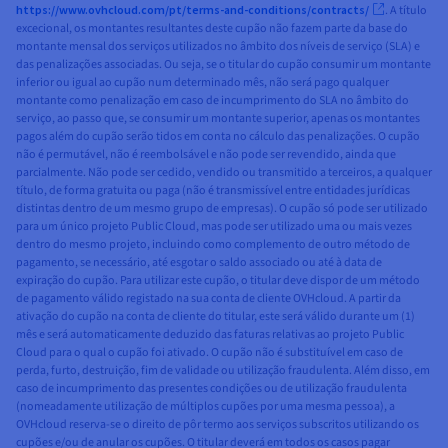
https://www.ovhcloud.com/pt/terms-and-conditions/contracts/
. A título
excecional, os montantes resultantes deste cupão não fazem parte da base do
montante mensal dos serviços utilizados no âmbito dos níveis de serviço (SLA) e
das penalizações associadas. Ou seja, se o titular do cupão consumir um montante
inferior ou igual ao cupão num determinado mês, não será pago qualquer
montante como penalização em caso de incumprimento do SLA no âmbito do
serviço, ao passo que, se consumir um montante superior, apenas os montantes
pagos além do cupão serão tidos em conta no cálculo das penalizações. O cupão
não é permutável, não é reembolsável e não pode ser revendido, ainda que
parcialmente. Não pode ser cedido, vendido ou transmitido a terceiros, a qualquer
título, de forma gratuita ou paga (não é transmissível entre entidades jurídicas
distintas dentro de um mesmo grupo de empresas). O cupão só pode ser utilizado
para um único projeto Public Cloud, mas pode ser utilizado uma ou mais vezes
dentro do mesmo projeto, incluindo como complemento de outro método de
pagamento, se necessário, até esgotar o saldo associado ou até à data de
expiração do cupão. Para utilizar este cupão, o titular deve dispor de um método
de pagamento válido registado na sua conta de cliente OVHcloud. A partir da
ativação do cupão na conta de cliente do titular, este será válido durante um (1)
mês e será automaticamente deduzido das faturas relativas ao projeto Public
Cloud para o qual o cupão foi ativado. O cupão não é substituível em caso de
perda, furto, destruição, fim de validade ou utilização fraudulenta. Além disso, em
caso de incumprimento das presentes condições ou de utilização fraudulenta
(nomeadamente utilização de múltiplos cupões por uma mesma pessoa), a
OVHcloud reserva-se o direito de pôr termo aos serviços subscritos utilizando os
cupões e/ou de anular os cupões. O titular deverá em todos os casos pagar