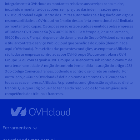
integralmente à OVHcloud os montantes relativos aos serviços consumidos,
incluindo o montante dos cupões, sem prejuízo das indemnizações que a
OVHcloud poderá exigir. Dentro dos limites autorizados pela legislação em vigor, a
responsabilidade da OVHcloud no âmbito desta oferta promocional está limitada
ao montante do cupão. Os cupões serão estabelecidos e emitidos pelas empresas
Afiliadas da OVH Groupe SA (537 407 926 RCS Lille Métropole, 2 rue Kellermann,
59100 Roubaix, França), dependendo da empresa do Grupo OVHcloud com a qual
o titular contrata o serviço Public Cloud que beneficia do cupão (denominada
aqui «OVHcloud»). Para efeitos das presentes condições, as empresas «Afiliadas»
são todas as empresas controladas por OVH Groupe SA, que controlam a OVH
Groupe SA ou com as quais a OVH Groupe SA se encontra sob controlo comum de
uma terceira entidade. A noção de controlo é entendida na aceção do artigo L233-
3 do Código Comercial francês, podendo o controlo ser direto ou indireto. Por
outro lado, o «Grupo OVHcloud» é definido como a empresa OVH Groupe SA e
todas as suas empresas Afiliadas. As presentes condições estão sujeitas ao direito
francês. Qualquer litígio que não tenha sido resolvido de forma amigável será
competência dos tribunais franceses.
Ferramentas
Propriedade Intelectual