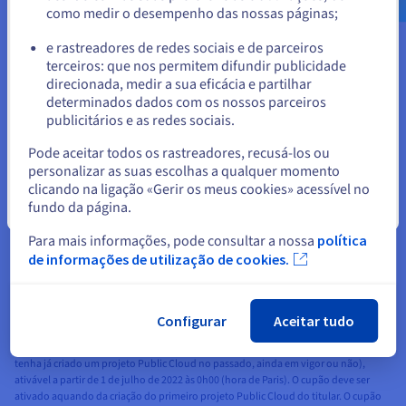
seus clientes, funcionários e contactos.
como medir o desempenho das nossas páginas;
ou
Modelos de IA na vanguarda da tecnologia
e rastreadores de redes sociais e de parceiros
terceiros: que nos permitem difundir publicidade
Graças aos mais recentes avanços em aprendizagem não
Ficar no website atual
direcionada, medir a sua eficácia e partilhar
supervisionada, os nossos modelos têm melhores resultados
determinados dados com os nossos parceiros
do que alguns dos atuais atores mundiais. As nossas API são
publicitários e as redes sociais.
mais rápidas e mais exatas que as API existentes.
Selecionar outro website
Pode aceitar todos os rastreadores, recusá-los ou
Reconhecimento Vocal
personalizar as suas escolhas a qualquer momento
Transcrição em tempo real
clicando na ligação «Gerir os meus cookies» acessível no
Transcrição assíncrona
fundo da página.
Fechar
Para mais informações, pode consultar a nossa
política
de informações de utilização de cookies.
1
Oferta promocional «Public Cloud Free Trial» limitada, aplicável à implementação e
Configurar
Aceitar tudo
ao consumo de um primeiro projeto de serviço Public Cloud (qualquer cliente,
novo ou não, pode pedir para beneficiar desta oferta, na medida em que não
tenha já criado um projeto Public Cloud no passado, ainda em vigor ou não),
ativável a partir de 1 de julho de 2022 às 0h00 (hora de Paris). O cupão deve ser
ativado aquando da criação do primeiro projeto Public Cloud do titular. O cupão