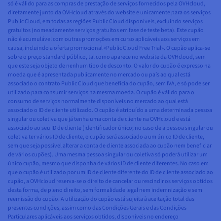
só é válido para as compras de prestação de serviços fornecidos pela OVHcloud,
diretamente junto da OVHcloud através do website e unicamente para os serviços
Public Cloud, em todas as regiões Public Cloud disponíveis, excluindo serviços
gratuitos (nomeadamente serviços gratuitos em fase de teste beta). Este cupão
não é acumulável com outras promoções em curso aplicáveis aos serviços em
causa, incluindo a oferta promocional «Public Cloud Free Trial». O cupão aplica-se
sobre o preço standard público, tal como aparece no website da OVHcloud, sem
que este seja objeto de nenhum tipo de desconto. O valor do cupão é expresso na
moeda que é apresentada publicamente no mercado ou país ao qual está
associado o contrato Public Cloud que beneficia do cupão, sem IVA, e só pode ser
utilizado para consumir serviços na mesma moeda. O cupão é válido para o
consumo de serviços normalmente disponíveis no mercado ao qual está
associado o ID de cliente utilizado. O cupão é atribuído a uma determinada pessoa
singular ou coletiva que já tenha uma conta de cliente na OVHcloud e está
associado ao seu ID de cliente (identificador único; no caso de a pessoa singular ou
coletiva ter vários ID de cliente, o cupão será associado a um único ID de cliente,
sem que seja possível alterar a conta de cliente associada ao cupão nem beneficiar
de vários cupões). Uma mesma pessoa singular ou coletiva só poderá utilizar um
único cupão, mesmo que disponha de vários ID de cliente diferentes. No caso em
que o cupão é utilizado por um ID de cliente diferente do ID de cliente associado ao
cupão, a OVHcloud reserva-se o direito de cancelar ou rescindir os serviços obtidos
desta forma, de pleno direito, sem formalidade legal nem indemnização e sem
reemissão do cupão. A utilização do cupão está sujeita à aceitação total das
presentes condições, assim como das Condições Gerais e das Condições
Particulares aplicáveis aos serviços obtidos, disponíveis no endereço