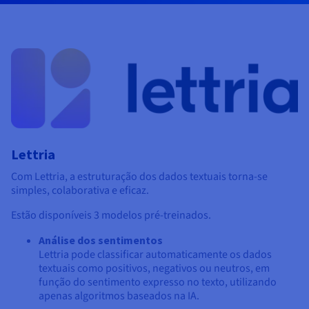
Documentação
Documentação
Documentação
Preços
Roadmap & Changelog
Roadmap & Changelog
Roadmap & Changelog
Observabilidade
Disponibilidade por regiões
Documentação
Roadmap & Changelog
Roadmap & Changelog
Lettria
Com Lettria, a estruturação dos dados textuais torna-se
simples
,
colaborativa
e
eficaz.
Estão disponíveis 3 modelos pré-treinados.
Análise dos sentimentos
Lettria
pode classificar automaticamente os dados
textuais como positivos, negativos ou neutros, em
função do sentimento expresso no texto, utilizando
apenas algoritmos baseados na IA.