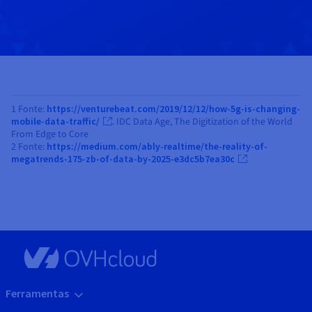
1 Fonte:
https://venturebeat.com/2019/12/12/how-5g-is-changing-
mobile-data-traffic/
. IDC Data Age, The Digitization of the World
From Edge to Core
2 Fonte:
https://medium.com/ably-realtime/the-reality-of-
megatrends-175-zb-of-data-by-2025-e3dc5b7ea30c
Ferramentas