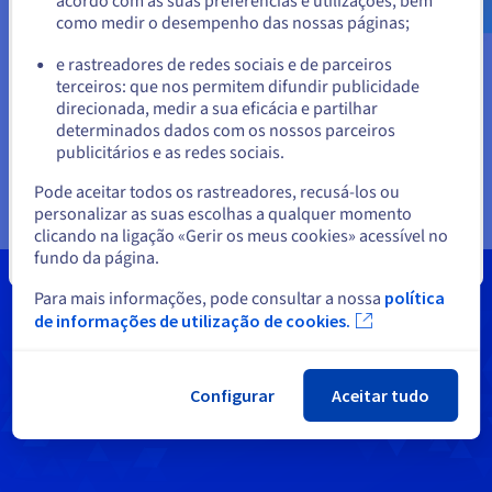
acordo com as suas preferências e utilizações, bem
e dados críticos
como medir o desempenho das nossas páginas;
Object Storage
: altamente escalável e rentável,
ou
utilizado para a distribuição de conteúdos e para
e rastreadores de redes sociais e de parceiros
o armazenamento de grandes volumes de dados
terceiros: que nos permitem difundir publicidade
Ficar no website atual
não estruturados
direcionada, medir a sua eficácia e partilhar
Archive Storage
: solução fiável e de alta
determinados dados com os nossos parceiros
capacidade, concebida para a retenção de dados
publicitários e as redes sociais.
Selecionar outro website
a longo prazo
Pode aceitar todos os rastreadores, recusá-los ou
personalizar as suas escolhas a qualquer momento
clicando na ligação «Gerir os meus cookies» acessível no
fundo da página.
Fechar
Para mais informações, pode consultar a nossa
política
de informações de utilização de cookies.
Configurar
Aceitar tudo