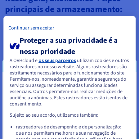
principais de armazenamento:
Conforme as nossas vidas se tornam mais
Continuar sem aceitar
digitalizadas, a quantidade de dados que criamos e
consumimos aumenta a um ritmo cada vez mais
Proteger a sua privacidade é a
rápido. De acordo com estimativas recentes[1], prevê-
nossa prioridade
se que até 2025, em média, um indivíduo gere
diariamente cerca de 5000 interações com dados
A OVHcloud e
os seus parceiros
utilizam cookies e outros
digitais, sendo que 60% dos dados mundiais serão
rastreadores no nosso website. Alguns rastreadores são
produzidos por empresas[2]. Com estes gigantescos
estritamente necessários para o funcionamento do site.
Permitem-nos, nomeadamente, garantir a segurança do
volumes de dados, é importante escolher o tipo de
Parece que está localizado em
serviço ou assegurar determinadas funcionalidades
armazenamento adequado para gerir e aceder aos
essenciais. Outros permitem-nos realizar medições de
Estados Unidos.
dados de forma eficiente.
audiência anónimas. Estes rastreadores estão isentos de
consentimento.
Para encomendar a partir de Estados Unidos, terá de consultar e
File Storage
: mais comum, utilizado para
criar uma conta no website do país em questão.
armazenamento de ficheiros, partilha e
Sujeito ao seu acordo, utilizamos também:
colaboração
Aceder ao website do Estados Unidos
Block Storage
: alojamento ideal para grandes
rastreadores de desempenho e de personalização:
bases de dados, aplicações de alto desempenho
que nos permitem melhorar a sua navegação de
us.ovhcloud.com/
Inglês
USD - $