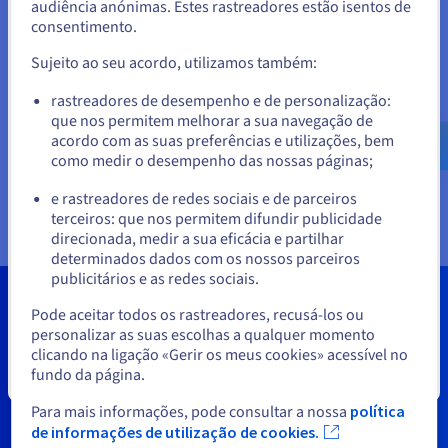
ofertas reversíveis, privadas, híbridas e multicloud
audiência anónimas. Estes rastreadores estão isentos de
contribuem para o avanço digital do setor, tanto para os
consentimento.
Para encomendar a partir de Estados Unidos, terá de consultar e
prestadores de cuidados de saúde como para os prestadores
criar uma conta no website do país em questão.
Sujeito ao seu acordo, utilizamos também:
de serviços e de soluções de TI.
Aceder ao website do Estados Unidos
O VMware on OVHcloud oferece uma infraestrutura gerida e
rastreadores de desempenho e de personalização:
operacional, compatível com as tecnologias da saúde. A nossa
que nos permitem melhorar a sua navegação de
us.ovhcloud.com/
Inglês
USD - $
oferta «Platform as a Service» (PaaS) apoia o desenvolvimento
acordo com as suas preferências e utilizações, bem
de soluções de IA de ponta ou de saúde remotas, além de
como medir o desempenho das nossas páginas;
ou
suportar a gestão e a análise de grandes volumes de dados
e rastreadores de redes sociais e de parceiros
com tráfego de saída gratuito e de baixo custo.
terceiros: que nos permitem difundir publicidade
Ficar no website atual
direcionada, medir a sua eficácia e partilhar
determinados dados com os nossos parceiros
publicitários e as redes sociais.
Selecionar outro website
Pode aceitar todos os rastreadores, recusá-los ou
personalizar as suas escolhas a qualquer momento
clicando na ligação «Gerir os meus cookies» acessível no
fundo da página.
Fechar
Para mais informações, pode consultar a nossa
política
de informações de utilização de cookies.