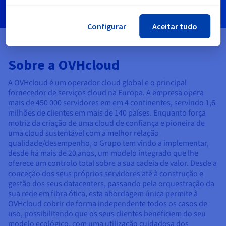
Configurar
Aceitar tudo
Sobre a OVHcloud
A OVHcloud é um operador cloud global e o principal
fornecedor de serviços cloud na Europa. A empresa opera
mais de 450 000 servidores em em 4 continentes, servindo 1,6
milhões de clientes em mais de 140 países. Enquanto força
motriz da criação de uma cloud de confiança e pioneira de
uma cloud sustentável com a melhor relação
qualidade/desempenho, o Grupo tem vindo a implementar,
desde há mais de 20 anos, um modelo integrado que lhe
oferece um controlo total sobre a sua cadeia de valor. Desde a
conceção dos seus próprios servidores até à construção e
gestão dos seus datacenters, passando pela orquestração da
sua rede em fibra ótica, esta abordagem única permite à
OVHcloud cobrir de forma independente todos os casos de
uso, possibilitando que os seus clientes beneficiem do seu
modelo ecológico, com uma utilização cuidadosa dos