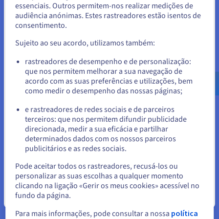
parte de utilizadores não autorizados através de tentativas de
essenciais. Outros permitem-nos realizar medições de
Estados Unidos.
pirataria, como ataques de phishing.
audiência anónimas. Estes rastreadores estão isentos de
consentimento.
Para encomendar a partir de Estados Unidos, terá de consultar e
Os fornecedores de motores de busca, como a Google,
criar uma conta no website do país em questão.
também consideram importante a existência de um Secure
Sujeito ao seu acordo, utilizamos também:
Sockets Layer, pelo que podem levar as organizações mais
seguras a subir no ranking das pesquisas. E depois há os
Aceder ao website do Estados Unidos
rastreadores de desempenho e de personalização:
protocolos comerciais e regulatórios. Por exemplo, se uma
que nos permitem melhorar a sua navegação de
us.ovhcloud.com/
Inglês
USD - $
empresa permitir que os pagamentos por cartão de crédito
acordo com as suas preferências e utilizações, bem
sejam efetuados no seu site, a certificação SSL é necessária
como medir o desempenho das nossas páginas;
ou
para cumprir as normas de segurança da indústria
(conhecidas como Payment Card Industry Compliance).
e rastreadores de redes sociais e de parceiros
terceiros: que nos permitem difundir publicidade
Ficar no website atual
Certos territórios possuem também regulamentações que
direcionada, medir a sua eficácia e partilhar
exigem que as empresas tenham em vigor medidas
determinados dados com os nossos parceiros
adequadas de segurança de dados. A ausência destas
publicitários e as redes sociais.
medidas deixa a empresa vulnerável a potenciais ações
Selecionar outro website
judiciais, além de multas. Isto é, a segurança SSL e o
Pode aceitar todos os rastreadores, recusá-los ou
protocolo SSL são vitais na era do comércio eletrónico. Sem o
personalizar as suas escolhas a qualquer momento
suporte SSL, uma organização fica exposta a um conjunto de
clicando na ligação «Gerir os meus cookies» acessível no
riscos financeiros, de segurança e de reputação.
fundo da página.
Fechar
Para mais informações, pode consultar a nossa
política