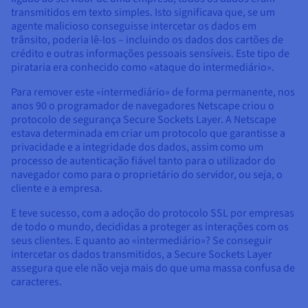
Documentação
Documentação
Documentação
transmitidos em texto simples. Isto significava que, se um
Preços
Roadmap & Changelog
Roadmap & Changelog
Roadmap & Changelog
Observabilidade
agente malicioso conseguisse intercetar os dados em
Disponibilidade por regiões
trânsito, poderia lê-los – incluindo os dados dos cartões de
Documentação
crédito e outras informações pessoais sensíveis. Este tipo de
Roadmap & Changelog
pirataria era conhecido como «ataque do intermediário».
Roadmap & Changelog
Para remover este «intermediário» de forma permanente, nos
anos 90 o programador de navegadores Netscape criou o
protocolo de segurança Secure Sockets Layer. A Netscape
estava determinada em criar um protocolo que garantisse a
privacidade e a integridade dos dados, assim como um
processo de autenticação fiável tanto para o utilizador do
navegador como para o proprietário do servidor, ou seja, o
cliente e a empresa.
E teve sucesso, com a adoção do protocolo SSL por empresas
de todo o mundo, decididas a proteger as interações com os
seus clientes. E quanto ao «intermediário»? Se conseguir
intercetar os dados transmitidos, a Secure Sockets Layer
assegura que ele não veja mais do que uma massa confusa de
caracteres.