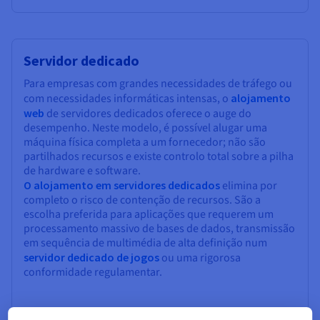
Servidor dedicado
Para empresas com grandes necessidades de tráfego ou
com necessidades informáticas intensas, o
alojamento
web
de servidores dedicados oferece o auge do
desempenho. Neste modelo, é possível alugar uma
máquina física completa a um fornecedor; não são
partilhados recursos e existe controlo total sobre a pilha
de hardware e software.
O alojamento em servidores dedicados
elimina por
completo o risco de contenção de recursos. São a
escolha preferida para aplicações que requerem um
processamento massivo de bases de dados, transmissão
em sequência de multimédia de alta definição num
servidor dedicado de jogos
ou uma rigorosa
conformidade regulamentar.