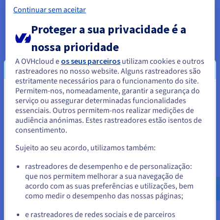
Continuar sem aceitar
Proteger a sua privacidade é a
Bare Metal Cloud
nossa prioridade
Muitas vezes confundido com servidores dedicados
tradicionais, o Bare Metal Cloud representa uma
A OVHcloud e
os seus parceiros
utilizam cookies e outros
evolução moderna do servidor físico. Embora continue a
rastreadores no nosso website. Alguns rastreadores são
fornecer uma máquina física não virtualizada e com um
estritamente necessários para o funcionamento do site.
único inquilino, integra funcionalidades semelhantes à
Permitem-nos, nomeadamente, garantir a segurança do
cloud, como o aprovisionamento automático e a
Parece que está localizado em
serviço ou assegurar determinadas funcionalidades
faturação "pay as you go".
essenciais. Outros permitem-nos realizar medições de
Estados Unidos.
Os servidores dedicados tradicionais podem demorar
audiência anónimas. Estes rastreadores estão isentos de
horas ou até dias a configurar manualmente, mas uma
consentimento.
Para encomendar a partir de Estados Unidos, terá de consultar e
instância Bare Metal Cloud pode ser implementada em
criar uma conta no website do país em questão.
poucos minutos através de uma consola Web ou de uma
Sujeito ao seu acordo, utilizamos também:
API. Os servidores Bare Metal são uma boa opção para
cargas de trabalho intensivas que requerem uma
Aceder ao website do Estados Unidos
rastreadores de desempenho e de personalização:
personalização substancial.
que nos permitem melhorar a sua navegação de
us.ovhcloud.com/
Inglês
USD - $
acordo com as suas preferências e utilizações, bem
como medir o desempenho das nossas páginas;
ou
e rastreadores de redes sociais e de parceiros