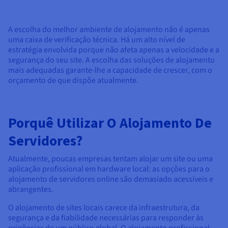
Documentação
Documentação
Documentação
Preços
Roadmap & Changelog
Roadmap & Changelog
Roadmap & Changelog
Observabilidade
Disponibilidade por regiões
A escolha do melhor ambiente de alojamento não é apenas
Documentação
uma caixa de verificação técnica. Há um alto nível de
Roadmap & Changelog
estratégia envolvida porque não afeta apenas a velocidade e a
Roadmap & Changelog
segurança do seu site. A escolha das soluções de alojamento
mais adequadas garante-lhe a capacidade de crescer, com o
orçamento de que dispõe atualmente.
Porquê Utilizar O Alojamento De
Servidores?
Atualmente, poucas empresas tentam alojar um site ou uma
aplicação profissional em hardware local: as opções para o
alojamento de servidores online são demasiado acessíveis e
abrangentes.
O alojamento de sites locais carece da infraestrutura, da
segurança e da fiabilidade necessárias para responder às
exigências de um público global. O alojamento profissional