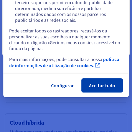
terceiros: que nos permitem difundir publicidade
Cloud privada
Ficar no website atual
direcionada, medir a sua eficácia e partilhar
Uma Private Cloud é um ambiente cloud dedicado
determinados dados com os nossos parceiros
concebido para uma única organização. Ao contrário da
publicitários e as redes sociais.
Selecionar outro website
Public Cloud (onde partilha a infraestrutura com outros,
Pode aceitar todos os rastreadores, recusá-los ou
como um gigantesco complexo de apartamentos
personalizar as suas escolhas a qualquer momento
digitais), a Private Cloud funciona como uma
clicando na ligação «Gerir os meus cookies» acessível no
propriedade privada de alta tecnologia.
fundo da página.
Utiliza a virtualização para criar um conjunto flexível de
Fechar
recursos, mas esses recursos estão alojados em
Para mais informações, pode consultar a nossa
política
hardware dedicado exclusivamente reservado à sua
de informações de utilização de cookies.
empresa.
Este modelo é particularmente valioso para
organizações que necessitam da escalabilidade da cloud
mas que não podem fazer cedências em termos de
Configurar
Aceitar tudo
segurança ou soberania de dados.
Cloud híbrida
Muitas empresas modernas consideram que um único