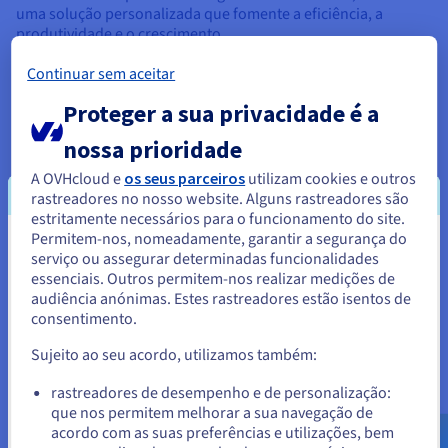
uma solução personalizada que fomente a eficiência, a
produtividade e o crescimento.
Continuar sem aceitar
Como funciona o SAP?
Proteger a sua privacidade é a
nossa prioridade
Dentro de uma empresa, a SAP integra diferentes etapas e
funções empresariais em um único sistema unificado.
A OVHcloud e
os seus parceiros
utilizam cookies e outros
Funciona como um centro central onde os dados de vários
rastreadores no nosso website. Alguns rastreadores são
departamentos, tais como as finanças, RH, vendas e fabrico,
estritamente necessários para o funcionamento do site.
são recolhidos, armazenados e processados.
Permitem-nos, nomeadamente, garantir a segurança do
Parece que está localizado em
serviço ou assegurar determinadas funcionalidades
Estes dados servem para obter informações sobre as
essenciais. Outros permitem-nos realizar medições de
Estados Unidos.
atividades da empresa, permitindo uma melhor tomada de
audiência anónimas. Estes rastreadores estão isentos de
decisões e uma maior eficiência. Veja aqui uma descrição
consentimento.
Para encomendar a partir de Estados Unidos, terá de consultar e
geral e simples do funcionamento do SAP:
criar uma conta no website do país em questão.
Sujeito ao seu acordo, utilizamos também:
Recolha de dados A SAP recolhe informações de várias
fontes dentro da empresa, tais como encomendas de
Aceder ao website do Estados Unidos
rastreadores de desempenho e de personalização:
vendas, notas de encomendas, níveis de stocks, registos
que nos permitem melhorar a sua navegação de
us.ovhcloud.com/
learn
Inglês
USD - $
de funcionários e transações financeiras. Estes dados
acordo com as suas preferências e utilizações, bem
são frequentemente recolhidos automaticamente