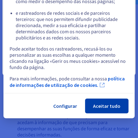
como medir o desempenho das nossas páginas;
ou
através de integração com outros sistemas ou
introduzidos manualmente pelos funcionários.
e rastreadores de redes sociais e de parceiros
Armazenamento dos dados A informação recolhida é
terceiros: que nos permitem difundir publicidade
Ficar no website atual
armazenada numa base de dados centralizada, que
direcionada, medir a sua eficácia e partilhar
funciona como uma única fonte de verdade para toda a
determinados dados com os nossos parceiros
empresa. Isto garante a consistência dos dados e
publicitários e as redes sociais.
Selecionar outro website
elimina a necessidade de duplicar a introdução de
dados em diferentes departamentos.
Pode aceitar todos os rastreadores, recusá-los ou
Processamento de dados A SAP processa os dados
personalizar as suas escolhas a qualquer momento
armazenados utilizando vários algoritmos e regras de
clicando na ligação «Gerir os meus cookies» acessível no
negócio. Isto inclui tarefas como calcular
fundo da página.
Fechar
demonstrações financeiras, gerar relatórios de vendas,
Para mais informações, pode consultar a nossa
política
controlar os níveis de inventário, gerir a folha de
pagamento dos funcionários e otimizar planos de
de informações de utilização de cookies.
produção.
Prestação
de informações: As informações
processadas são então apresentadas aos utilizadores
Configurar
Aceitar tudo
através de várias interfaces, como painéis de controlo,
relatórios e alertas. Isto permite que os funcionários
acedam à informação de que precisam para
desempenhar as suas funções de forma eficaz e tomar
decisões informadas.