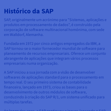
Documentação
Documentação
Documentação
Preços
Roadmap & Changelog
Roadmap & Changelog
Roadmap & Changelog
Observabilidade
Histórico da SAP
Disponibilidade por regiões
Documentação
SAP, originalmente um acrónimo para "Sistemas, aplicações e
Roadmap & Changelog
Roadmap & Changelog
produtos em processamento de dados", é construído pela
corporação de software multinacional homónima, com sede
em Walldorf, Alemanha.
Fundada em 1972 por cinco antigos empregados da IBM, a
SAP tornou-se o maior fornecedor mundial de software para
planeamento de recursos empresariais. Oferece um conjunto
abrangente de aplicações que integram vários processos
empresariais numa organização.
A SAP iniciou a sua jornada com a visão de desenvolver
softwares de aplicações standard para o processamento em
tempo real. O seu primeiro sistema de contabilidade
financeira, lançado em 1973, criou as bases para o
desenvolvimento de outros módulos de software,
conduzindo à criação do SAP R/1, um sistema unificado para
múltiplas tarefas.
Ao longo dos anos, a SAP continuou a inovar, lançando o SAP