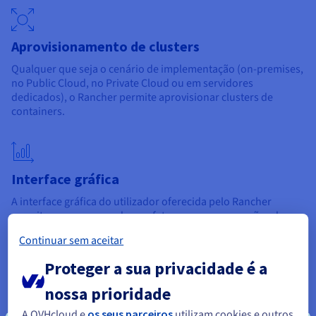
Aprovisionamento de clusters
Qualquer que seja o cenário de implementação (on-premises,
no Public Cloud, no Private Cloud ou em servidores
dedicados), o Rancher permite aprovisionar clusters de
containers.
Interface gráfica
A interface gráfica do utilizador oferecida pelo Rancher
permite aos programadores efetuar as suas operações de
gestão e de configuração com toda a simplicidade.
Continuar sem aceitar
Proteger a sua privacidade é a
nossa prioridade
Catálogo de aplicações
A OVHcloud e
os seus parceiros
utilizam cookies e outros