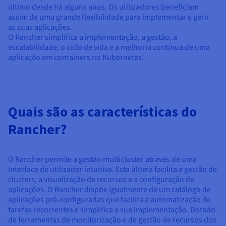
Documentação
Documentação
Documentação
último desde há alguns anos. Os utilizadores beneficiam
Preços
Roadmap & Changelog
Roadmap & Changelog
Roadmap & Changelog
Observabilidade
assim de uma grande flexibilidade para implementar e gerir
Disponibilidade por regiões
as suas aplicações.
Documentação
O Rancher simplifica a implementação, a gestão, a
Roadmap & Changelog
escalabilidade, o ciclo de vida e a melhoria contínua de uma
Roadmap & Changelog
aplicação em containers no Kubernetes.
Quais são as características do
Rancher?
O Rancher permite a gestão multicluster através de uma
interface de utilizador intuitiva. Esta última facilita a gestão de
clusters, a visualização de recursos e a configuração de
aplicações. O Rancher dispõe igualmente de um catálogo de
aplicações pré-configuradas que facilita a automatização de
tarefas recorrentes e simplifica a sua implementação. Dotado
de ferramentas de monitorização e de gestão de recursos dos