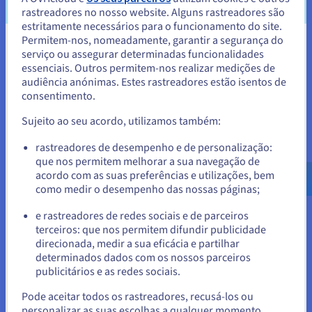
Os utilizadores do Rancher selecionam e implementam as
rastreadores no nosso website. Alguns rastreadores são
suas aplicações com configurações predefinidas graças ao
estritamente necessários para o funcionamento do site.
catálogo disponibilizado pela plataforma.
Permitem-nos, nomeadamente, garantir a segurança do
Parece que está localizado em
serviço ou assegurar determinadas funcionalidades
essenciais. Outros permitem-nos realizar medições de
Estados Unidos.
audiência anónimas. Estes rastreadores estão isentos de
consentimento.
Integração com o Kubernetes
Para encomendar a partir de Estados Unidos, terá de consultar e
criar uma conta no website do país em questão.
Sujeito ao seu acordo, utilizamos também:
O Rancher facilita a integração com o Kubernetes, para
oferecer uma experiência de gestão de clusters coerente e
Aceder ao website do Estados Unidos
rastreadores de desempenho e de personalização:
facilitada a quem utiliza a plataforma.
que nos permitem melhorar a sua navegação de
us.ovhcloud.com/
learn
Inglês
USD - $
acordo com as suas preferências e utilizações, bem
como medir o desempenho das nossas páginas;
ou
e rastreadores de redes sociais e de parceiros
Casos de uso do Rancher
terceiros: que nos permitem difundir publicidade
Ficar no website atual
direcionada, medir a sua eficácia e partilhar
determinados dados com os nossos parceiros
A plataforma Rancher pode ser utilizada em vários cenários e
publicitários e as redes sociais.
para vários casos de uso.
Selecionar outro website
Pode aceitar todos os rastreadores, recusá-los ou
personalizar as suas escolhas a qualquer momento