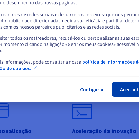
r o desempenho das nossas páginas;
ou
treadores de redes sociais e de parceiros terceiros: que nos permi
endizagem «few-shot» e
Compreensão semântic
Ficar no website atual
dir publicidade direcionada, medir a sua eficácia e partilhar dete
 com os nossos parceiros publicitários e as redes sociais.
ro-shot»
Os LLM são capazes de compre
a semântica da linguagem. Pod
itar todos os rastreadores, recusá-los ou personalizar as suas esc
 modelos são capazes de gerar
Selecionar outro website
entender as nuances, o contexto
r momento clicando na ligação «Gerir os meus cookies» acessível 
eúdo sem a necessidade de
até mesmo as emoções no texto
na.
des quantidades de entradas de
entrada, o que é valioso para a
. Podem executar tarefas ou
análise de sentimentos,
is informações, pode consultar a nossa
política de informações d
onder a perguntas sobre
Fec
recomendações de conteúdo e 
ção de cookies.
ntos que não abordaram
geração de respostas realistas e
te o treino, o que é uma
humanas.
agem quando se trata de novos
ntos.
Configurar
Aceitar 
sonalização
Aceleração da inovação