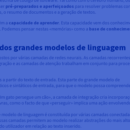
 escrita de código de software. Tal como com o cérebro humano, os
ser
pré-preparados e aperfeiçoados
para resolver problemas co
as, o resumo de documentos e a geração de textos.
êm a
capacidade de aprender
. Esta capacidade vem dos conhecim
e. Podemos pensar nestas «memórias» como a
base de conhecime
 dos grandes modelos de linguagem
tos por várias camadas de redes neurais. As camadas recorrentes
gração e as camadas de atenção trabalham em conjunto para proce
s a partir do texto de entrada. Esta parte do grande modelo de
ticos e sintáticos de entrada, para que o modelo possa compreend
«Um gato persegue um cão», a camada de integração cria incorpora
avras, como o facto de que «perseguir» implica uma ação envolvend
 modelo de linguagem é constituída por várias camadas conectada
sas camadas permitem ao modelo realizar abstrações do mais alt
do utilizador em relação ao texto inserido.