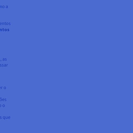
mo a
entos
ntos
, as
ssar
er o
ções
o o
s que
o