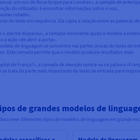
Reservar um voo de Nova Iorque para Londres», a camada de antecip
nção do utilizador é encontrar informações sobre o voo,
estas cidades.
ras do texto em sequência. Ela capta a relação entre as palavras d
a e o alarme disparou», a camada recorrente ajuda o modelo a enten
o à ação «de abrir a porta».
delo de linguagem se concentre nas partes únicas do texto de en
urso. Esta camada permite que o modelo produza resultados mais
apital de França?», a camada de atenção centra-se na palavra «Fran
 se trata da parte mais importante do texto de entrada para respo
 tipos de grandes modelos de lingua
 descrever diferentes tipos de modelos de linguagem em grande esc
delos específicos a
Modelo de linguagem