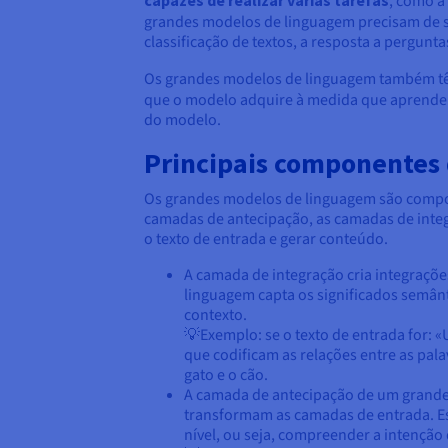
, como a
grandes modelos de linguagem precisam de 
classificação de textos, a resposta a pergunt
Os grandes modelos de linguagem também t
que o modelo adquire à medida que aprend
do modelo.
Principais componentes
Os grandes modelos de linguagem são compos
camadas de antecipação, as camadas de inte
o texto de entrada e gerar conteúdo.
A camada de integração cria integraçõe
linguagem capta os significados semân
contexto.
💡Exemplo: se o texto de entrada for: 
que codificam as relações entre as pal
gato e o cão.
A camada de antecipação de um grande
transformam as camadas de entrada. Es
nível, ou seja, compreender a intenção 