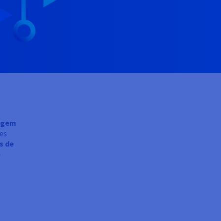
zagem
es
s de
e