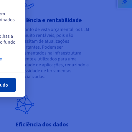
tem
a
Eficiência e rentabilidade
rminados
ender
Do ponto de vista orçamental, os LLM
em
são muito rentáveis, pois não
olhas a
 e
necessitam de atualizações
no fundo
 de
importantes. Podem ser
implementados na infraestrutura
existente e utilizados para uma
e
har
a
variedade de aplicações, reduzindo a
necessidade de ferramentas
especializadas.
tudo
Eficiência dos dados