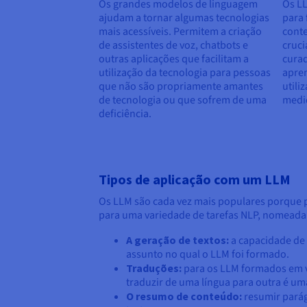
Os grandes modelos de linguagem
Os L
ajudam a tornar algumas tecnologias
para
mais acessíveis. Permitem a criação
conte
de assistentes de voz, chatbots e
cruci
outras aplicações que facilitam a
cura
utilização da tecnologia para pessoas
apren
que não são propriamente amantes
utili
de tecnologia ou que sofrem de uma
medi
deficiência.
Tipos de aplicação com um LLM
Os LLM são cada vez mais populares porque p
para uma variedade de tarefas NLP, nomead
A geração de textos:
a capacidade de 
assunto no qual o LLM foi formado.
Traduções:
para os LLM formados em vá
traduzir de uma língua para outra é u
O resumo de conteúdo:
resumir parág