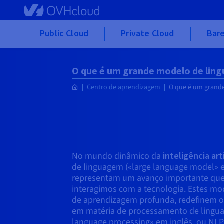
Skip to main content
Public Cloud
Private Cloud
Bare
O que é um grande modelo de lin
Centro de aprendizagem
O que é um grand
No mundo dinâmico da
inteligência arti
de linguagem («large language model» e
representam um avanço importante que
interagimos com a tecnologia. Estes mo
de aprendizagem profunda, redefinem os
em matéria de processamento de lingua
language processing» em inglês, ou NLP