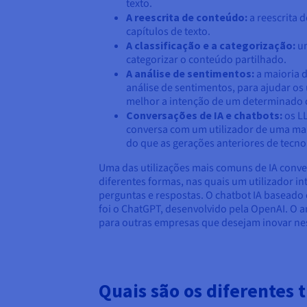
texto.
A reescrita de conteúdo:
a reescrita 
capítulos de texto.
A classificação e a categorização:
um
categorizar o conteúdo partilhado.
A análise de sentimentos:
a maioria 
análise de sentimentos, para ajudar os
melhor a intenção de um determinado 
Conversações de IA e chatbots:
os L
conversa com um utilizador de uma ma
do que as gerações anteriores de tecnol
Uma das utilizações mais comuns de IA conver
diferentes formas, nas quais um utilizador 
perguntas e respostas. O chatbot IA baseado
foi o ChatGPT, desenvolvido pela OpenAI. O 
para outras empresas que desejam inovar nes
Quais são os diferentes