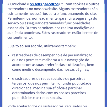
redes.
A OVHcloud e
os seus parceiros
utilizam cookies e outros
rastreadores no nosso website. Alguns rastreadores são
estritamente necessários para o funcionamento do site.
Permitem-nos, nomeadamente, garantir a segurança do
Parece que está localizado em
O IPv6 na prática: o que é preciso
serviço ou assegurar determinadas funcionalidades
essenciais. Outros permitem-nos realizar medições de
Estados Unidos.
saber
audiência anónimas. Estes rastreadores estão isentos de
consentimento.
Para encomendar a partir de Estados Unidos, terá de consultar e
Além dos aspetos técnicos e dos benefícios de rede, há alguns
criar uma conta no website do país em questão.
pontos práticos que merecem ser clarificados para melhor
Sujeito ao seu acordo, utilizamos também:
compreender como o IPv6 se integra no seu ambiente digital
Aceder ao website do Estados Unidos
no quotidiano.
rastreadores de desempenho e de personalização:
que nos permitem melhorar a sua navegação de
us.ovhcloud.com/
Inglês
USD - $
acordo com as suas preferências e utilizações, bem
como medir o desempenho das nossas páginas;
O IPv6 está ativado por predefinição na
ou
maioria dos sistemas
e rastreadores de redes sociais e de parceiros
terceiros: que nos permitem difundir publicidade
Ficar no website atual
A maioria dos sistemas operativos recentes (Windows,
direcionada, medir a sua eficácia e partilhar
macOS, Linux, Android, iOS) suportam IPv6 sem
determinados dados com os nossos parceiros
configuração particular. Geralmente, é possível
publicitários e as redes sociais.
consultar os parâmetros de rede do seu dispositivo para
Selecionar outro website
verificar a presença de um endereço IPv6 ou executar
Pode aceitar todos os rastreadores, recusá-los ou