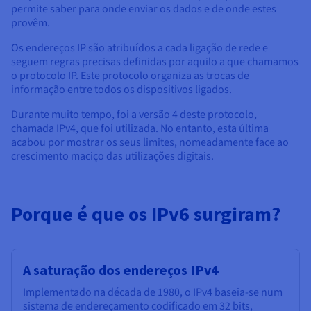
Documentação
Documentação
Documentação
permite saber para onde enviar os dados e de onde estes
Preços
Roadmap & Changelog
Roadmap & Changelog
Roadmap & Changelog
Observabilidade
provêm.
Disponibilidade por regiões
Documentação
Os endereços IP são atribuídos a cada ligação de rede e
seguem regras precisas definidas por aquilo a que chamamos
Roadmap & Changelog
Roadmap & Changelog
o protocolo IP. Este protocolo organiza as trocas de
informação entre todos os dispositivos ligados.
Durante muito tempo, foi a versão 4 deste protocolo,
chamada IPv4, que foi utilizada. No entanto, esta última
acabou por mostrar os seus limites, nomeadamente face ao
crescimento maciço das utilizações digitais.
Porque é que os IPv6 surgiram?
A saturação dos endereços IPv4
Implementado na década de 1980, o IPv4 baseia-se num
sistema de endereçamento codificado em 32 bits,