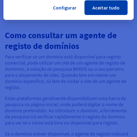
.org, .net e outros, são estabelecidos pela ICANN.
Configurar
Aceitar tudo
Como consultar um agente de
registo de domínios
Para verificar se um domínio está disponível para registo
comercial, pode utilizar um site de um agente de registo de
domínios, a solução de pesquisa WHOIS ou o seu parceiro
para o alojamento de sites. Quando tem em mente um
domínio específico, só tem de visitar o site de um agente de
registo.
Estas plataformas geralmente disponibilizam uma barra de
pesquisa na página inicial, onde poderá digitar o nome de
domínio pretendido. Ao introduzir o domínio, a ferramenta
de pesquisa irá verificar rapidamente o registo do domínio
para ver se o nome está livre ou disponível para registo.
Se o domínio estiver disponível, o agente de registo indicará