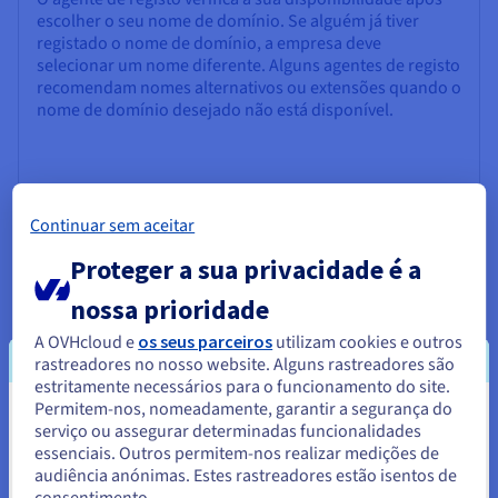
escolher o seu nome de domínio. Se alguém já tiver
registado o nome de domínio, a empresa deve
selecionar um nome diferente. Alguns agentes de registo
recomendam nomes alternativos ou extensões quando o
nome de domínio desejado não está disponível.
Continuar sem aceitar
Proteger a sua privacidade é a
Inscrição
nossa prioridade
Se o nome de domínio estiver disponível, a empresa
A OVHcloud e
os seus parceiros
utilizam cookies e outros
pode registá-lo para o alojamento de site através do
rastreadores no nosso website. Alguns rastreadores são
agente de registo de domínios, geralmente durante um
estritamente necessários para o funcionamento do site.
ano. O processo de registo envolve a informação de
Permitem-nos, nomeadamente, garantir a segurança do
Parece que está localizado em
contacto e a aceitação das condições de serviço. O
serviço ou assegurar determinadas funcionalidades
agente de registo regista então o nome de domínio na
essenciais. Outros permitem-nos realizar medições de
Estados Unidos.
Internet Corporation for Assigned Names and Numbers
audiência anónimas. Estes rastreadores estão isentos de
(ICANN), a qual mantém uma base de dados com todos
consentimento.