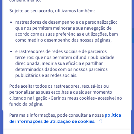
Para encomendar a partir de Estados Unidos, terá de consultar e
os nomes de domínio registados.
criar uma conta no website do país em questão.
Sujeito ao seu acordo, utilizamos também:
Aceder ao website do Estados Unidos
rastreadores de desempenho e de personalização:
que nos permitem melhorar a sua navegação de
us.ovhcloud.com/
Inglês
USD - $
acordo com as suas preferências e utilizações, bem
Renovação
como medir o desempenho das nossas páginas;
ou
Geralmente, os requerentes registam nomes de domínio
e rastreadores de redes sociais e de parceiros
para um período específico e devem renová-los após o
terceiros: que nos permitem difundir publicidade
final desse período, o que acarreta custos. Se um
Ficar no website atual
direcionada, medir a sua eficácia e partilhar
requerente não renovar um nome de domínio após a sua
determinados dados com os nossos parceiros
validade, este fica disponível para ser registado por
publicitários e as redes sociais.
outros.
Selecionar outro website
Pode aceitar todos os rastreadores, recusá-los ou
personalizar as suas escolhas a qualquer momento
clicando na ligação «Gerir os meus cookies» acessível no
fundo da página.
Fechar
Importa salientar que, embora os serviços de registo de
Para mais informações, pode consultar a nossa
política
domínios facilitem o registo de nomes de domínio, eles não
de informações de utilização de cookies.
"criam" nomes de domínio na aceção de inventar novos
domínios de primeiro nível (TLD). Os TLD, tais como .com,