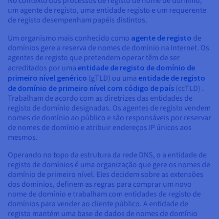
No contexto dos processos de registo de nome de domínio,
Documentação
Documentação
Documentação
Preços
um agente de registo, uma entidade registo e um requerente
Roadmap & Changelog
Roadmap & Changelog
Roadmap & Changelog
Observabilidade
de registo desempenham papéis distintos.
Disponibilidade por regiões
Documentação
Um organismo mais conhecido como
agente de registo
de
Roadmap & Changelog
domínios gere a reserva de nomes de domínio na Internet. Os
Roadmap & Changelog
agentes de registo que pretendem operar têm de ser
acreditados por uma
entidade de registo de domínio de
primeiro nível genérico
(gTLD) ou uma
entidade de registo
de domínio de primeiro nível com código de país
(ccTLD) .
Trabalham de acordo com as diretrizes das entidades de
registo de domínio designadas. Os agentes de registo vendem
nomes de domínio ao público e são responsáveis por reservar
de nomes de domínio e atribuir endereços IP únicos aos
mesmos.
Operando no topo da estrutura da rede DNS, o a entidade de
registo de domínios é uma organização que gere os nomes de
domínio de primeiro nível. Eles decidem sobre as extensões
dos domínios, definem as regras para comprar um novo
nome de domínio e trabalham com entidades de registo de
domínios para vender ao cliente público. A entidade de
registo mantém uma base de dados de nomes de domínio