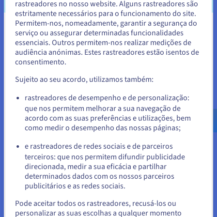
motor Spark. Embora ligeiramente menos rápido que outras
rastreadores no nosso website. Alguns rastreadores são
ferramentas especializadas, o Spark Streaming é popular
estritamente necessários para o funcionamento do site.
graças à sua integração com o ecossistema Spark, que
Permitem-nos, nomeadamente, garantir a segurança do
Parece que está localizado em
oferece funcionalidades avançadas de tratamento de dados
serviço ou assegurar determinadas funcionalidades
em memória.
essenciais. Outros permitem-nos realizar medições de
Estados Unidos.
audiência anónimas. Estes rastreadores estão isentos de
consentimento.
Para encomendar a partir de Estados Unidos, terá de consultar e
criar uma conta no website do país em questão.
Sujeito ao seu acordo, utilizamos também:
Exemplos de aplicação do data
Aceder ao website do Estados Unidos
rastreadores de desempenho e de personalização:
streaming
que nos permitem melhorar a sua navegação de
us.ovhcloud.com/
learn
Inglês
USD - $
acordo com as suas preferências e utilizações, bem
O
data streaming
tem aplicações em numerosos sectores,
como medir o desempenho das nossas páginas;
ou
nomeadamente naqueles em que a informação muda
e rastreadores de redes sociais e de parceiros
rapidamente ou em que são necessárias reações imediatas.
terceiros: que nos permitem difundir publicidade
Ficar no website atual
1. Análise das transações financeiras
direcionada, medir a sua eficácia e partilhar
determinados dados com os nossos parceiros
No sector bancário, o data streaming é utilizado para detetar
publicitários e as redes sociais.
as fraudes em tempo real. As transações com cartões de
Selecionar outro website
crédito e sistemas de pagamentos são sujeitas a uma
Pode aceitar todos os rastreadores, recusá-los ou
supervisão contínua. Quando são detetadas atividades
personalizar as suas escolhas a qualquer momento