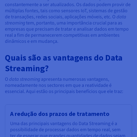
Documentação
Documentação
Documentação
constantemente a ser atualizados. Os dados podem provir de
Preços
Roadmap & Changelog
Roadmap & Changelog
Roadmap & Changelog
Observabilidade
múltiplas fontes, tais como sensores IoT, sistemas de gestão
Disponibilidade por regiões
de transações, redes sociais, aplicações móveis, etc. O
data
Documentação
streaming
tem, portanto, uma importância crucial para as
Roadmap & Changelog
empresas que precisam de tratar e analisar dados em tempo
Roadmap & Changelog
real a fim de permanecerem competitivas em ambientes
dinâmicos e em mudança.
Quais são as vantagens do Data
Streaming?
O
data streaming
apresenta numerosas vantagens,
nomeadamente nos sectores em que a reatividade é
essencial. Aqui estão os principais benefícios que ele traz:
A redução dos prazos de tratamento
Uma das principais vantagens do Data Streaming é a
possibilidade de processar dados em tempo real, sem
ter de esperar que grandes quantidades de dados sejam