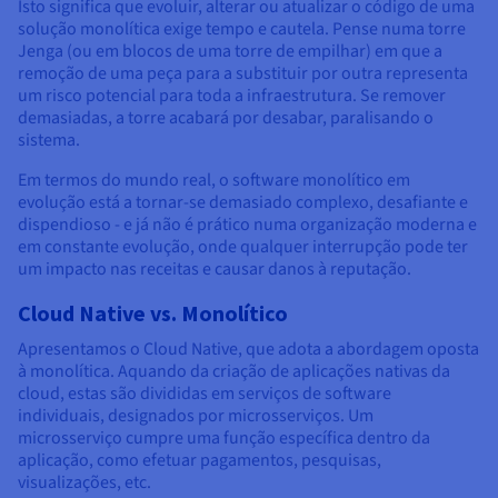
Documentação
Documentação
Documentação
Isto significa que evoluir, alterar ou atualizar o código de uma
Preços
solução monolítica exige tempo e cautela. Pense numa torre
Roadmap & Changelog
Roadmap & Changelog
Roadmap & Changelog
Observabilidade
Disponibilidade por regiões
Jenga (ou em blocos de uma torre de empilhar) em que a
remoção de uma peça para a substituir por outra representa
Documentação
um risco potencial para toda a infraestrutura. Se remover
Roadmap & Changelog
Roadmap & Changelog
demasiadas, a torre acabará por desabar, paralisando o
sistema.
Em termos do mundo real, o software monolítico em
evolução está a tornar-se demasiado complexo, desafiante e
dispendioso - e já não é prático numa organização moderna e
em constante evolução, onde qualquer interrupção pode ter
um impacto nas receitas e causar danos à reputação.
Cloud Native vs. Monolítico
Apresentamos o Cloud Native, que adota a abordagem oposta
à monolítica. Aquando da criação de aplicações nativas da
cloud, estas são divididas em serviços de software
individuais, designados por microsserviços. Um
microsserviço cumpre uma função específica dentro da
aplicação, como efetuar pagamentos, pesquisas,
visualizações, etc.