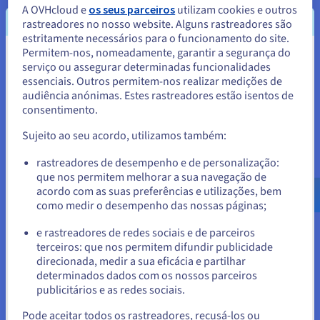
A OVHcloud e
os seus parceiros
utilizam cookies e outros
computing
. A empresa paga uma taxa para ter acesso a um
rastreadores no nosso website. Alguns rastreadores são
serviço a pedido, incluindo um servidor de dados remoto, que
estritamente necessários para o funcionamento do site.
lhe dá acesso aos recursos de computação necessários para
Permitem-nos, nomeadamente, garantir a segurança do
se tornar nativo da cloud.
Parece que está localizado em
serviço ou assegurar determinadas funcionalidades
Tais tecnologias nativas da cloud, combinadas com uma
essenciais. Outros permitem-nos realizar medições de
Estados Unidos.
plataforma também ela nativa da cloud, permitem-lhe criar e
audiência anónimas. Estes rastreadores estão isentos de
fornecer aplicações antes de as implementar na cloud - ou, se
consentimento.
Para encomendar a partir de Estados Unidos, terá de consultar e
preferir, transferir quaisquer aplicações nativas da cloud para
criar uma conta no website do país em questão.
Sujeito ao seu acordo, utilizamos também:
uma cloud híbrida ou apenas local. Para desfrutar do melhor
que o Cloud Native tem para oferecer, tanto as clouds como
Aceder ao website do Estados Unidos
rastreadores de desempenho e de personalização:
os nativos da cloud são essenciais para as empresas que
que nos permitem melhorar a sua navegação de
us.ovhcloud.com/
learn
Inglês
USD - $
querem colocar-se na melhor posição para satisfazer todas as
acordo com as suas preferências e utilizações, bem
suas necessidades futuras de computação.
como medir o desempenho das nossas páginas;
ou
e rastreadores de redes sociais e de parceiros
terceiros: que nos permitem difundir publicidade
Ficar no website atual
direcionada, medir a sua eficácia e partilhar
Quais são as vantagens do Cloud
determinados dados com os nossos parceiros
Native para as empresas?
publicitários e as redes sociais.
Selecionar outro website
Pode aceitar todos os rastreadores, recusá-los ou