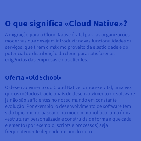
AI Endpoints - Catálogo de modelos
Roadmap & Changelog
Roadmap & Changelog
Preços
Programador
Preços
HYCU for OVHcloud
Block Storage & Object Storage
Manuais e documentação
Managed HSM
Disponibilidade por regiões
MCP Server
Cloud Store
Dedicated Connect
Reseller
CDN Infrastructure
Bases de dados adicionais
Quantum
DISTRIBUIR O MEU TRÁFEGO
AI Endpoints - Bases API
Roadmap & Changelog
O que significa «Cloud Native»?
Revendedores
Documentação
Manuais e documentação
SAP HANA ON OVHCLOUD
Load Balancer
Dedicated HSM
Roadmap & Changelog
Conformidade e certificações
Bases de dados geridas
Cloud Native
CDN Infrastructure
BGP Services
Opção Certificados SSL
Segurança
UTILIZAÇÕES
A migração para o Cloud Native é vital para as organizações
AI Endpoints - Batch API
Preços
Todas as utilizações
SAP HANA on Bare Metal
Roadmap & Changelog
modernas que desejam introduzir novas funcionalidades ou
Disponibilidade por regiões
Infraestrutura Anti-DDoS
Resiliência e AZ
Containers & Orchestration
IA e HPC
BGP Services
Opção CDN
serviços, que tirem o máximo proveito da elasticidade e do
PROTEÇÃO E SEGURANÇA
Operações
Preços
Documentação
SAP HANA on Private Cloud
GPU
potencial de distribuição da cloud para satisfazer as
Documentação
Disponibilidade por regiões
Roadmap & Changelog
Grid computing
Infraestrutura Anti-DDoS
exigências das empresas e dos clientes.
OPCP Packager
PROTEÇÃO E SEGURANÇA
UTILIZAÇÕES
NVIDIA H200
Programadores
IAM / KMS
Roadmap & Changelog
Documentação
Preços
Roadmap & Changelog
Disponibilidade por regiões
Preços
Infraestrutura Anti-DDoS
Virtualização e conteinerização
Game DDoS Protection
Como criar um site?
Oferta «Old School»
CLOUD READY
NVIDIA H100
Logs & Metrics
Documentação
Documentação
O desenvolvimento do Cloud Native tornou-se vital, uma vez
Preços
Roadmap & Changelog
Roadmap & Changelog
Cloud Ready
Game DDoS Protection
Site e aplicação profissional
DNSSEC
Alojar um site WordPress
que os métodos tradicionais de desenvolvimento de software
Regiões
NVIDIA L40S
já não são suficientes no nosso mundo em constante
Documentação
Roadmap & Changelog
Self-Service Portal, API e IaC
DNSSEC
Todas as utilizações
SSL Gateway
Criar um site em um clique
evolução. Por exemplo, o desenvolvimento de software tem
Roadmap & Changelog
NVIDIA L4
sido tipicamente baseado no modelo monolítico: uma única
«estrutura» personalizada e construída de forma a que cada
IAM e Tenant Management
SSL Gateway
Criar a minha loja online
elemento (por exemplo, scripts e processos) seja
Todas as GPU →
Preços
Documentação
frequentemente dependente um do outro.
SO e licenças
Roadmap & Changelog
Governança e Quotas