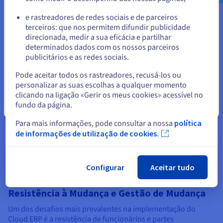
Desafios na Implementação do
ou
e rastreadores de redes sociais e de parceiros
Cloud ERP
terceiros: que nos permitem difundir publicidade
Ficar no website atual
direcionada, medir a sua eficácia e partilhar
Implementar um sistema Cloud ERP, embora ofereça
determinados dados com os nossos parceiros
benefícios significativos, não está isento de obstáculos. As
publicitários e as redes sociais.
organizações frequentemente encontram uma variedade de
Selecionar outro website
obstáculos que podem complicar a transição de sistemas
Pode aceitar todos os rastreadores, recusá-los ou
tradicionais para plataformas baseadas na nuvem.
personalizar as suas escolhas a qualquer momento
clicando na ligação «Gerir os meus cookies» acessível no
Esses desafios abrangem domínios técnicos, organizacionais
fundo da página.
Fechar
e financeiros, exigindo um planejamento cuidadoso e uma
mitigação estratégica para garantir um lançamento suave e
Para mais informações, pode consultar a nossa
política
uma estratégia de migração de ERP. Abordá-los
de informações de utilização de cookies.
proativamente pode prevenir atrasos dispendiosos,
problemas de dados e resistência dos utilizadores, levando,
em última análise, a uma adoção mais bem-sucedida –
Configurar
Aceitar tudo
incluindo uma contabilização completa da segurança do ERP.
Resistência à Mudança e Gestão de Mudança
Um dos desafios mais prevalentes na implementação do
Cloud ERP é a resistência de funcionários e partes