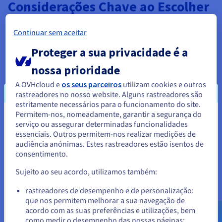
Considerações Chave ao Escolher
um Cloud ERP
Continuar sem aceitar
Selecionar um Cloud ERP requer uma avaliação cuidadosa.
Proteger a sua privacidade é a
Primeiro, avalie a escalabilidade do sistema para garantir que
nossa prioridade
ele possa crescer com o seu negócio. As capacidades de
integração são cruciais para conectar com ferramentas
A OVHcloud e
os seus parceiros
utilizam cookies e outros
existentes.
rastreadores no nosso website. Alguns rastreadores são
estritamente necessários para o funcionamento do site.
A segurança e a conformidade devem alinhar-se com os
Permitem-nos, nomeadamente, garantir a segurança do
padrões da indústria para garantir a proteção dos dados. As
Parece que está localizado em
serviço ou assegurar determinadas funcionalidades
estruturas de custos, incluindo taxas ocultas, precisam de
essenciais. Outros permitem-nos realizar medições de
Estados Unidos.
escrutínio. A fiabilidade do fornecedor, a qualidade do
audiência anónimas. Estes rastreadores estão isentos de
suporte e a formação dos utilizadores também são
consentimento.
Para encomendar a partir de Estados Unidos, terá de consultar e
fundamentais. Finalmente, considere as opções de
criar uma conta no website do país em questão.
personalização para se adequar a fluxos de trabalho únicos.
Sujeito ao seu acordo, utilizamos também:
Uma diligência devida minuciosa garante uma implementação
bem-sucedida.
Aceder ao website do Estados Unidos
rastreadores de desempenho e de personalização:
que nos permitem melhorar a sua navegação de
us.ovhcloud.com/
Inglês
USD - $
acordo com as suas preferências e utilizações, bem
como medir o desempenho das nossas páginas;