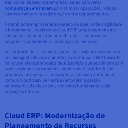
Documentação
Documentação
Documentação
tradicional de recursos empresariais ao aproveitar
Preços
Roadmap & Changelog
Roadmap & Changelog
Roadmap & Changelog
computação em nuvem
para otimizar operações, reduzir
Observabilidade
Disponibilidade por regiões
custos e melhorar a colaboração entre departamentos.
Documentação
No ambiente empresarial acelerado de hoje, onde a agilidade
Roadmap & Changelog
Roadmap & Changelog
é fundamental, os sistemas Cloud ERP proporcionam uma
vantagem competitiva ao permitir que as empresas se
adaptem rapidamente às mudanças do mercado.
Ao contrário dos sistemas legados, que exigem investimentos
iniciais significativos e manutenção contínua, o ERP baseado
na nuvem oferece modelos de subscrição que se alinham com
as necessidades orçamentais modernas. Esta introdução
prepara o terreno para uma exploração mais profunda de
como o Cloud SaaS ERP está a remodelar a gestão
empresarial, desde os seus conceitos fundamentais até
inovações futuras.
Cloud ERP: Modernização do
Planeamento de Recursos