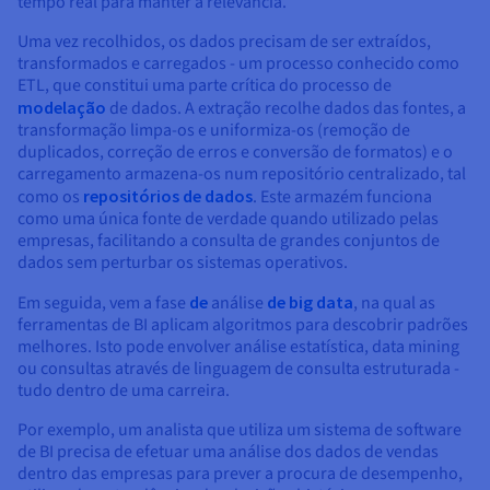
tempo real para manter a relevância.
Uma vez recolhidos, os dados precisam de ser extraídos,
transformados e carregados - um processo conhecido como
ETL, que constitui uma parte crítica do processo de
modelação
de dados. A extração recolhe dados das fontes, a
transformação limpa-os e uniformiza-os (remoção de
duplicados, correção de erros e conversão de formatos) e o
carregamento armazena-os num repositório centralizado, tal
como os
repositórios de dados
. Este armazém funciona
como uma única fonte de verdade quando utilizado pelas
empresas, facilitando a consulta de grandes conjuntos de
dados sem perturbar os sistemas operativos.
Em seguida, vem a fase
de
análise
de big data
, na qual as
ferramentas de BI aplicam algoritmos para descobrir padrões
melhores. Isto pode envolver análise estatística, data mining
ou consultas através de linguagem de consulta estruturada -
tudo dentro de uma carreira.
Por exemplo, um analista que utiliza um sistema de software
de BI precisa de efetuar uma análise dos dados de vendas
dentro das empresas para prever a procura de desempenho,