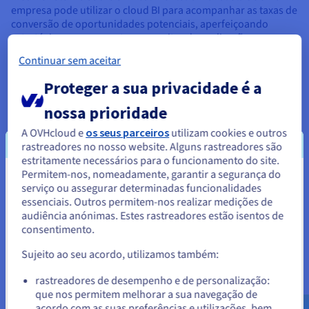
empresa pode utilizar o cloud BI para acompanhar as taxas de
conversão de oportunidades potenciais, aperfeiçoando
estratégias para aumentar as receitas das aplicações.
Continuar sem aceitar
Finanças No sector financeiro, o BI suporta
orçamentação, previsão e deteção de fraudes. Ao
Proteger a sua privacidade é a
monitorizar as transações em tempo real, pode
identificar anomalias que sugiram atividade
nossa prioridade
fraudulenta, salvaguardando os ativos.
A OVHcloud e
os seus parceiros
utilizam cookies e outros
Cadeia de Abastecimento A gestão da cadeia de
rastreadores no nosso website. Alguns rastreadores são
aprovisionamento beneficia de BI através da otimização
estritamente necessários para o funcionamento do site.
do inventário e da previsão da procura. Os retalhistas
Permitem-nos, nomeadamente, garantir a segurança do
Parece que está localizado em
usam-na para prever as necessidades de stocks,
serviço ou assegurar determinadas funcionalidades
reduzindo o excesso de stocks e a escassez.
essenciais. Outros permitem-nos realizar medições de
Estados Unidos.
audiência anónimas. Estes rastreadores estão isentos de
Pessoal
: Os recursos humanos potenciam o BI para
consentimento.
Para encomendar a partir de Estados Unidos, terá de consultar e
ajudar na gestão de talentos, analisando o desempenho
criar uma conta no website do país em questão.
Sujeito ao seu acordo, utilizamos também:
e a rotatividade dos funcionários para informar as
estratégias de recrutamento e retenção.
Aceder ao website do Estados Unidos
rastreadores de desempenho e de personalização:
que nos permitem melhorar a sua navegação de
us.ovhcloud.com/
Inglês
USD - $
Saúde
: Na área da saúde, os analistas BI ajudam os
acordo com as suas preferências e utilizações, bem