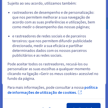
Um desafio frequente é a incapacidade de rever e
Sujeito ao seu acordo, utilizamos também:
atualizar regularmente o plano. As revisões são críticas
porque os negócios, as tecnologias e o pessoal estão em
Aceder ao website do Estados Unidos
rastreadores de desempenho e de personalização:
constante mudança, e um PCA que não é mantido torna-
que nos permitem melhorar a sua navegação de
us.ovhcloud.com/
Inglês
USD - $
se obsoleto e ineficaz.
acordo com as suas preferências e utilizações, bem
como medir o desempenho das nossas páginas;
Um plano desatualizado pode fornecer uma falsa
ou
sensação de segurança, uma vez que os seus protocolos,
e rastreadores de redes sociais e de parceiros
informações de contacto e estratégias de recuperação
terceiros: que nos permitem difundir publicidade
Ficar no website atual
podem deixar de ser relevantes quando ocorre uma
direcionada, medir a sua eficácia e partilhar
crise.
determinados dados com os nossos parceiros
publicitários e as redes sociais.
Selecionar outro website
Pode aceitar todos os rastreadores, recusá-los ou
personalizar as suas escolhas a qualquer momento
Testes e âmbito inadequados
clicando na ligação «Gerir os meus cookies» acessível no
fundo da página.
Até mesmo um plano bem escrito seria inútil se não
Fechar
tivesse sido testado. Uma armadilha comum é a falha em
Para mais informações, pode consultar a nossa
política
realizar exercícios e exercícios regulares. Sem testar, não
de informações de utilização de cookies.
é possível identificar pontos fracos no plano, tais como
linhas de tempo irrealistas, funções pouco claras ou
falhas de comunicação.