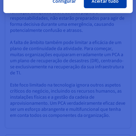
Configurar
Aceitar tudo
Da mesma forma, se os funcionários não tiverem uma
formação adequada sobre os seus papéis e
responsabilidades, não estarão preparados para agir de
forma decisiva durante uma emergência, causando
potencialmente confusão e atrasos.
A falta de âmbito também pode limitar a eficácia de um
plano de continuidade da atividade. Para começar,
muitas organizações equiparam erradamente um PCA a
um plano de recuperação de desastres (DR), centrando-
se exclusivamente na recuperação da sua infraestrutura
de TI.
Este foco limitado na tecnologia ignora outros aspetos
críticos do negócio, incluindo os recursos humanos, as
instalações físicas e a gestão da cadeia de
aprovisionamento. Um PCA verdadeiramente eficaz deve
ser um esforço abrangente e multifuncional que tenha
em conta todos os componentes da organização.