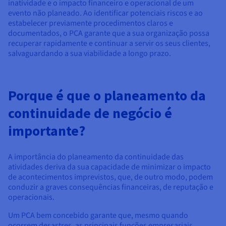
Documentação
Documentação
Documentação
inatividade e o impacto financeiro e operacional de um
Preços
evento não planeado. Ao identificar potenciais riscos e ao
Roadmap & Changelog
Roadmap & Changelog
Roadmap & Changelog
Observabilidade
Disponibilidade por regiões
estabelecer previamente procedimentos claros e
documentados, o PCA garante que a sua organização possa
Documentação
recuperar rapidamente e continuar a servir os seus clientes,
Roadmap & Changelog
Roadmap & Changelog
salvaguardando a sua viabilidade a longo prazo.
Porque é que o planeamento da
continuidade de negócio é
importante?
A importância do planeamento da continuidade das
atividades deriva da sua capacidade de minimizar o impacto
de acontecimentos imprevistos, que, de outro modo, podem
conduzir a graves consequências financeiras, de reputação e
operacionais.
Um PCA bem concebido garante que, mesmo quando
ocorrem desastres, as principais funções empresariais