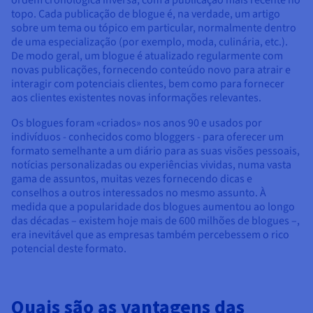
Documentação
Documentação
Documentação
topo. Cada publicação de blogue é, na verdade, um artigo
Preços
Roadmap & Changelog
Roadmap & Changelog
Roadmap & Changelog
Observabilidade
sobre um tema ou tópico em particular, normalmente dentro
Disponibilidade por regiões
de uma especialização (por exemplo, moda, culinária, etc.).
Documentação
De modo geral, um blogue é atualizado regularmente com
Roadmap & Changelog
Roadmap & Changelog
novas publicações, fornecendo conteúdo novo para atrair e
interagir com potenciais clientes, bem como para fornecer
aos clientes existentes novas informações relevantes.
Os blogues foram «criados» nos anos 90 e usados por
indivíduos - conhecidos como bloggers - para oferecer um
formato semelhante a um diário para as suas visões pessoais,
notícias personalizadas ou experiências vividas, numa vasta
gama de assuntos, muitas vezes fornecendo dicas e
conselhos a outros interessados no mesmo assunto. À
medida que a popularidade dos blogues aumentou ao longo
das décadas – existem hoje mais de 600 milhões de blogues –,
era inevitável que as empresas também percebessem o rico
potencial deste formato.
Quais são as vantagens das