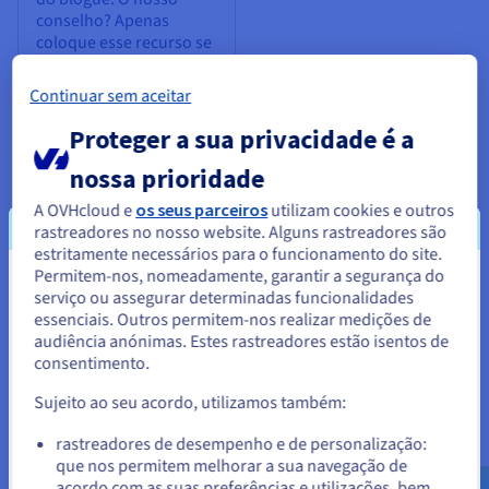
conselho? Apenas
coloque esse recurso se
tiver um público vocal
que comenta
Continuar sem aceitar
regularmente. Caso
contrário, a falta de
Proteger a sua privacidade é a
comentários pode
nossa prioridade
sugerir uma falta de
envolvimento. Além
A OVHcloud e
os seus parceiros
utilizam cookies e outros
disso, certifique-se de
rastreadores no nosso website. Alguns rastreadores são
que contrata alguém
estritamente necessários para o funcionamento do site.
para monitorizar os
Permitem-nos, nomeadamente, garantir a segurança do
comentários e verificar
Parece que está localizado em
serviço ou assegurar determinadas funcionalidades
os e-mails de spam, as
essenciais. Outros permitem-nos realizar medições de
Estados Unidos.
reclamações ou ainda a
audiência anónimas. Estes rastreadores estão isentos de
linguagem ofensiva.
consentimento.
Para encomendar a partir de Estados Unidos, terá de consultar e
criar uma conta no website do país em questão.
Sujeito ao seu acordo, utilizamos também:
Aceder ao website do Estados Unidos
rastreadores de desempenho e de personalização:
que nos permitem melhorar a sua navegação de
us.ovhcloud.com/
Inglês
USD - $
acordo com as suas preferências e utilizações, bem