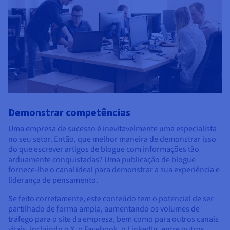
Demonstrar competências
Uma empresa de sucesso é inevitavelmente uma especialista
no seu setor. Então, que melhor maneira de demonstrar isso
do que escrever artigos de blogue com informações tão
arduamente conquistadas? Uma publicação de blogue
fornece-lhe o canal ideal para demonstrar a sua experiência e
liderança de pensamento.
Se feito corretamente, este conteúdo tem o potencial de ser
partilhado de forma ampla, aumentando os volumes de
tráfego para o site da empresa, bem como para outros canais
vitais, incluindo o X, o Facebook, o LinkedIn, entre outros.