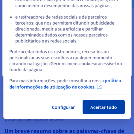
como medir o desempenho das nossas páginas;
ou
e rastreadores de redes sociais e de parceiros
terceiros: que nos permitem difundir publicidade
Ficar no website atual
direcionada, medir a sua eficácia e partilhar
determinados dados com os nossos parceiros
Elementos chave da criação de
publicitários e as redes sociais.
Selecionar outro website
um blogue
Pode aceitar todos os rastreadores, recusá-los ou
personalizar as suas escolhas a qualquer momento
clicando na ligação «Gerir os meus cookies» acessível no
fundo da página.
Fechar
O que é um «Call to Action»?
Para mais informações, pode consultar a nossa
política
de informações de utilização de cookies.
Um CTA («Call to Action») é um botão ou ligação clicável que
incentiva o leitor a realizar uma ação. Em geral, existe uma
ligação para a página dos produtos ou serviços pretendidos.
Se a publicação do blogue foi realmente útil para o leitor, as
Configurar
Aceitar tudo
chances de ele clicar no CTA e se tornar num verdadeiro
potencial cliente são maiores.
Um breve resumo sobre as palavras-chave de