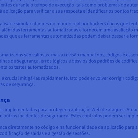
rentes durante o tempo de execução, tais como problemas de auten
plicação para verificar a sua resposta e identificar os pontos frac
alisar e simular ataques do mundo real por hackers éticos que ten
ão além das ferramentas automatizadas e fornecem uma avaliação ma
idades que as ferramentas automatizadas podem deixar passar e fo
omatizadas são valiosas, mas a revisão manual dos códigos é esse
alhas de segurança, erros lógicos e desvios dos padrões de codific
ta os testes automatizados.
 é crucial mitigá-las rapidamente. Isto pode envolver corrigir códig
tas de segurança.
ança
as implementadas para proteger a aplicação Web de ataques. Atua
e outros incidentes de segurança. Estes controlos podem ser imple
ança diretamente no código e na funcionalidade da aplicação para a p
 codificação de saídas e a gestão de sessões.