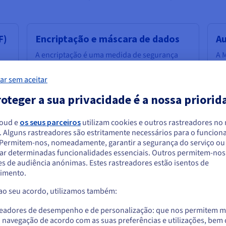
F)
Encriptação e máscara de dados
Au
A encriptação é uma medida de segurança
A M
web crucial que protege os dados sensíveis
um
as
ao convertê-los para um formato ilegível. Isto
ex
ar sem aceitar
garante que mesmo que os hackers
vár
omo
intercetem a encriptação de dados, esta
res
oteger a sua privacidade é a nossa priorid
permanece confidencial.
A encriptação
dos
Is
dados pode ser aplicada aos dados em
loud e
os seus parceiros
utilizam cookies e outros rastreadores no
(pa
repouso (armazenados em bases de dados
. Alguns rastreadores são estritamente necessários para o funcio
se
ões
ou ficheiros) e em trânsito (transmitidos
arece que está localizado em Estados Unido
. Permitem-nos, nomeadamente, garantir a segurança do serviço ou
ele
r
através de redes).
ar determinadas funcionalidades essenciais. Outros permitem-nos 
di
a encomendar a partir de Estados Unidos, terá de consultar e criar uma con
s de audiência anónimas. Estes rastreadores estão isentos de
au
na
As técnicas de mascaramento de dados
website do país em questão.
imento.
te
também podem proteger dados sensíveis ao
um 
substituí-los por dados ficcionais que
 ao seu acordo, utilizamos também:
Aceder ao website do Estados Unidos
mantêm o formato e as características dos
dados originais, mas que não revelam a
us.ovhcloud.com/
Inglês
USD - $
readores de desempenho e de personalização: que nos permitem m
informação realmente sensível. Isto é
a navegação de acordo com as suas preferências e utilizações, be