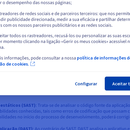
particularmente útil para ambientes de não
r o desempenho das nossas páginas;
ou
produção e cenários de teste.
treadores de redes sociais e de parceiros terceiros: que nos permi
Ficar no website atual
dir publicidade direcionada, medir a sua eficácia e partilhar dete
 com os nossos parceiros publicitários e as redes sociais.
itar todos os rastreadores, recusá-los ou personalizar as suas esc
nça das Aplicações
Selecionar outro website
r momento clicando na ligação «Gerir os meus cookies» acessível 
na.
medidas pró-ativas e reativas para proteger as aplicações contra
ação de controlos de segurança e monitorização de atividades susp
is informações, pode consultar a nossa
política de informações d
Fec
ção de cookies.
erabilidades
icação Web, deve saber onde estão as suas fraquezas. É aqui que ent
Configurar
Aceitar 
ciais falhas de segurança que os atacantes poderiam explorar. Ist
 estáticos (SAST)
: Trata-se de analisar o código fonte da aplicaç
ilidades conhecidas, tais como erros de codificação que possam c
rabilidades no início do processo de desenvolvimento, poderá corri
plicação (DAST)
: Ao contrário de SAST, DAST analisa o aplicativo 