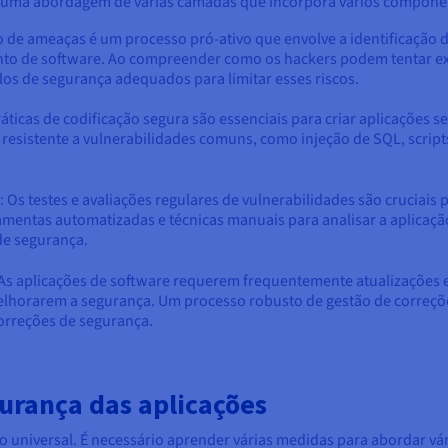
e numa abordagem de várias camadas que incorpora vários compone
de ameaças é um processo pró-ativo que envolve a identificação d
mento de software. Ao compreender como os hackers podem tentar 
s de segurança adequados para limitar esses riscos.
áticas de codificação segura são essenciais para criar aplicações
resistente a vulnerabilidades comuns, como injeção de SQL, scripts
 Os testes e avaliações regulares de vulnerabilidades são cruciais p
erramentas automatizadas e técnicas manuais para analisar a aplica
de segurança.
As aplicações de software requerem frequentemente atualizações e
horarem a segurança. Um processo robusto de gestão de correções 
correções de segurança.
urança das aplicações
o universal. É necessário aprender várias medidas para abordar vá