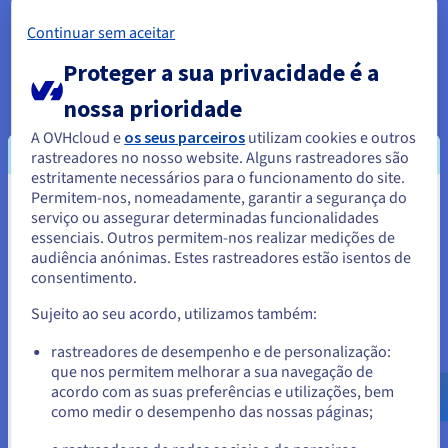
Entre os desafios enfrentados estão as vulnerabilidades de
Continuar sem aceitar
segurança, como o envenenamento de modelos de IA, e o
elevado consumo de energia. A integração pode até fomentar
Proteger a sua privacidade é a
as distorções se os dados não forem diversificados,
conduzindo potencialmente a resultados desequilibrados.
nossa prioridade
A OVHcloud e
os seus parceiros
utilizam cookies e outros
rastreadores no nosso website. Alguns rastreadores são
Casos de uso da IA em aplicações
estritamente necessários para o funcionamento do site.
Permitem-nos, nomeadamente, garantir a segurança do
de blockchain
Parece que está localizado em
serviço ou assegurar determinadas funcionalidades
essenciais. Outros permitem-nos realizar medições de
Estados Unidos.
Há várias razões pelas quais pode querer usar IA em todas as
audiência anónimas. Estes rastreadores estão isentos de
suas aplicações de blockchain. Alguns dos casos de uso mais
consentimento.
Para encomendar a partir de Estados Unidos, terá de consultar e
populares são:
criar uma conta no website do país em questão.
Sujeito ao seu acordo, utilizamos também:
Aceder ao website do Estados Unidos
rastreadores de desempenho e de personalização:
que nos permitem melhorar a sua navegação de
us.ovhcloud.com/
Inglês
USD - $
acordo com as suas preferências e utilizações, bem
como medir o desempenho das nossas páginas;
ou