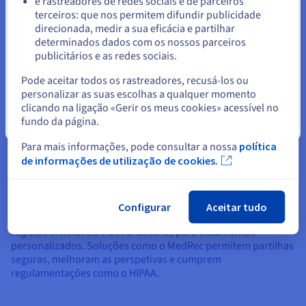
e rastreadores de redes sociais e de parceiros
Gestão da cadeia de abastecimento:
terceiros: que nos permitem difundir publicidade
Ficar no website atual
direcionada, medir a sua eficácia e partilhar
Nas cadeias de abastecimento, a IA analisa os dados
determinados dados com os nossos parceiros
monitorizados por blockchain para otimização e manutenção
publicitários e as redes sociais.
preditiva. Por exemplo, a IA prevê atrasos processando dados
Selecionar outro website
de expedição em tempo real em livros-razão imutáveis,
Pode aceitar todos os rastreadores, recusá-los ou
reduzindo desperdícios.
personalizar as suas escolhas a qualquer momento
clicando na ligação «Gerir os meus cookies» acessível no
fundo da página.
Fechar
Para mais informações, pode consultar a nossa
política
de informações de utilização de cookies.
Soluções de saúde:
A blockchain IA protege os dados dos pacientes, ao mesmo
Configurar
Aceitar tudo
tempo que permite o diagnóstico por IA. A blockchain garante
registos invioláveis e a IA analisa-os para tratamentos
personalizados. Soluções como o MedRec permitem partilhas
seguras, melhoram as perspetivas e cumprem
regulamentações como o HIPAA.