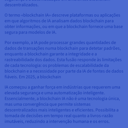
Documentação
Documentação
Documentação
descentralizados.
Preços
Roadmap & Changelog
Roadmap & Changelog
Roadmap & Changelog
Observabilidade
Disponibilidade por regiões
O termo «blockchain IA» descreve plataformas ou aplicações
Documentação
em que algoritmos de IA analisam dados blockchain para
Roadmap & Changelog
obter informações, ou em que a blockchain fornece uma base
Roadmap & Changelog
segura para modelos de IA.
Por exemplo, a IA pode processar grandes quantidades de
dados de transações numa blockchain para detetar padrões,
enquanto a blockchain garante a integridade e a
rastreabilidade dos dados. Esta fusão responde às limitações
de cada tecnologia: os problemas de escalabilidade da
blockchain e a necessidade por parte da IA de fontes de dados
fiáveis. Em 2025, a blockchain
IA começou a ganhar força em indústrias que requerem uma
elevada segurança e uma automatização inteligente.
Essencialmente, a blockchain IA não é uma tecnologia única,
mas uma convergência que permite sistemas
descentralizados mais inteligentes e eficientes. Possibilita a
tomada de decisões em tempo real quanto a livros-razão
imutáveis, reduzindo a intervenção humana e os erros.