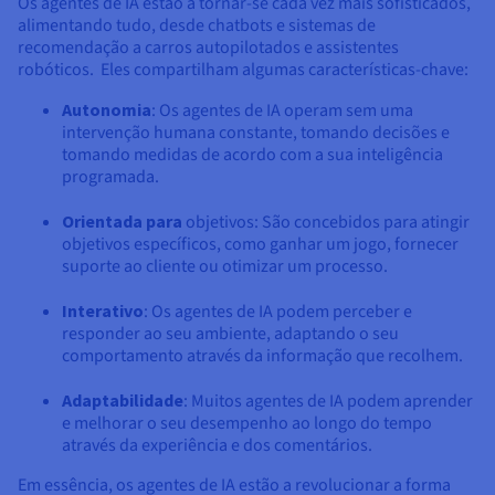
Documentação
Documentação
Documentação
Os agentes de IA estão a tornar-se cada vez mais sofisticados,
Preços
alimentando tudo, desde chatbots e sistemas de
Roadmap & Changelog
Roadmap & Changelog
Roadmap & Changelog
Observabilidade
recomendação a carros autopilotados e assistentes
Disponibilidade por regiões
robóticos. Eles compartilham algumas características-chave:
Documentação
Roadmap & Changelog
Roadmap & Changelog
Autonomia
: Os agentes de IA operam sem uma
intervenção humana constante, tomando decisões e
tomando medidas de acordo com a sua inteligência
programada.
Orientada para
objetivos: São concebidos para atingir
objetivos específicos, como ganhar um jogo, fornecer
suporte ao cliente ou otimizar um processo.
Interativo
: Os agentes de IA podem perceber e
responder ao seu ambiente, adaptando o seu
comportamento através da informação que recolhem.
Adaptabilidade
: Muitos agentes de IA podem aprender
e melhorar o seu desempenho ao longo do tempo
através da experiência e dos comentários.
Em essência, os agentes de IA estão a revolucionar a forma