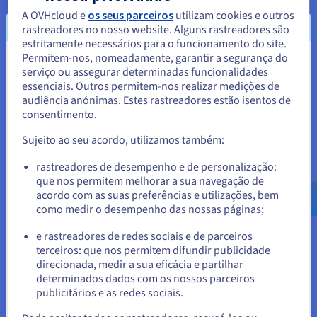
otimizando os horários de produção e minimizando o
A OVHcloud e
os seus parceiros
utilizam cookies e outros
tempo de interrupção. No âmbito do apoio ao cliente, os
rastreadores no nosso website. Alguns rastreadores são
chatbots baseados em inteligência artificial podem tratar
estritamente necessários para o funcionamento do site.
questões comuns, permitindo que os agentes humanos
Permitem-nos, nomeadamente, garantir a segurança do
resolvam mais problemas.
Parece que está localizado em
serviço ou assegurar determinadas funcionalidades
essenciais. Outros permitem-nos realizar medições de
Estados Unidos.
audiência anónimas. Estes rastreadores estão isentos de
consentimento.
Para encomendar a partir de Estados Unidos, terá de consultar e
criar uma conta no website do país em questão.
Sujeito ao seu acordo, utilizamos também:
Melhor tomada de decisões
Aceder ao website do Estados Unidos
rastreadores de desempenho e de personalização:
Além disso, contribui para uma melhor tomada de
que nos permitem melhorar a sua navegação de
us.ovhcloud.com/
Inglês
USD - $
decisões. Analisam grandes quantidades de dados,
acordo com as suas preferências e utilizações, bem
identificam padrões e tendências que os seres humanos
como medir o desempenho das nossas páginas;
ou
podem perder e fornecem informações valiosas para
apoiar melhores decisões.
e rastreadores de redes sociais e de parceiros
terceiros: que nos permitem difundir publicidade
Ficar no website atual
Isto é particularmente útil em áreas como as finanças,
direcionada, medir a sua eficácia e partilhar
onde os agentes de IA podem analisar dados de mercado
determinados dados com os nossos parceiros
para identificar oportunidades de investimento, ou na
publicitários e as redes sociais.
Selecionar outro website
área da saúde, onde podem auxiliar os médicos no