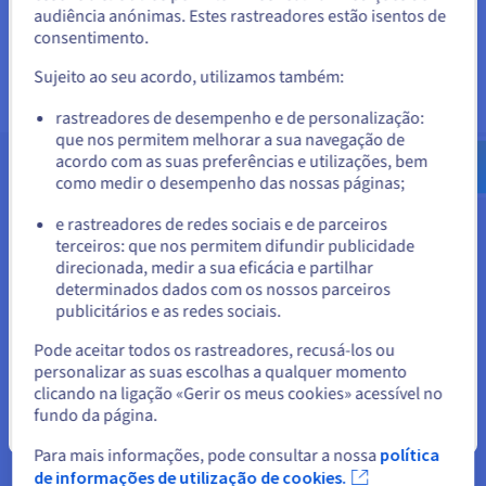
+ IVA/VM/mês
NSX
audiência anónimas. Estes rastreadores estão isentos de
Para encomendar a partir de Estados Unidos, terá de consultar e
consentimento.
criar uma conta no website do país em questão.
Sujeito ao seu acordo, utilizamos também:
Aceder ao website do Estados Unidos
rastreadores de desempenho e de personalização:
us.ovhcloud.com/
hosted-private-
que nos permitem melhorar a sua navegação de
cloud
Inglês
USD - $
acordo com as suas preferências e utilizações, bem
Conformidade do seu parque
como medir o desempenho das nossas páginas;
ou
e rastreadores de redes sociais e de parceiros
Para garantir a conformidade do parque que utiliza as
terceiros: que nos permitem difundir publicidade
Ficar no website atual
licenças Microsoft, é essencial registar corretamente as suas
direcionada, medir a sua eficácia e partilhar
máquinas virtuais. Esta ação é automática se implementar as
determinados dados com os nossos parceiros
máquinas virtuais a partir de imagens Microsoft à sua
publicitários e as redes sociais.
disposição.
Selecionar outro website
Pode aceitar todos os rastreadores, recusá-los ou
Caso contrário, esta etapa é necessária para respeitar os
personalizar as suas escolhas a qualquer momento
termos da licença e assegurar uma utilização legal dos
clicando na ligação «Gerir os meus cookies» acessível no
programas Microsoft. Certifique-se de que segue os
fundo da página.
Fechar
procedimentos de registo fornecidos pela OVHcloud para
evitar problemas de conformidade ou de interrupção do
Para mais informações, pode consultar a nossa
política
serviço.
de informações de utilização de cookies.