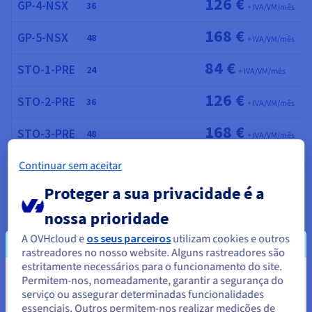
126 €
GP-4-NSX
36
+ IVA/VM/mês
168 €
GP-5-NSX
48
+ IVA/VM/mês
84 €
STO-1-PRE
24
+ IVA/VM/mês
126 €
STO-2-PRE
36
+ IVA/VM/mês
168 €
STO-3-PRE
48
+ IVA/VM/mês
252 €
STO-4-PRE
Continuar sem aceitar
72
+ IVA/VM/mês
Proteger a sua privacidade é a
STO-1-
84 €
24
+ IVA/VM/mês
NSX
nossa prioridade
STO-2-
126 €
A OVHcloud e
os seus parceiros
utilizam cookies e outros
36
+ IVA/VM/mês
NSX
rastreadores no nosso website. Alguns rastreadores são
estritamente necessários para o funcionamento do site.
STO-3-
168 €
48
+ IVA/VM/mês
NSX
Permitem-nos, nomeadamente, garantir a segurança do
Parece que está localizado em
serviço ou assegurar determinadas funcionalidades
Estados Unidos.
STO-4-
252 €
essenciais. Outros permitem-nos realizar medições de
72