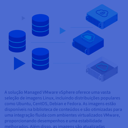
Documentação
Documentação
Documentação
Preços
Roadmap & Changelog
Roadmap & Changelog
Roadmap & Changelog
Observabilidade
Disponibilidade por regiões
Documentação
Roadmap & Changelog
Roadmap & Changelog
A solução Managed VMware vSphere oferece uma vasta
seleção de imagens Linux, incluindo distribuições populares
como Ubuntu, CentOS, Debian e Fedora. As imagens estão
disponíveis na biblioteca de conteúdos e são otimizadas para
uma integração fluida com ambientes virtualizados VMware,
proporcionando desempenhos e uma estabilidade
melhorados. Além disso, as imagens são atualizadas