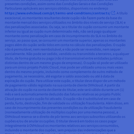
presentes condições, assim como das Condições Gerais e das Condições
Particulares aplicáveis aos serviços obtidos, disponíveis no endereço
https://www.ovhcloud.com/pt/terms-and-conditions/contracts/
. A título
excecional, os montantes resultantes deste cupão não fazem parte da base do
montante mensal dos serviços utilizados no âmbito dos níveis de serviço (SLA) e
das penalizações associadas. Ou seja, se o titular do cupão consumir um montante
inferior ou igual ao cupão num determinado mês, não será pago qualquer
montante como penalização em caso de incumprimento do SLA no âmbito do
serviço, ao passo que, se consumir um montante superior, apenas os montantes
pagos além do cupão serão tidos em conta no cálculo das penalizações. O cupão
não é permutável, nem reembolsável, e não pode ser revendido, nem sequer
parcialmente. Não pode ser cedido, vendido ou transmitido a terceiros, a qualquer
título, de forma gratuita ou paga (não é transmissível entre entidades jurídicas
distintas dentro de um mesmo grupo de empresas). O cupão só pode ser utilizado
para um único projeto Public Cloud, mas pode ser utilizado uma ou mais vezes
dentro do mesmo projeto, incluindo como complemento de outro método de
pagamento, se necessário, até esgotar o saldo associado ou até à data de
expiração do cupão. Para utilizar este cupão, o titular deve dispor de um método
de pagamento válido registado na sua conta de cliente OVHcloud. A partir da
ativação do cupão na conta de cliente do titular, este será válido durante um (1)
mês e será automaticamente deduzido das faturas relativas ao projeto Public
Cloud para o qual o cupão foi ativado. O cupão não é substituível em caso de
perda, furto, destruição, fim de validade ou utilização fraudulenta. Além disso, em
caso de incumprimento das presentes condições ou de utilização fraudulenta
(nomeadamente utilização de múltiplos cupões por uma mesma pessoa), a
OVHcloud reserva-se o direito de pôr termo aos serviços subscritos utilizando os
cupões e/ou de anular os cupões. O titular deverá em todos os casos pagar
integralmente à OVHcloud os montantes relativos aos serviços consumidos,
incluindo o montante dos cupões, sem prejuízo das indemnizações que a