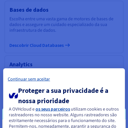
Bases de dados
Escolha entre uma vasta gama de motores de bases de
dados e assegure um cuidado especializado da sua
infraestrutura de dados.
Descobrir Cloud Databases
Analytics
Tire partido dos seus dados e implemente um Data Stack
Continuar sem aceitar
e aplicações, graças a uma infraestrutura gerida e open-
source.
Proteger a sua privacidade é a
nossa prioridade
Descobrir Cloud Analytics
A OVHcloud e
os seus parceiros
utilizam cookies e outros
rastreadores no nosso website. Alguns rastreadores são
Data Platform
estritamente necessários para o funcionamento do site.
Permitem-nos, nomeadamente, garantir a segurança do
Realize e implemente os seus projetos Data & Analytics