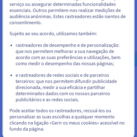
Parece que está localizado em
serviço ou assegurar determinadas funcionalidades
em tempo recorde com uma solução completa,
essenciais. Outros permitem-nos realizar medições de
Estados Unidos.
unificada, colaborativa e acessível a todos.
audiência anónimas. Estes rastreadores estão isentos de
consentimento.
Para encomendar a partir de Estados Unidos, terá de consultar e
Descobrir Data Platform
criar uma conta no website do país em questão.
Sujeito ao seu acordo, utilizamos também:
Aceder ao website do Estados Unidos
rastreadores de desempenho e de personalização:
Computação quântica
que nos permitem melhorar a sua navegação de
us.ovhcloud.com/
Inglês
USD - $
acordo com as suas preferências e utilizações, bem
Explore a computação quântica graças a uma plataforma
como medir o desempenho das nossas páginas;
unificada: simule, teste e execute os seus algoritmos em
ou
emuladores e QPU com toda a simplicidade.
e rastreadores de redes sociais e de parceiros
terceiros: que nos permitem difundir publicidade
Ficar no website atual
Descobrir Quantum as a Service
direcionada, medir a sua eficácia e partilhar
determinados dados com os nossos parceiros
publicitários e as redes sociais.
Selecionar outro website
Identidade, Segurança e Operações
Pode aceitar todos os rastreadores, recusá-los ou
personalizar as suas escolhas a qualquer momento
Proteja, administre e monitorize os seus serviços cloud
clicando na ligação «Gerir os meus cookies» acessível no
na OVHcloud
fundo da página.
Fechar