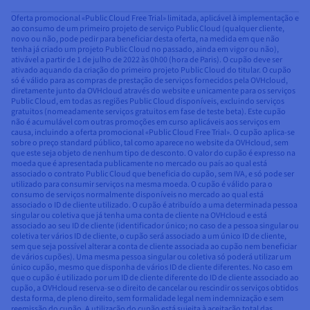
Oferta promocional «Public Cloud Free Trial» limitada, aplicável à implementação e
ao consumo de um primeiro projeto de serviço Public Cloud (qualquer cliente,
novo ou não, pode pedir para beneficiar desta oferta, na medida em que não
tenha já criado um projeto Public Cloud no passado, ainda em vigor ou não),
ativável a partir de 1 de julho de 2022 às 0h00 (hora de Paris). O cupão deve ser
ativado aquando da criação do primeiro projeto Public Cloud do titular. O cupão
só é válido para as compras de prestação de serviços fornecidos pela OVHcloud,
diretamente junto da OVHcloud através do website e unicamente para os serviços
Public Cloud, em todas as regiões Public Cloud disponíveis, excluindo serviços
gratuitos (nomeadamente serviços gratuitos em fase de teste beta). Este cupão
não é acumulável com outras promoções em curso aplicáveis aos serviços em
causa, incluindo a oferta promocional «Public Cloud Free Trial». O cupão aplica-se
sobre o preço standard público, tal como aparece no website da OVHcloud, sem
que este seja objeto de nenhum tipo de desconto. O valor do cupão é expresso na
moeda que é apresentada publicamente no mercado ou país ao qual está
associado o contrato Public Cloud que beneficia do cupão, sem IVA, e só pode ser
utilizado para consumir serviços na mesma moeda. O cupão é válido para o
consumo de serviços normalmente disponíveis no mercado ao qual está
associado o ID de cliente utilizado. O cupão é atribuído a uma determinada pessoa
singular ou coletiva que já tenha uma conta de cliente na OVHcloud e está
associado ao seu ID de cliente (identificador único; no caso de a pessoa singular ou
coletiva ter vários ID de cliente, o cupão será associado a um único ID de cliente,
sem que seja possível alterar a conta de cliente associada ao cupão nem beneficiar
de vários cupões). Uma mesma pessoa singular ou coletiva só poderá utilizar um
único cupão, mesmo que disponha de vários ID de cliente diferentes. No caso em
que o cupão é utilizado por um ID de cliente diferente do ID de cliente associado ao
cupão, a OVHcloud reserva-se o direito de cancelar ou rescindir os serviços obtidos
desta forma, de pleno direito, sem formalidade legal nem indemnização e sem
reemissão do cupão. A utilização do cupão está sujeita à aceitação total das