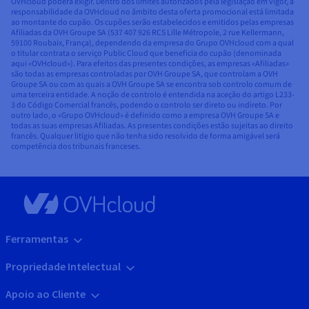
OVHcloud poderá exigir. Dentro dos limites autorizados pela legislação em vigor, a
responsabilidade da OVHcloud no âmbito desta oferta promocional está limitada
ao montante do cupão. Os cupões serão estabelecidos e emitidos pelas empresas
Afiliadas da OVH Groupe SA (537 407 926 RCS Lille Métropole, 2 rue Kellermann,
59100 Roubaix, França), dependendo da empresa do Grupo OVHcloud com a qual
o titular contrata o serviço Public Cloud que beneficia do cupão (denominada
aqui «OVHcloud»). Para efeitos das presentes condições, as empresas «Afiliadas»
são todas as empresas controladas por OVH Groupe SA, que controlam a OVH
Groupe SA ou com as quais a OVH Groupe SA se encontra sob controlo comum de
uma terceira entidade. A noção de controlo é entendida na aceção do artigo L233-
3 do Código Comercial francês, podendo o controlo ser direto ou indireto. Por
outro lado, o «Grupo OVHcloud» é definido como a empresa OVH Groupe SA e
todas as suas empresas Afiliadas. As presentes condições estão sujeitas ao direito
francês. Qualquer litígio que não tenha sido resolvido de forma amigável será
competência dos tribunais franceses.
Ferramentas
Propriedade Intelectual
Apoio ao Cliente