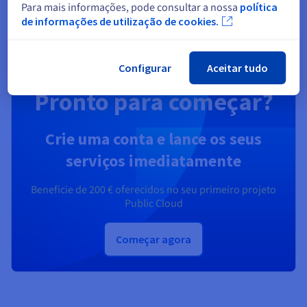
Descobrir Soluções de Identidade, Segurança e
Para mais informações, pode consultar a nossa
política
Operações
de informações de utilização de cookies.
Configurar
Aceitar tudo
Pronto para começar?
Crie uma conta e lance os seus
serviços imediatamente
Beneficie de
200 €
oferecidos no seu primeiro projeto
Public Cloud
Começar agora