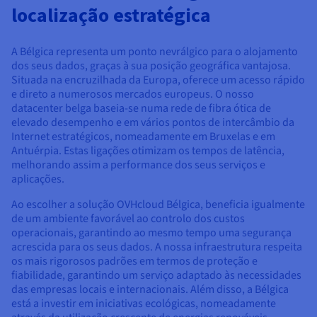
Documentação
Documentação
Documentação
localização estratégica
Preços
Roadmap & Changelog
Roadmap & Changelog
Roadmap & Changelog
Observabilidade
Disponibilidade por regiões
Documentação
A Bélgica representa um ponto nevrálgico para o alojamento
Roadmap & Changelog
dos seus dados, graças à sua posição geográfica vantajosa.
Roadmap & Changelog
Situada na encruzilhada da Europa, oferece um acesso rápido
e direto a numerosos mercados europeus. O nosso
datacenter belga baseia-se numa rede de fibra ótica de
elevado desempenho e em vários pontos de intercâmbio da
Internet estratégicos, nomeadamente em Bruxelas e em
Antuérpia. Estas ligações otimizam os tempos de latência,
melhorando assim a performance dos seus serviços e
aplicações.
Ao escolher a solução OVHcloud Bélgica, beneficia igualmente
de um ambiente favorável ao controlo dos custos
operacionais, garantindo ao mesmo tempo uma segurança
acrescida para os seus dados. A nossa infraestrutura respeita
os mais rigorosos padrões em termos de proteção e
fiabilidade, garantindo um serviço adaptado às necessidades
das empresas locais e internacionais. Além disso, a Bélgica
está a investir em iniciativas ecológicas, nomeadamente