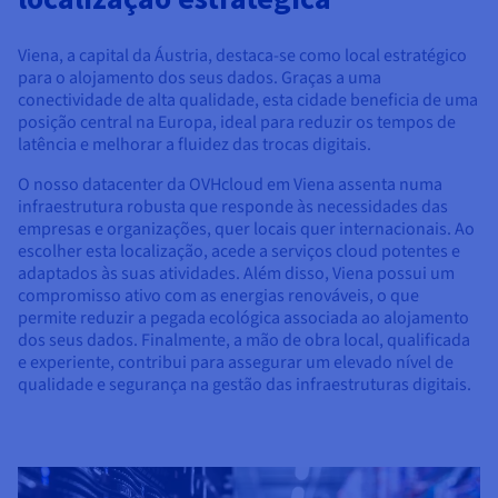
Documentação
Documentação
Documentação
Preços
Roadmap & Changelog
Roadmap & Changelog
Roadmap & Changelog
Observabilidade
Disponibilidade por regiões
Viena, a capital da Áustria, destaca-se como local estratégico
Documentação
para o alojamento dos seus dados. Graças a uma
conectividade de alta qualidade, esta cidade beneficia de uma
Roadmap & Changelog
Roadmap & Changelog
posição central na Europa, ideal para reduzir os tempos de
latência e melhorar a fluidez das trocas digitais.
O nosso datacenter da OVHcloud em Viena assenta numa
infraestrutura robusta que responde às necessidades das
empresas e organizações, quer locais quer internacionais. Ao
escolher esta localização, acede a serviços cloud potentes e
adaptados às suas atividades. Além disso, Viena possui um
compromisso ativo com as energias renováveis, o que
permite reduzir a pegada ecológica associada ao alojamento
dos seus dados. Finalmente, a mão de obra local, qualificada
e experiente, contribui para assegurar um elevado nível de
qualidade e segurança na gestão das infraestruturas digitais.