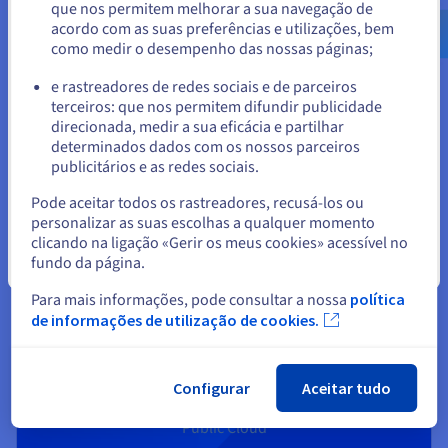
que nos permitem melhorar a sua navegação de
us.ovhcloud.com/
Inglês
USD - $
acordo com as suas preferências e utilizações, bem
Identidade, Segurança e Operações
como medir o desempenho das nossas páginas;
ou
Proteja, administre e monitorize os seus serviços cloud
na OVHcloud
e rastreadores de redes sociais e de parceiros
terceiros: que nos permitem difundir publicidade
Ficar no website atual
direcionada, medir a sua eficácia e partilhar
Descobrir Soluções de Identidade, Segurança e
determinados dados com os nossos parceiros
Operações
publicitários e as redes sociais.
Selecionar outro website
Pode aceitar todos os rastreadores, recusá-los ou
personalizar as suas escolhas a qualquer momento
clicando na ligação «Gerir os meus cookies» acessível no
fundo da página.
Fechar
Pronto para começar?
Para mais informações, pode consultar a nossa
política
de informações de utilização de cookies.
Crie uma conta e lance os seus
serviços imediatamente
Configurar
Aceitar tudo
Beneficie de
200 €
oferecidos no seu primeiro projeto
Public Cloud