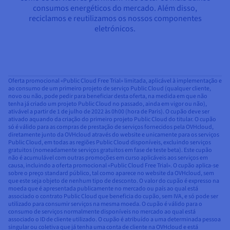
consumos energéticos do mercado. Além disso,
reciclamos e reutilizamos os nossos componentes
eletrónicos.
Oferta promocional «Public Cloud Free Trial» limitada, aplicável à implementação e
ao consumo de um primeiro projeto de serviço Public Cloud (qualquer cliente,
novo ou não, pode pedir para beneficiar desta oferta, na medida em que não
tenha já criado um projeto Public Cloud no passado, ainda em vigor ou não),
ativável a partir de 1 de julho de 2022 às 0h00 (hora de Paris). O cupão deve ser
ativado aquando da criação do primeiro projeto Public Cloud do titular. O cupão
só é válido para as compras de prestação de serviços fornecidos pela OVHcloud,
diretamente junto da OVHcloud através do website e unicamente para os serviços
Public Cloud, em todas as regiões Public Cloud disponíveis, excluindo serviços
gratuitos (nomeadamente serviços gratuitos em fase de teste beta). Este cupão
não é acumulável com outras promoções em curso aplicáveis aos serviços em
causa, incluindo a oferta promocional «Public Cloud Free Trial». O cupão aplica-se
sobre o preço standard público, tal como aparece no website da OVHcloud, sem
que este seja objeto de nenhum tipo de desconto. O valor do cupão é expresso na
moeda que é apresentada publicamente no mercado ou país ao qual está
associado o contrato Public Cloud que beneficia do cupão, sem IVA, e só pode ser
utilizado para consumir serviços na mesma moeda. O cupão é válido para o
consumo de serviços normalmente disponíveis no mercado ao qual está
associado o ID de cliente utilizado. O cupão é atribuído a uma determinada pessoa
singular ou coletiva que já tenha uma conta de cliente na OVHcloud e está