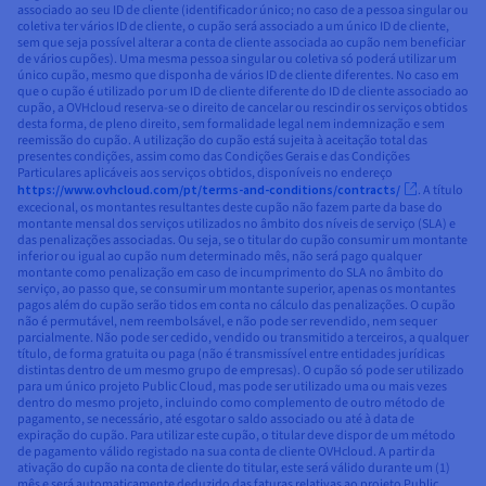
associado ao seu ID de cliente (identificador único; no caso de a pessoa singular ou
coletiva ter vários ID de cliente, o cupão será associado a um único ID de cliente,
sem que seja possível alterar a conta de cliente associada ao cupão nem beneficiar
de vários cupões). Uma mesma pessoa singular ou coletiva só poderá utilizar um
único cupão, mesmo que disponha de vários ID de cliente diferentes. No caso em
que o cupão é utilizado por um ID de cliente diferente do ID de cliente associado ao
cupão, a OVHcloud reserva-se o direito de cancelar ou rescindir os serviços obtidos
desta forma, de pleno direito, sem formalidade legal nem indemnização e sem
reemissão do cupão. A utilização do cupão está sujeita à aceitação total das
presentes condições, assim como das Condições Gerais e das Condições
Particulares aplicáveis aos serviços obtidos, disponíveis no endereço
https://www.ovhcloud.com/pt/terms-and-conditions/contracts/
. A título
excecional, os montantes resultantes deste cupão não fazem parte da base do
montante mensal dos serviços utilizados no âmbito dos níveis de serviço (SLA) e
das penalizações associadas. Ou seja, se o titular do cupão consumir um montante
inferior ou igual ao cupão num determinado mês, não será pago qualquer
montante como penalização em caso de incumprimento do SLA no âmbito do
serviço, ao passo que, se consumir um montante superior, apenas os montantes
pagos além do cupão serão tidos em conta no cálculo das penalizações. O cupão
não é permutável, nem reembolsável, e não pode ser revendido, nem sequer
parcialmente. Não pode ser cedido, vendido ou transmitido a terceiros, a qualquer
título, de forma gratuita ou paga (não é transmissível entre entidades jurídicas
distintas dentro de um mesmo grupo de empresas). O cupão só pode ser utilizado
para um único projeto Public Cloud, mas pode ser utilizado uma ou mais vezes
dentro do mesmo projeto, incluindo como complemento de outro método de
pagamento, se necessário, até esgotar o saldo associado ou até à data de
expiração do cupão. Para utilizar este cupão, o titular deve dispor de um método
de pagamento válido registado na sua conta de cliente OVHcloud. A partir da
ativação do cupão na conta de cliente do titular, este será válido durante um (1)
mês e será automaticamente deduzido das faturas relativas ao projeto Public