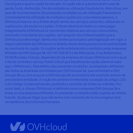
Cloud para o qual o cupão foi ativado. O cupão não é substituível em caso de
perda, furto, destruição, fim de validade ou utilização fraudulenta. Além disso, em
caso de incumprimento das presentes condições ou de utilização fraudulenta
(nomeadamente utilização de múltiplos cupões por uma mesma pessoa), a
OVHcloud reserva-se o direito de pôr termo aos serviços subscritos utilizando os
cupões e/ou de anular os cupões. O titular deverá em todos os casos pagar
integralmente à OVHcloud os montantes relativos aos serviços consumidos,
incluindo o montante dos cupões, sem prejuízo das indemnizações que a
OVHcloud poderá exigir. Dentro dos limites autorizados pela legislação em vigor, a
responsabilidade da OVHcloud no âmbito desta oferta promocional está limitada
ao montante do cupão. Os cupões serão estabelecidos e emitidos pelas empresas
Afiliadas da OVH Groupe SA (537 407 926 RCS Lille Métropole, 2 rue Kellermann,
59100 Roubaix, França), dependendo da empresa do Grupo OVHcloud com a qual
o titular contrata o serviço Public Cloud que beneficia do cupão (denominada
aqui «OVHcloud»). Para efeitos das presentes condições, as empresas «Afiliadas»
são todas as empresas controladas por OVH Groupe SA, que controlam a OVH
Groupe SA ou com as quais a OVH Groupe SA se encontra sob controlo comum de
uma terceira entidade. A noção de controlo é entendida na aceção do artigo L233-
3 do Código Comercial francês, podendo o controlo ser direto ou indireto. Por
outro lado, o «Grupo OVHcloud» é definido como a empresa OVH Groupe SA e
todas as suas empresas Afiliadas. As presentes condições estão sujeitas ao direito
francês. Qualquer litígio que não tenha sido resolvido de forma amigável será
competência dos tribunais franceses.