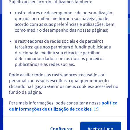
Documentação
Documentação
Documentação
Sujeito ao seu acordo, utilizamos também:
Preços
Roadmap & Changelog
Roadmap & Changelog
Roadmap & Changelog
Observabilidade
Aceder ao website do Estados Unidos
rastreadores de desempenho e de personalização:
Disponibilidade por regiões
que nos permitem melhorar a sua navegação de
us.ovhcloud.com/
bare-metal
Inglês
USD - $
Documentação
acordo com as suas preferências e utilizações, bem
Roadmap & Changelog
Roadmap & Changelog
como medir o desempenho das nossas páginas;
ou
Ferramentas
e rastreadores de redes sociais e de parceiros
terceiros: que nos permitem difundir publicidade
Ficar no website atual
Propriedade Intelectual
direcionada, medir a sua eficácia e partilhar
determinados dados com os nossos parceiros
Apoio ao Cliente
publicitários e as redes sociais.
Selecionar outro website
Pode aceitar todos os rastreadores, recusá-los ou
Contacte-nos
personalizar as suas escolhas a qualquer momento
clicando na ligação «Gerir os meus cookies» acessível no
News
fundo da página.
Fechar
Redes sociais
Para mais informações, pode consultar a nossa
política
de informações de utilização de cookies.
Configurar
Aceitar tudo