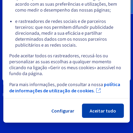
Documentação
Documentação
Documentação
acordo com as suas preferências e utilizações, bem
Preços
Roadmap & Changelog
Roadmap & Changelog
Roadmap & Changelog
Observabilidade
como medir o desempenho das nossas páginas;
Propriedade Intelectual
ou
Disponibilidade por regiões
Documentação
e rastreadores de redes sociais e de parceiros
Apoio ao Cliente
terceiros: que nos permitem difundir publicidade
Roadmap & Changelog
Ficar no website atual
Roadmap & Changelog
direcionada, medir a sua eficácia e partilhar
Contacte-nos
determinados dados com os nossos parceiros
publicitários e as redes sociais.
News
Selecionar outro website
Pode aceitar todos os rastreadores, recusá-los ou
Redes sociais
personalizar as suas escolhas a qualquer momento
clicando na ligação «Gerir os meus cookies» acessível no
fundo da página.
Fechar
Para mais informações, pode consultar a nossa
política
de informações de utilização de cookies.
Permanecer em contacto
Configurar
Aceitar tudo