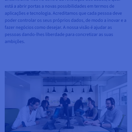
Documentação
Documentação
Documentação
Preços
está a abrir portas a novas possibilidades em termos de
Roadmap & Changelog
Roadmap & Changelog
Roadmap & Changelog
Observabilidade
Disponibilidade por regiões
aplicações e tecnologia. Acreditamos que cada pessoa deve
Documentação
poder controlar os seus próprios dados, de modo a inovar e a
Roadmap & Changelog
fazer negócios como desejar. A nossa visão é ajudar as
Roadmap & Changelog
pessoas dando-lhes liberdade para concretizar as suas
ambições.