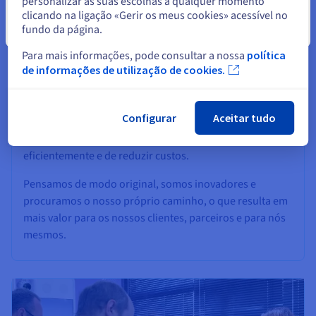
personalizar as suas escolhas a qualquer momento
clicando na ligação «Gerir os meus cookies» acessível no
fundo da página.
Fechar
Para mais informações, pode consultar a nossa
política
de informações de utilização de cookies.
Disrupção
Configurar
Aceitar tudo
Não paramos de procurar formas de mudar as regras do
jogo, de criar novas soluções, de trabalhar mais
eficientemente e de reduzir custos.
Pensamos de modo original, somos inovadores e
procuramos o nosso próprio caminho, o que resulta em
mais valor para os nossos clientes, parceiros e para nós
mesmos.