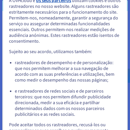
A OVHcloud e
os seus parceiros
utilizam cookies e outros
rastreadores no nosso website. Alguns rastreadores são
estritamente necessários para o funcionamento do site.
Paixão
Permitem-nos, nomeadamente, garantir a segurança do
Parece que está localizado em
Entusiasmamo-nos com a vida, com a tecnologia e com a
serviço ou assegurar determinadas funcionalidades
essenciais. Outros permitem-nos realizar medições de
Estados Unidos.
aventura que estamos a viver juntos – sempre
audiência anónimas. Estes rastreadores estão isentos de
procurando fazer mais e melhor.
consentimento.
Para encomendar a partir de Estados Unidos, terá de consultar e
criar uma conta no website do país em questão.
Esforçamo-nos continuamente por nos aperfeiçoar a
Sujeito ao seu acordo, utilizamos também:
nós e à nossa forma de pensar, para ouvir, compreender
Aceder ao website do Estados Unidos
rastreadores de desempenho e de personalização:
e fazer o que é melhor para os nossos clientes.
que nos permitem melhorar a sua navegação de
us.ovhcloud.com/
Inglês
USD - $
acordo com as suas preferências e utilizações, bem
como medir o desempenho das nossas páginas;
ou
e rastreadores de redes sociais e de parceiros
terceiros: que nos permitem difundir publicidade
Ficar no website atual
direcionada, medir a sua eficácia e partilhar
determinados dados com os nossos parceiros
publicitários e as redes sociais.
Selecionar outro website
Pode aceitar todos os rastreadores, recusá-los ou