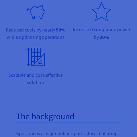
Documentatie
Documentatie
Documentatie
Tarieven
Roadmap & Changelog
Roadmap & Changelog
Roadmap & Changelog
Monitoring
Beschikbaarheid per regio
Documentatie
Roadmap & Changelog
Increased computing power
Reduced costs by nearly
50%
Roadmap & Changelog
while optimizing operations
by
30%
Scalable and cost-effective
solution
The background
Sportano is a major online sports store that brings