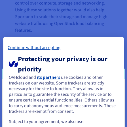
control over compute, storage and networking.
Using these solutions together would also help
Sportano to scale their storage and manage high
website traffic using OpenStack load balancing
features.
Using the
vRack
private network also delivered
Continue without accepting
significant benefits, greatly improving the
efficiency of communication between systems
Protecting your privacy is our
within the Sportano platform, including ERP
priority
(Enterprise Resource Planning) and PIM (Product
Information Management). Finally, as it is built on
OVHcloud and
its partners
use cookies and other
OVHcloud's trusted multi-datacentre
trackers on our website. Some trackers are strictly
necessary for the site to function. They allow us in
Je lijkt je in Verenigde Staten te
infrastructure, the Public Cloud service also
particular to guarantee the security of the service or to
enabled Sportano to benefit from greater stability
bevinden.
ensure certain essential functionalities. Others allow us
and computing performance. The solution also
to carry out anonymous audience measurements. These
Als je wilt bestellen vanuit [land], moet je de juiste website
allowed Sportano to transfer data from the
trackers are exempt from consent.
doorbladeren en een account aanmaken.
previous provider rapidly and without negative
Subject to your agreement, we also use:
consequences.