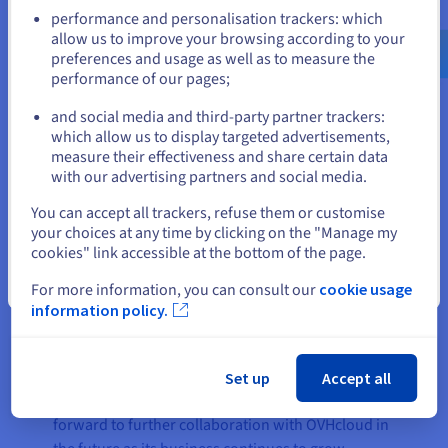
Go to Verenigde Staten website
performance and personalisation trackers: which
us.ovhcloud.com/
Engels
USD - $
allow us to improve your browsing according to your
preferences and usage as well as to measure the
The result
performance of our pages;
or
and social media and third-party partner trackers:
Blijf op de huidige website
which allow us to display targeted advertisements,
Establishing a partnership with OVHcloud helped
measure their effectiveness and share certain data
Sportano to adopt efficient cloud networking,
with our advertising partners and social media.
storage and containerisation services. This
Selecteer een andere website
enabled Sportano to cut costs by 50% using a
You can accept all trackers, refuse them or customise
your choices at any time by clicking on the "Manage my
transparent pay-as-you-go commercial model,
cookies" link accessible at the bottom of the page.
whilst also boosting performance and
productivity. The company also benefited from
Sluiten
For more information, you can consult our
cookie usage
extensive technical support, which was highly
information policy.
responsive during the process of transition from
one public cloud system to another, not to
mention the day-to-day support at each
Set up
Accept all
subsequent stage of cooperation. Sportano looks
forward to further collaboration with OVHcloud in