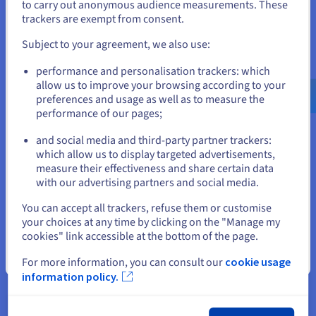
speeded up the digital transformation process, but
to carry out anonymous audience measurements. These
Als je wilt bestellen vanuit [land], moet je de juiste website
trackers are exempt from consent.
at the same time has reduced the number of
doorbladeren en een account aanmaken.
employees and services, leading to more
Subject to your agreement, we also use:
centralized operations.
Go to Verenigde Staten website
performance and personalisation trackers: which
us.ovhcloud.com/
Engels
USD - $
In this context, the transition to online services is
allow us to improve your browsing according to your
preferences and usage as well as to measure the
still seen as unsafe and unstable.
performance of our pages;
or
That is why a key factor to the success of Denis's
and social media and third-party partner trackers:
business is being perceived as credible and useful
Blijf op de huidige website
which allow us to display targeted advertisements,
by his customers.
measure their effectiveness and share certain data
with our advertising partners and social media.
Selecteer een andere website
You can accept all trackers, refuse them or customise
"The two biggest challenges
your choices at any time by clicking on the "Manage my
cookies" link accessible at the bottom of the page.
we face are the credibility and
usefulness of the service. Proving
Sluiten
For more information, you can consult our
cookie usage
that the service one offers is
information policy.
useful is one of the main hurdles
in this field, together with