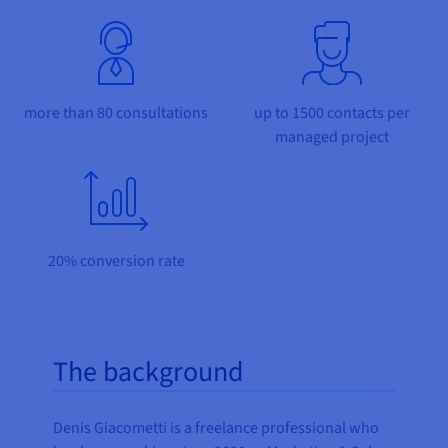
Documentatie
Documentatie
Documentatie
Tarieven
Roadmap & Changelog
Roadmap & Changelog
Roadmap & Changelog
Monitoring
Beschikbaarheid per regio
Documentatie
Roadmap & Changelog
Roadmap & Changelog
more than 80 consultations
up to 1500 contacts per
managed project
20% conversion rate
The background
Denis Giacometti is a freelance professional who