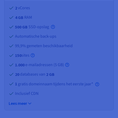
vCores
2
RAM
4 GB
SSD-opslag
500 GB
Automatische back-ups
99,9% gemeten beschikbaarheid
sites
150
e-mailadressen (
5 GB
)
1.000
databases van
20
2 GB
1
gratis domeinnaam tijdens het eerste jaar*
Inclusief CDN
Lees meer