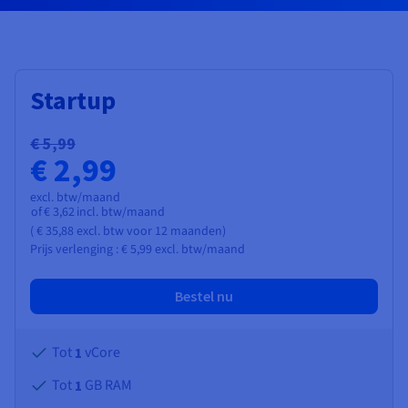
Documentatie
Documentatie
Documentatie
Tarieven
Roadmap & Changelog
Roadmap & Changelog
Roadmap & Changelog
Monitoring
Beschikbaarheid per regio
Documentatie
Roadmap & Changelog
Roadmap & Changelog
Startup
€ 5,99
€ 2,99
excl. btw/maand
of
€ 3,62
incl. btw/maand
(
€ 35,88
excl. btw
voor 12 maanden)
Prijs verlenging :
€ 5,99
excl. btw/maand
Bestel nu
Tot
vCore
1
Tot
GB RAM
1