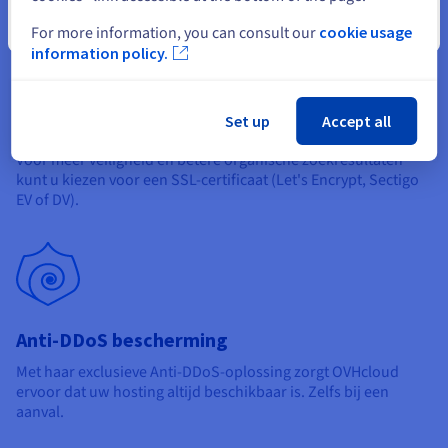
Sluiten
For more information, you can consult our
cookie usage
information policy.
Set up
Accept all
SSL
Voor meer veiligheid en betere organische zoekresultaten
kunt u kiezen voor een SSL-certificaat (Let's Encrypt, Sectigo
EV of DV).
Anti-DDoS bescherming
Met haar exclusieve Anti-DDoS-oplossing zorgt OVHcloud
ervoor dat uw hosting altijd beschikbaar is. Zelfs bij een
aanval.