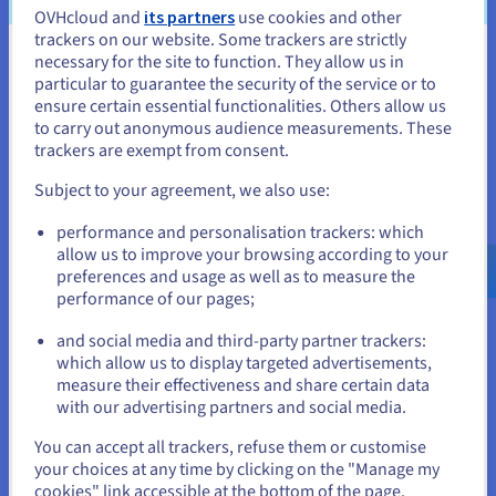
OVHcloud and
its partners
use cookies and other
Als u webhosting bestelt, geeft OVHcloud u uw domeinnaam
trackers on our website. Some trackers are strictly
voor het eerste jaar gratis.
necessary for the site to function. They allow us in
Je lijkt je in Verenigde Staten te
particular to guarantee the security of the service or to
* Het eerste jaar gratis voor het aanmaken of overzetten van
bevinden.
ensure certain essential functionalities. Others allow us
het domein, daarna verlenging mogelijk tegen de jaarlijkse
to carry out anonymous audience measurements. These
prijs voor de extensie uit de volgende lijst: com, net, biz, info,
Als je wilt bestellen vanuit [land], moet je de juiste website
trackers are exempt from consent.
doorbladeren en een account aanmaken.
org, name, fr, re, eu, be, es, it, de, at, co.uk, me.uk, org.uk, nl,
us, ca, cz, ch, in, lt, dk, pm, so, se, yt, tf, wf, pt, pl, ovh, xyz. Niet
Subject to your agreement, we also use:
geldig voor extensies waarvan de verhuizing gratis is.
Go to Verenigde Staten website
performance and personalisation trackers: which
us.ovhcloud.com/
Engels
USD - $
allow us to improve your browsing according to your
preferences and usage as well as to measure the
performance of our pages;
or
and social media and third-party partner trackers:
Blijf op de huidige website
which allow us to display targeted advertisements,
measure their effectiveness and share certain data
with our advertising partners and social media.
Ongelimiteerd maandelijks dataverkeer
Selecteer een andere website
You can accept all trackers, refuse them or customise
Om uw succes mogelijk te maken, beperken we uw prestaties
your choices at any time by clicking on the "Manage my
niet.
cookies" link accessible at the bottom of the page.