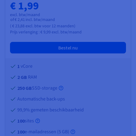
€ 1,99
excl. btw/maand
of
€ 2,41
incl. btw/maand
(
€ 23,88
excl. btw
voor 12 maanden)
Prijs verlenging :
€ 9,99
excl. btw/maand
Bestel nu
vCore
1
RAM
2 GB
SSD-storage
250 GB
Automatische back-ups
99,9% gemeten beschikbaarheid
sites
100
e-mailadressen (
5 GB
)
100